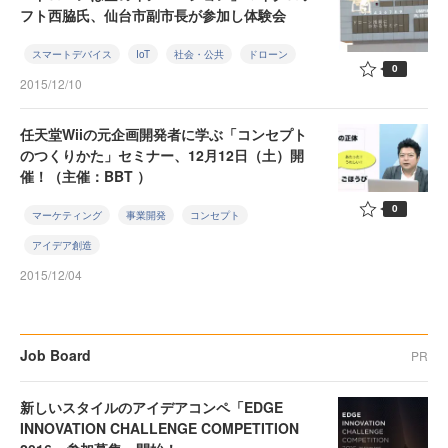
フト西脇氏、仙台市副市長が参加し体験会
スマートデバイス
IoT
社会・公共
ドローン
0
2015/12/10
任天堂Wiiの元企画開発者に学ぶ「コンセプト
のつくりかた」セミナー、12月12日（土）開
催！（主催：BBT ）
0
マーケティング
事業開発
コンセプト
アイデア創造
2015/12/04
Job Board
PR
新しいスタイルのアイデアコンペ「EDGE
INNOVATION CHALLENGE COMPETITION