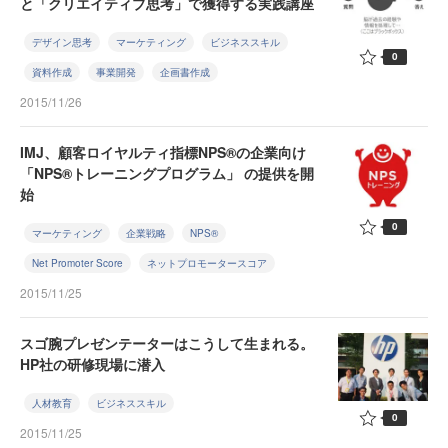
と「クリエイティブ思考」で獲得する実践講座
デザイン思考
マーケティング
ビジネススキル
0
資料作成
事業開発
企画書作成
2015/11/26
IMJ、顧客ロイヤルティ指標NPS®の企業向け
「NPS®トレーニングプログラム」 の提供を開
始
0
マーケティング
企業戦略
NPS®
Net Promoter Score
ネットプロモータースコア
2015/11/25
スゴ腕プレゼンテーターはこうして生まれる。
HP社の研修現場に潜入
人材教育
ビジネススキル
0
2015/11/25