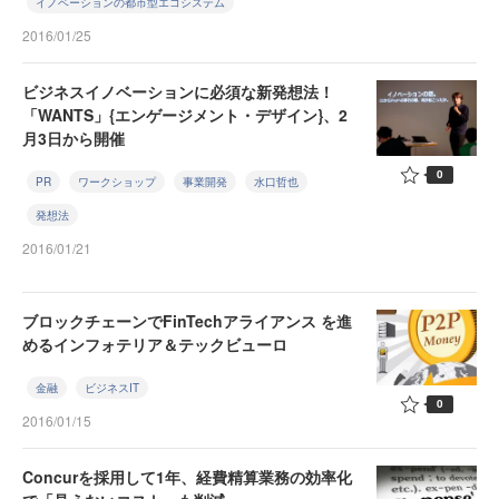
イノベーションの都市型エコシステム
2016/01/25
ビジネスイノベーションに必須な新発想法！
「WANTS」{エンゲージメント・デザイン}、2
月3日から開催
0
PR
ワークショップ
事業開発
水口哲也
発想法
2016/01/21
ブロックチェーンでFinTechアライアンス を進
めるインフォテリア＆テックビューロ
金融
ビジネスIT
0
2016/01/15
Concurを採用して1年、経費精算業務の効率化