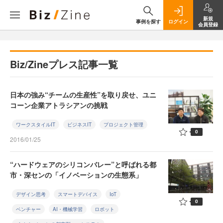
新規
事例を探す
ログイン
会員登録
Biz/Zineプレス記事一覧
日本の強み“チームの生産性”を取り戻せ、ユニ
コーン企業アトラシアンの挑戦
ワークスタイルIT
ビジネスIT
プロジェクト管理
0
2016/01/25
“ハードウェアのシリコンバレー”と呼ばれる都
市・深センの「イノベーションの生態系」
デザイン思考
スマートデバイス
IoT
0
ベンチャー
AI・機械学習
ロボット