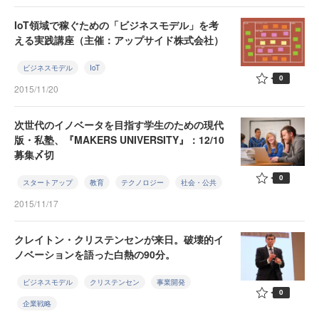
IoT領域で稼ぐための「ビジネスモデル」を考
える実践講座（主催：アップサイド株式会社）
ビジネスモデル
IoT
0
2015/11/20
次世代のイノベータを目指す学生のための現代
版・私塾、『MAKERS UNIVERSITY』：12/10
募集〆切
0
スタートアップ
教育
テクノロジー
社会・公共
2015/11/17
クレイトン・クリステンセンが来日。破壊的イ
ノベーションを語った白熱の90分。
ビジネスモデル
クリステンセン
事業開発
0
企業戦略