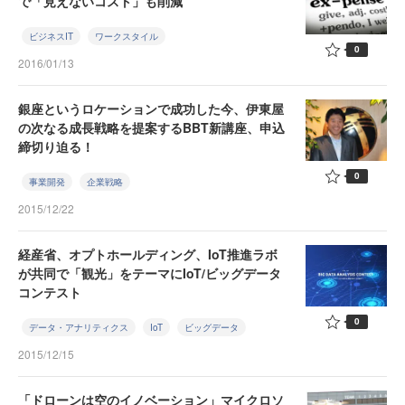
で「見えないコスト」も削減
ビジネスIT
ワークスタイル
0
2016/01/13
銀座というロケーションで成功した今、伊東屋
の次なる成長戦略を提案するBBT新講座、申込
締切り迫る！
0
事業開発
企業戦略
2015/12/22
経産省、オプトホールディング、IoT推進ラボ
が共同で「観光」をテーマにIoT/ビッグデータ
コンテスト
0
データ・アナリティクス
IoT
ビッグデータ
2015/12/15
「ドローンは空のイノベーション」マイクロソ