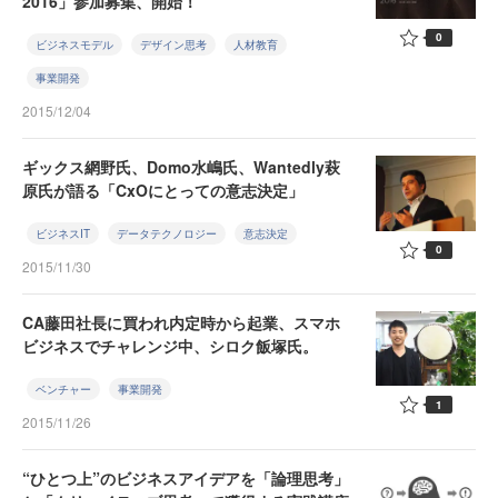
2016」参加募集、開始！
0
ビジネスモデル
デザイン思考
人材教育
事業開発
2015/12/04
ギックス網野氏、Domo水嶋氏、Wantedly萩
原氏が語る「CxOにとっての意志決定」
ビジネスIT
データテクノロジー
意志決定
0
2015/11/30
CA藤田社長に買われ内定時から起業、スマホ
ビジネスでチャレンジ中、シロク飯塚氏。
ベンチャー
事業開発
1
2015/11/26
“ひとつ上”のビジネスアイデアを「論理思考」