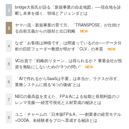
bridge大長氏が語る「新規事業の自走地図」──現在地を診
2
断し未来を描く、領域とアジェンダとは
ヤマハ流・新規事業の育て方。「TRANSPOSE」が仕掛け
3
る自前主義からの脱却と出口戦略
NEW
なぜ「お客様は神様です」は間違っているのか──データ分
4
析の巨匠フェーダー教授が明かす「CLV」の本質
NEW
VC出資で「戦略的リターン」は得られるか？ 事業会社が投
5
資を無駄にしないための“3つの問い”
NEW
「AIで作れるからSaaSは不要」は本当か。ラクスが示す、
6
業務システムに残る“4つの価値”とは
NECの最高益を支えた、FP＆Aによる短期と長期利益のジ
7
レンマ克服──経営可視化と人材育成の秘訣とは
ユニ・チャームの「日本版FP＆A」──創業者の経営モデル
8
×OODA、未経験者をプロへ育成する秘訣とは