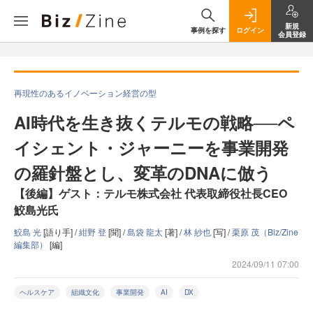
新規
事例を探す
ログイン
会員登録
再現性のあるイノベーション経営の型
AI時代を生き抜くテルモの戦略──ペ
イシェント・ジャーニーを事業開発
の羅針盤とし、変革のDNAに倣う
【後編】ゲスト：テルモ株式会社 代表取締役社長CEO
鮫島光氏
鮫島 光
[語り手] /
紺野 登
[聞] /
島袋 龍太
[著] /
林 紗也
[写] /
栗原 茂（Biz/Zine
編集部）
[編]
2024/09/11 07:00
ヘルスケア
組織文化
事業開発
AI
DX