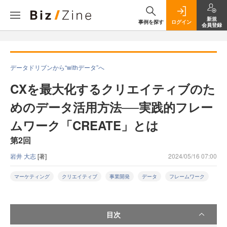
新規
事例を探す
ログイン
会員登録
データドリブンから“withデータ”へ
CXを最大化するクリエイティブのた
めのデータ活用方法──実践的フレー
ムワーク「CREATE」とは
第2回
岩井 大志
[著]
2024/05/16 07:00
マーケティング
クリエイティブ
事業開発
データ
フレームワーク
目次