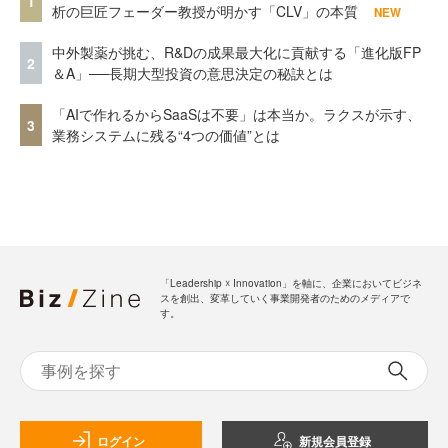
1
析の巨匠フェーダー教授が明かす「CLV」の本質
NEW
中外製薬が挑む、R&Dの成果最大化に貢献する「進化版FP
2
＆A」──長期大型投資の意思決定の秘訣とは
「AIで作れるからSaaSは不要」は本当か。ラクスが示す、
3
業務システムに残る“4つの価値”とは
「Leadership ☓ Innovation」を軸に、企業においてビジネ
スを創出、変革していく事業開発者のためのメディアで
す。
ログイン
新規会員登録