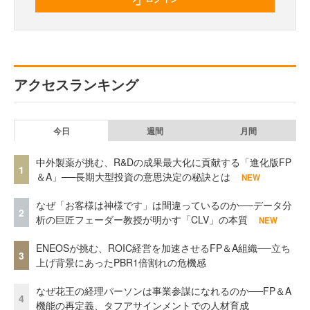
アクセスランキング
今日
週間
月間
中外製薬が挑む、R&Dの成果最大化に貢献する「進化版FP
1
＆A」──長期大型投資の意思決定の秘訣とは
NEW
なぜ「お客様は神様です」は間違っているのか──データ分
2
析の巨匠フェーダー教授が明かす「CLV」の本質
NEW
ENEOSが挑む、ROIC経営を加速させるFP＆A組織──立ち
3
上げ背景にあったPBR1倍割れの危機感
なぜ花王の経理パーソンは事業参謀になれるのか──FP＆A
4
機能の再定義、タフアサインメントでの人材育成