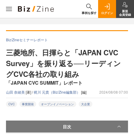
新規
事例を探す
ログイン
会員登録
Biz/Zineセミナーレポート
三菱地所、日揮らと「JAPAN CVC
Survey」を振り返る──リーディン
グCVC各社の取り組み
「JAPAN CVC SUMMIT」レポート
山田 奈緒美
[著] /
梶川 元貴（Biz/Zine編集部）
[編]
2024/08/08 07:00
CVC
事業開発
オープンイノベーション
大企業
目次