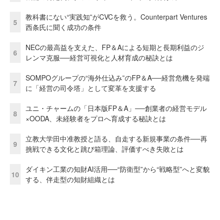
教科書にない“実践知”がCVCを救う。Counterpart Ventures
5
西条氏に聞く成功の条件
NECの最高益を支えた、FP＆Aによる短期と長期利益のジ
6
レンマ克服──経営可視化と人材育成の秘訣とは
SOMPOグループの“海外仕込み”のFP＆A──経営危機を発端
7
に「経営の司令塔」として変革を支援する
ユニ・チャームの「日本版FP＆A」──創業者の経営モデル
8
×OODA、未経験者をプロへ育成する秘訣とは
立教大学田中准教授と語る、自走する新規事業の条件──再
9
挑戦できる文化と跳び箱理論、評価すべき失敗とは
ダイキン工業の知財AI活用──“防衛型”から“戦略型”へと変貌
10
する、伴走型の知財組織とは