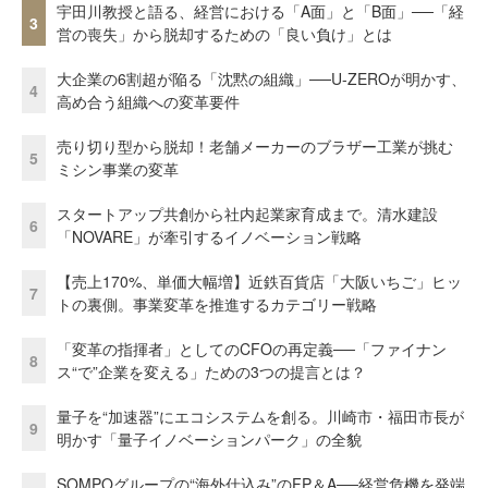
宇田川教授と語る、経営における「A面」と「B面」──「経
3
営の喪失」から脱却するための「良い負け」とは
大企業の6割超が陥る「沈黙の組織」──U-ZEROが明かす、
4
高め合う組織への変革要件
売り切り型から脱却！老舗メーカーのブラザー工業が挑む
5
ミシン事業の変革
スタートアップ共創から社内起業家育成まで。清水建設
6
「NOVARE」が牽引するイノベーション戦略
【売上170%、単価大幅増】近鉄百貨店「大阪いちご」ヒッ
7
トの裏側。事業変革を推進するカテゴリー戦略
「変革の指揮者」としてのCFOの再定義──「ファイナン
8
ス“で”企業を変える」ための3つの提言とは？
量子を“加速器”にエコシステムを創る。川崎市・福田市長が
9
明かす「量子イノベーションパーク」の全貌
SOMPOグループの“海外仕込み”のFP＆A──経営危機を発端