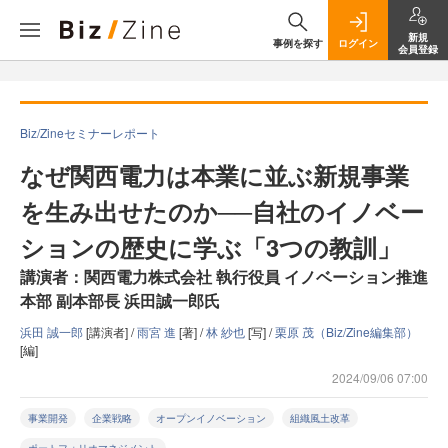
新規
事例を探す
ログイン
会員登録
Biz/Zineセミナーレポート
なぜ関西電力は本業に並ぶ新規事業
を生み出せたのか──自社のイノベー
ションの歴史に学ぶ「3つの教訓」
講演者：関西電力株式会社 執行役員 イノベーション推進
本部 副本部長 浜田誠一郎氏
浜田 誠一郎
[講演者] /
雨宮 進
[著] /
林 紗也
[写] /
栗原 茂（Biz/Zine編集部）
[編]
2024/09/06 07:00
事業開発
企業戦略
オープンイノベーション
組織風土改革