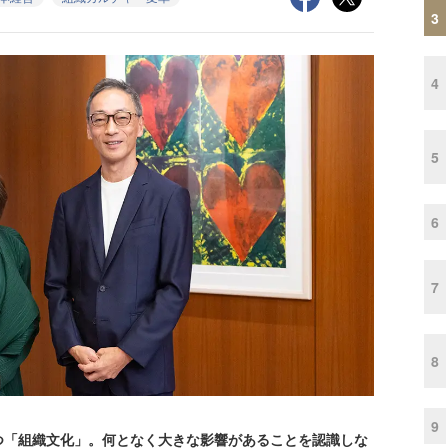
3
4
5
6
7
8
9
「組織文化」。何となく大きな影響があることを認識しな