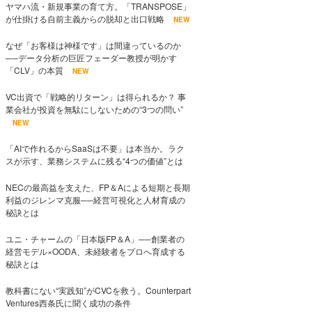
ヤマハ流・新規事業の育て方。「TRANSPOSE」
が仕掛ける自前主義からの脱却と出口戦略
NEW
なぜ「お客様は神様です」は間違っているのか
──データ分析の巨匠フェーダー教授が明かす
「CLV」の本質
NEW
VC出資で「戦略的リターン」は得られるか？ 事
業会社が投資を無駄にしないための“3つの問い”
NEW
「AIで作れるからSaaSは不要」は本当か。ラク
スが示す、業務システムに残る“4つの価値”とは
NECの最高益を支えた、FP＆Aによる短期と長期
利益のジレンマ克服──経営可視化と人材育成の
秘訣とは
ユニ・チャームの「日本版FP＆A」──創業者の
経営モデル×OODA、未経験者をプロへ育成する
秘訣とは
教科書にない“実践知”がCVCを救う。Counterpart
Ventures西条氏に聞く成功の条件