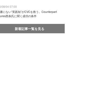
/08/04 07:00
書にない“実践知”がCVCを救う。Counterpart
ntures西条氏に聞く成功の条件
新着記事一覧を見る