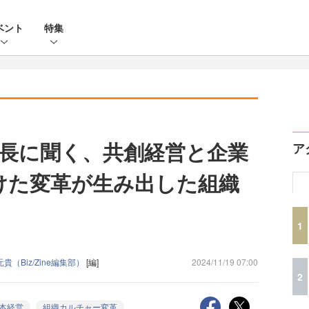
ベント
特集
長に聞く、共創経営と企業
ア
かけた変革が生み出した組織
1
元貴（Biz/Zine編集部）
[編]
2024/11/19 07:00
2
本経営
組織カルチャー変革