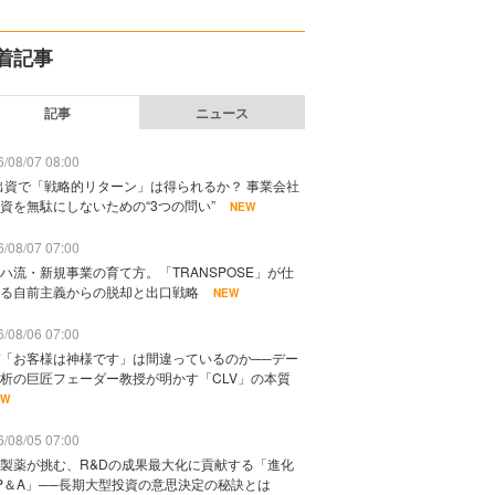
着記事
記事
ニュース
/08/07 08:00
出資で「戦略的リターン」は得られるか？ 事業会社
資を無駄にしないための“3つの問い”
NEW
/08/07 07:00
ハ流・新規事業の育て方。「TRANSPOSE」が仕
る自前主義からの脱却と出口戦略
NEW
/08/06 07:00
「お客様は神様です」は間違っているのか──デー
析の巨匠フェーダー教授が明かす「CLV」の本質
EW
/08/05 07:00
製薬が挑む、R&Dの成果最大化に貢献する「進化
P＆A」──長期大型投資の意思決定の秘訣とは