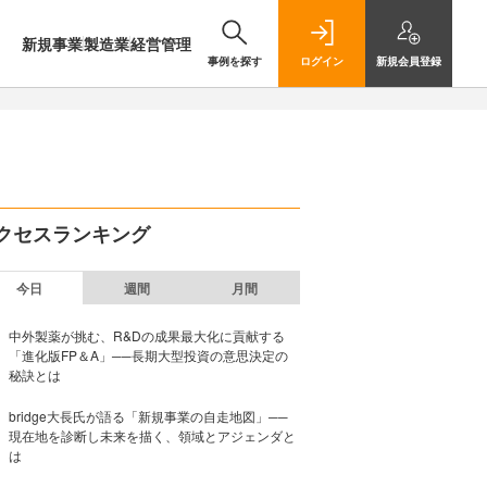
新規事業
製造業
経営管理
事例を探す
ログイン
新規
会員登録
クセスランキング
今日
週間
月間
中外製薬が挑む、R&Dの成果最大化に貢献する
「進化版FP＆A」──長期大型投資の意思決定の
秘訣とは
bridge大長氏が語る「新規事業の自走地図」──
現在地を診断し未来を描く、領域とアジェンダと
は