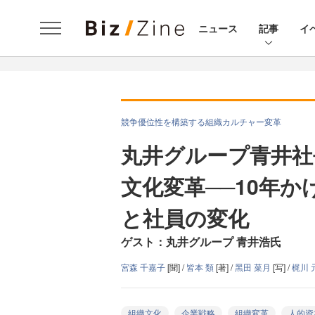
ニュース
記事
イ
競争優位性を構築する組織カルチャー変革
丸井グループ青井社
文化変革──10年
と社員の変化
ゲスト：丸井グループ 青井浩氏
宮森 千嘉子
[聞] /
皆本 類
[著] /
黑田 菜月
[写] /
梶川 
組織文化
企業戦略
組織変革
人的資