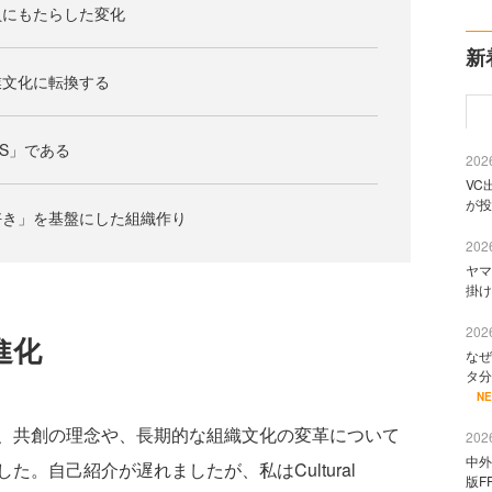
員にもたらした変化
新
業文化に転換する
S」である
2026
VC
が投
好き」を基盤にした組織作り
2026
ヤマ
掛け
2026
進化
なぜ
タ分
N
、共創の理念や、長期的な組織文化の変革について
2026
中外
。自己紹介が遅れましたが、私はCultural
版F