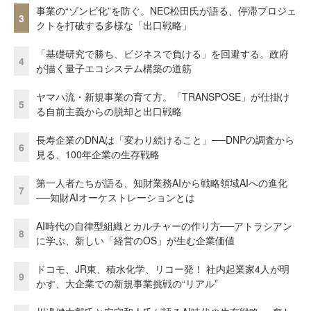
事業の“ゾンビ化”を防ぐ。NEC松田氏が語る、停滞プロジェ
3
クトを打破する多様な「出口戦略」
「基礎研究で勝ち、ビジネスで負ける」を回避する。政府
4
が描く量子エコシステム構築の道筋
ヤマハ流・新規事業の育て方。「TRANSPOSE」が仕掛け
5
る自前主義からの脱却と出口戦略
長寿企業のDNAは「変わり続けること」──DNPの調査から
6
見る、100年企業の生存戦略
第一人者たちが語る、知財業務AIから戦略領域AIへの進化
7
──知財AIオーケストレーションとは
AI時代の自律型組織とカルチャーの作り方──アトラシアン
8
に学ぶ、新しい「経営のOS」が生む企業価値
ドコモ、JR東、積水化学、リコー発！ 社内起業家4人が明
9
かす、大企業での新規事業挑戦の“リアル”