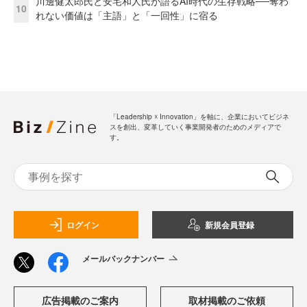
川邊健太郎氏と安宅和人氏が語るAI時代の生存戦略──奪わ
10
れない価値は「主語」と「一回性」に宿る
「Leadership ☓ Innovation」を軸に、企業においてビジネ
スを創出、変革していく事業開発者のためのメディアで
す。
ログイン
新規会員登録
メールバックナンバー
広告掲載のご案内
取材掲載のご依頼