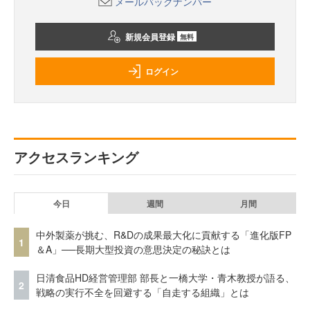
メールバックナンバー
新規会員登録
無料
ログイン
アクセスランキング
今日
週間
月間
中外製薬が挑む、R&Dの成果最大化に貢献する「進化版FP
1
＆A」──長期大型投資の意思決定の秘訣とは
日清食品HD経営管理部 部長と一橋大学・青木教授が語る、
2
戦略の実行不全を回避する「自走する組織」とは