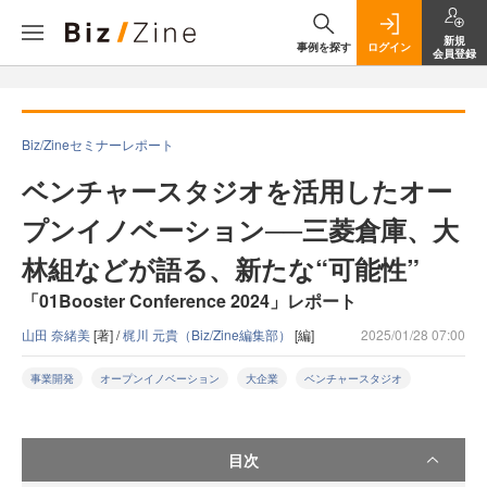
新規
事例を探す
ログイン
会員登録
Biz/Zineセミナーレポート
ベンチャースタジオを活用したオー
プンイノベーション──三菱倉庫、大
林組などが語る、新たな“可能性”
「01Booster Conference 2024」レポート
山田 奈緒美
[著] /
梶川 元貴（Biz/Zine編集部）
[編]
2025/01/28 07:00
事業開発
オープンイノベーション
大企業
ベンチャースタジオ
目次