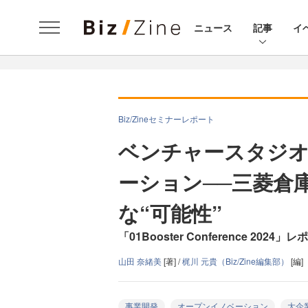
ニュース
記事
イ
Biz/Zineセミナーレポート
ベンチャースタジ
ーション──三菱倉
な“可能性”
「01Booster Conference 2024」
山田 奈緒美
[著] /
梶川 元貴（Biz/Zine編集部）
[編]
事業開発
オープンイノベーション
大企