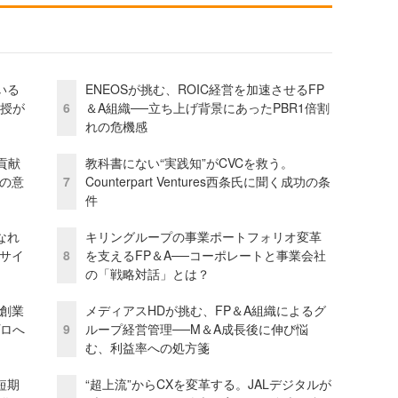
いる
ENEOSが挑む、ROIC経営を加速させるFP
教授が
6
＆A組織──立ち上げ背景にあったPBR1倍割
れの危機感
貢献
教科書にない“実践知”がCVCを救う。
資の意
7
Counterpart Ventures西条氏に聞く成功の条
件
なれ
キリングループの事業ポートフォリオ変革
アサイ
8
を支えるFP＆A──コーポレートと事業会社
の「戦略対話」とは？
─創業
メディアスHDが挑む、FP＆A組織によるグ
プロへ
9
ループ経営管理──M＆A成長後に伸び悩
む、利益率への処方箋
短期
“超上流”からCXを変革する。JALデジタルが