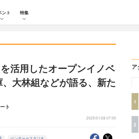
ベント
特集
オを活用したオープンイノベ
ア
庫、大林組などが語る、新た
1
レポート
2025/01/28 07:00
2
業
ベンチャースタジオ