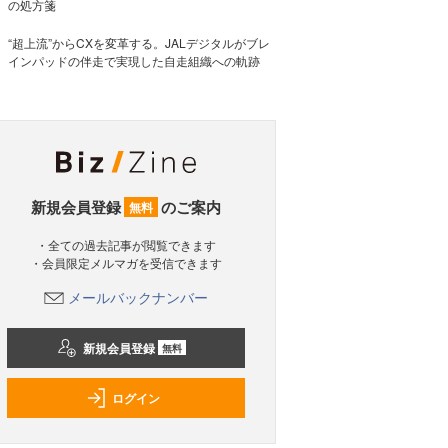
の処方箋
“超上流”からCXを変革する。JALデジタルがブレ
インパッドの伴走で実現した自走組織への軌跡
新規会員登録
のご案内
無料
・全ての過去記事が閲覧できます
・会員限定メルマガを受信できます
メールバックナンバー
新規会員登録
無料
ログイン