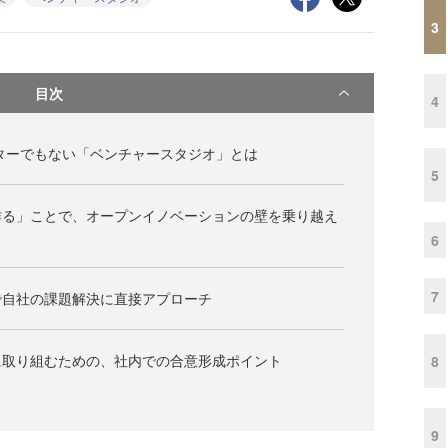
3
目次
4
ターでもない「ベンチャースタジオ」とは
5
作る」ことで、オープンイノベーションの壁を乗り越え
6
7
で自社の課題解決に直接アプローチ
に取り組むための、社内での合意形成ポイント
8
9