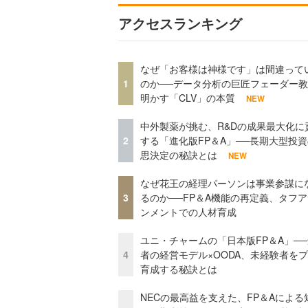
アクセスランキング
なぜ「お客様は神様です」は間違って
1
のか──データ分析の巨匠フェーダー
明かす「CLV」の本質
NEW
中外製薬が挑む、R&Dの成果最大化に
2
する「進化版FP＆A」──長期大型投
思決定の秘訣とは
NEW
なぜ花王の経理パーソンは事業参謀に
3
るのか──FP＆A機能の再定義、タフ
ンメントでの人材育成
ユニ・チャームの「日本版FP＆A」─
4
者の経営モデル×OODA、未経験者を
育成する秘訣とは
NECの最高益を支えた、FP＆Aによる