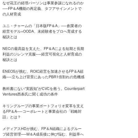
なぜ花王の経理パーソンは事業参謀になれるのか
──FP＆A機能の再定義、タフアサインメントで
の人材育成
ユニ・チャームの「日本版FP＆A」──創業者の
経営モデル×OODA、未経験者をプロへ育成する
秘訣とは
NECの最高益を支えた、FP＆Aによる短期と長期
利益のジレンマ克服──経営可視化と人材育成の
秘訣とは
ENEOSが挑む、ROIC経営を加速させるFP＆A組
織──立ち上げ背景にあったPBR1倍割れの危機感
教科書にない“実践知”がCVCを救う。Counterpart
Ventures西条氏に聞く成功の条件
キリングループの事業ポートフォリオ変革を支え
るFP＆A──コーポレートと事業会社の「戦略対
話」とは？
メディアスHDが挑む、FP＆A組織によるグルー
プ経営管理──M＆A成長後に伸び悩む、利益率へ