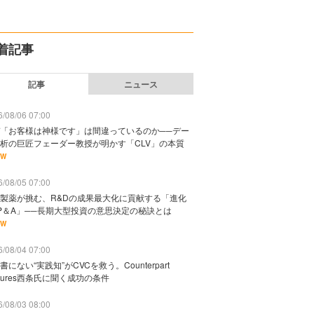
着記事
記事
ニュース
/08/06 07:00
「お客様は神様です」は間違っているのか──デー
析の巨匠フェーダー教授が明かす「CLV」の本質
EW
/08/05 07:00
製薬が挑む、R&Dの成果最大化に貢献する「進化
P＆A」──長期大型投資の意思決定の秘訣とは
EW
/08/04 07:00
書にない“実践知”がCVCを救う。Counterpart
ntures西条氏に聞く成功の条件
/08/03 08:00