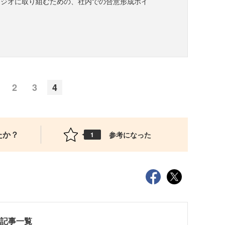
タジオに取り組むための、社内での合意形成ポイ
2
3
4
たか？
参考になった
1
載記事一覧