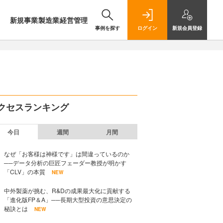
新規事業
製造業
経営管理
事例を探す
ログイン
新規
会員登録
クセスランキング
今日
週間
月間
なぜ「お客様は神様です」は間違っているのか
──データ分析の巨匠フェーダー教授が明かす
「CLV」の本質
NEW
中外製薬が挑む、R&Dの成果最大化に貢献する
「進化版FP＆A」──長期大型投資の意思決定の
秘訣とは
NEW