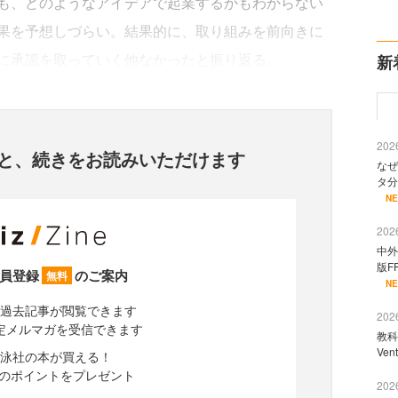
も、どのようなアイデアで起業するかもわからない
果を予想しづらい。結果的に、取り組みを前向きに
に承認を取っていく他なかったと振り返る。
新
2026
と、
続きをお読みいただけます
なぜ
タ分
N
2026
中外
版F
員登録
のご案内
無料
N
過去記事が閲覧できます
2026
定メルマガを受信できます
教科
Ve
泳社の本が買える！
分のポイントをプレゼント
2026