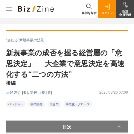
新規
事例を探す
ログイン
会員登録
“当たる”新規事業の法則
新規事業の成否を握る経営層の「意
思決定」──大企業で意思決定を高速
化する“二つの方法”
後編
三好 悠介
[著] /
野仲 正樹
[著]
2025/03/26 07:00
ベンチャー
事業開発
大企業
事業化・グロース
目次