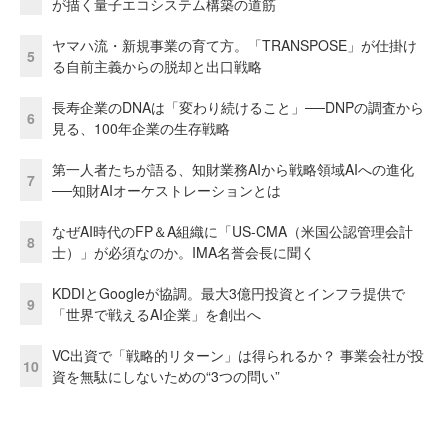
が描く量子エコシステム構築の道筋
ヤマハ流・新規事業の育て方。「TRANSPOSE」が仕掛け
5
る自前主義からの脱却と出口戦略
長寿企業のDNAは「変わり続けること」──DNPの調査から
6
見る、100年企業の生存戦略
第一人者たちが語る、知財業務AIから戦略領域AIへの進化
7
──知財AIオーケストレーションとは
なぜAI時代のFP＆A組織に「US-CMA（米国公認管理会計
8
士）」が必須なのか。IMA名誉会長に聞く
KDDIとGoogleが協調。最大3億円投資とインフラ提供で
9
「世界で戦えるAI企業」を創出へ
VC出資で「戦略的リターン」は得られるか？ 事業会社が投
10
資を無駄にしないための“3つの問い”