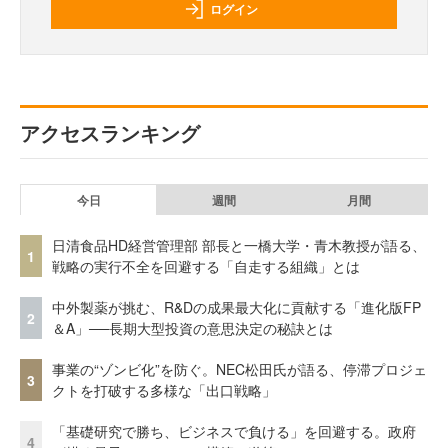
ログイン
アクセスランキング
今日
週間
月間
日清食品HD経営管理部 部長と一橋大学・青木教授が語る、
1
戦略の実行不全を回避する「自走する組織」とは
中外製薬が挑む、R&Dの成果最大化に貢献する「進化版FP
2
＆A」──長期大型投資の意思決定の秘訣とは
事業の“ゾンビ化”を防ぐ。NEC松田氏が語る、停滞プロジェ
3
クトを打破する多様な「出口戦略」
「基礎研究で勝ち、ビジネスで負ける」を回避する。政府
4