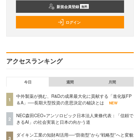
新規会員登録
無料
ログイン
アクセスランキング
今日
週間
月間
中外製薬が挑む、R&Dの成果最大化に貢献する「進化版FP
1
＆A」──長期大型投資の意思決定の秘訣とは
NEW
NEC森田CEO×アンソロピック日本法人東條代表：「信頼で
2
きるAI」の社会実装と日本の向かう道
ダイキン工業の知財AI活用──“防衛型”から“戦略型”へと変貌
3