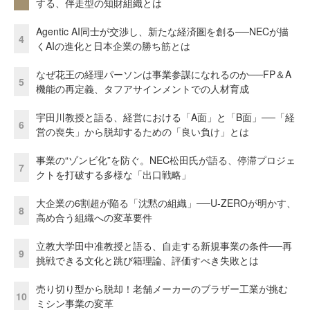
する、伴走型の知財組織とは
Agentic AI同士が交渉し、新たな経済圏を創る──NECが描
4
くAIの進化と日本企業の勝ち筋とは
なぜ花王の経理パーソンは事業参謀になれるのか──FP＆A
5
機能の再定義、タフアサインメントでの人材育成
宇田川教授と語る、経営における「A面」と「B面」──「経
6
営の喪失」から脱却するための「良い負け」とは
事業の“ゾンビ化”を防ぐ。NEC松田氏が語る、停滞プロジェ
7
クトを打破する多様な「出口戦略」
大企業の6割超が陥る「沈黙の組織」──U-ZEROが明かす、
8
高め合う組織への変革要件
立教大学田中准教授と語る、自走する新規事業の条件──再
9
挑戦できる文化と跳び箱理論、評価すべき失敗とは
売り切り型から脱却！老舗メーカーのブラザー工業が挑む
10
ミシン事業の変革