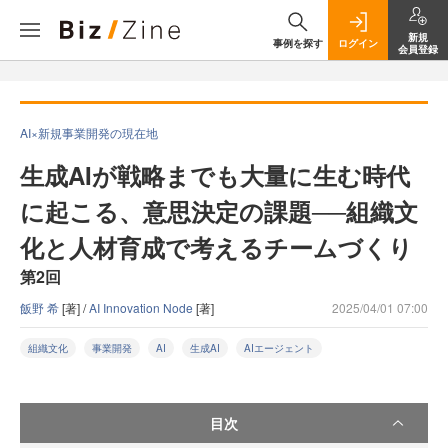
新規
事例を探す
ログイン
会員登録
AI×新規事業開発の現在地
生成AIが戦略までも大量に生む時代
に起こる、意思決定の課題──組織文
化と人材育成で考えるチームづくり
第2回
飯野 希
[著] /
AI Innovation Node
[著]
2025/04/01 07:00
組織文化
事業開発
AI
生成AI
AIエージェント
目次