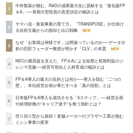
中外製薬が挑む、R&Dの成果最大化に貢献する「進化版FP
1
＆A」──長期大型投資の意思決定の秘訣とは
ヤマハ流・新規事業の育て方。「TRANSPOSE」が仕掛け
2
る自前主義からの脱却と出口戦略
NEW
なぜ「お客様は神様です」は間違っているのか──データ分
3
析の巨匠フェーダー教授が明かす「CLV」の本質
NEW
NECの最高益を支えた、FP＆Aによる短期と長期利益のジ
4
レンマ克服──経営可視化と人材育成の秘訣とは
FP＆A導入の最大の目的とは何か──導入を阻む「二つの
5
壁」、本社経営企画が果たすべき「真の役割」とは
日本版FP＆A導入を成功させる「6ステップ」──経営企画
6
や経理財務の“キャリア迷子”を救う指針とは？
売り切り型から脱却！老舗メーカーのブラザー工業が挑む
7
ミシン事業の変革