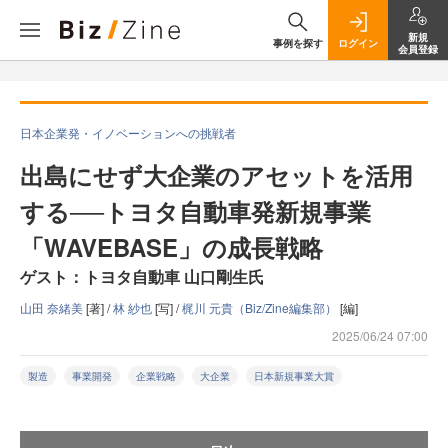
新規
事例を探す
ログイン
会員登録
日本企業発・イノベーションへの挑戦者
出島にせず大企業のアセットを活用
する──トヨタ自動車発新規事業
「WAVEBASE」の成長戦略
ゲスト：トヨタ自動車 山口剛生氏
山田 奈緒美
[著] /
林 紗也
[写] /
梶川 元貴（Biz/Zine編集部）
[編]
2025/06/24 07:00
製造
事業開発
企業戦略
大企業
日本新規事業大賞