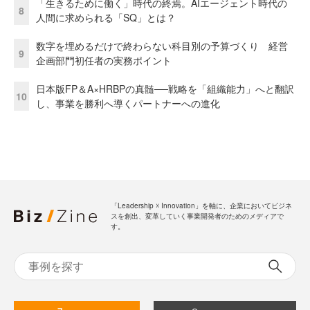
「生きるために働く」時代の終焉。AIエージェント時代の
8
人間に求められる「SQ」とは？
数字を埋めるだけで終わらない科目別の予算づくり 経営
9
企画部門初任者の実務ポイント
日本版FP＆A×HRBPの真髄──戦略を「組織能力」へと翻訳
10
し、事業を勝利へ導くパートナーへの進化
「Leadership ☓ Innovation」を軸に、企業においてビジネ
スを創出、変革していく事業開発者のためのメディアで
す。