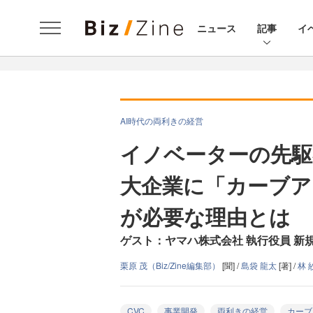
ニュース
記事
イ
AI時代の両利きの経営
イノベーターの先駆
大企業に「カーブア
が必要な理由とは
ゲスト：ヤマハ株式会社 執行役員 新
栗原 茂（Biz/Zine編集部）
[聞] /
島袋 龍太
[著] /
林 
CVC
事業開発
両利きの経営
カーブ