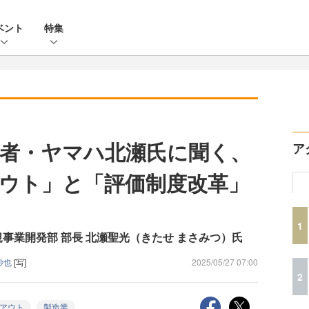
ベント
特集
者・ヤマハ北瀬氏に聞く、
ア
ウト」と「評価制度改革」
1
規事業開発部 部長 北瀬聖光（きたせ まさみつ）氏
紗也
[写]
2025/05/27 07:00
2
アウト
製造業