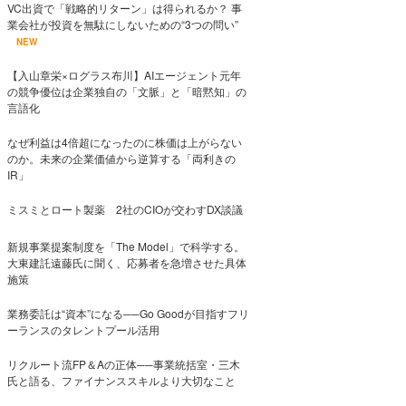
VC出資で「戦略的リターン」は得られるか？ 事
業会社が投資を無駄にしないための“3つの問い”
NEW
【入山章栄×ログラス布川】AIエージェント元年
の競争優位は企業独自の「文脈」と「暗黙知」の
言語化
なぜ利益は4倍超になったのに株価は上がらない
のか。未来の企業価値から逆算する「両利きの
IR」
ミスミとロート製薬 2社のCIOが交わすDX談議
新規事業提案制度を「The Model」で科学する。
大東建託遠藤氏に聞く、応募者を急増させた具体
施策
業務委託は“資本”になる──Go Goodが目指すフリ
ーランスのタレントプール活用
リクルート流FP＆Aの正体──事業統括室・三木
氏と語る、ファイナンススキルより大切なこと