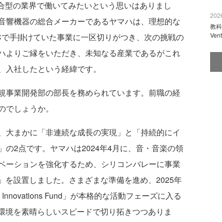
統合型の業界で働いてみたいという思いはありまし
2026
音響機器の総合メーカーであるヤマハは、理想的な
教科
Ve
ECで手掛けていた事業に一区切りがつき、次の挑戦の
ハよりご縁をいただき、未知なる産業であるがこれ
、入社したという経緯です。
規事業開発部の部長を務められています。前職の経
のでしょうか。
、大まかに「非連続な成長の実現」と「持続的にイ
の2点です。ヤマハは2024年4月に、音・音楽の領
ベーションを強化するため、シリコンバレーに事業
ations」を設置しました。さまざまな準備を進め、2025年
 Innovations Fund」が本格的な活動フェーズに入る
環境を素晴らしいスピードで切り拓きつつありま