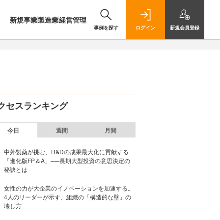
新規事業
製造業
経営管理
事例を探す
ログイン
新規
会員登録
クセスランキング
今日
週間
月間
中外製薬が挑む、R&Dの成果最大化に貢献する
「進化版FP＆A」──長期大型投資の意思決定の
秘訣とは
女性の力が大企業のイノベーションを加速する。
4人のリーダーが示す、組織の「構造的な壁」の
壊し方