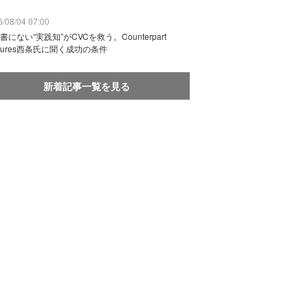
/08/04 07:00
書にない“実践知”がCVCを救う。Counterpart
ntures西条氏に聞く成功の条件
新着記事一覧を見る