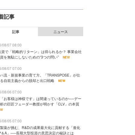
着記事
記事
ニュース
/08/07 08:00
出資で「戦略的リターン」は得られるか？ 事業会社
資を無駄にしないための“3つの問い”
NEW
/08/07 07:00
ハ流・新規事業の育て方。「TRANSPOSE」が仕
る自前主義からの脱却と出口戦略
NEW
/08/06 07:00
「お客様は神様です」は間違っているのか──デー
析の巨匠フェーダー教授が明かす「CLV」の本質
EW
/08/05 07:00
製薬が挑む、R&Dの成果最大化に貢献する「進化
P＆A」──長期大型投資の意思決定の秘訣とは