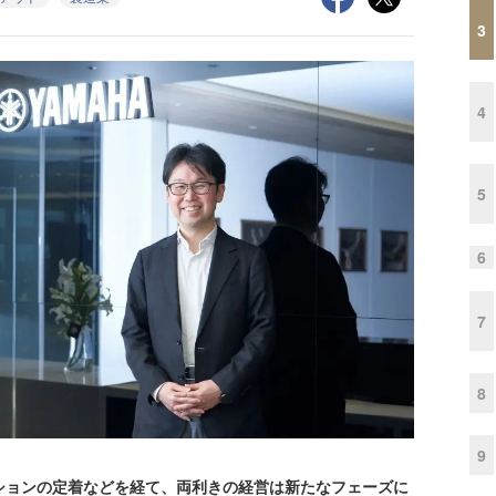
3
4
5
6
7
8
9
ションの定着などを経て、両利きの経営は新たなフェーズに