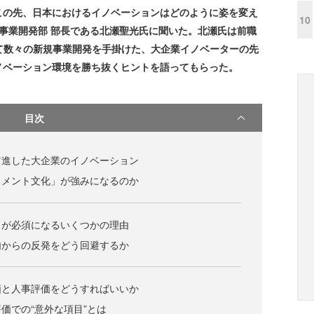
この先、日本におけるイノベーションはどのように姿を変え
10
規事業開発部 部長である北瀬聖光氏に聞いた。北瀬氏は前職
て数々の新規事業開発を手掛けた、大企業イノベーターの先
ノベーション環境を勝ち抜くヒントを語ってもらった。
目次
前進した大企業のイノベーション
ュメント文化」が強みになるのか
トが必須になるいくつかの理由
内からの反発をどう回避するか
価と人事評価をどうすればいいか
価での“意外な項目”とは