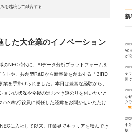
強みを越境して融合する
新
進した大企業のイノベーション
2026
VC
が投
職のNEC時代に、AIデータ分析プラットフォームを
2026
ブアウトや、共創型R&Dから新事業を創出する「BIRD
ヤマ
掛け
の新規事業を手掛けられました。本日は豊富な経験から、
2026
ションの状況や今後の進むべき道のりを伺いたいと
なぜ
ヤマハの執行役員に就任した経緯をお聞かせいただけ
タ分
N
2026
中外
年にNECに入社して以来、IT業界でキャリアを積んでき
版F