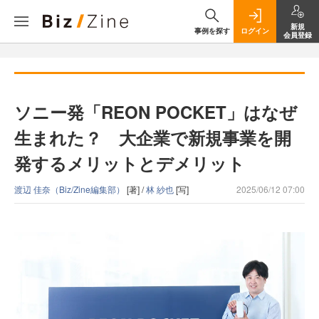
新規
事例を探す
ログイン
会員登録
ソニー発「REON POCKET」はなぜ
生まれた？ 大企業で新規事業を開
発するメリットとデメリット
渡辺 佳奈（Biz/Zine編集部）
[著] /
林 紗也
[写]
2025/06/12 07:00