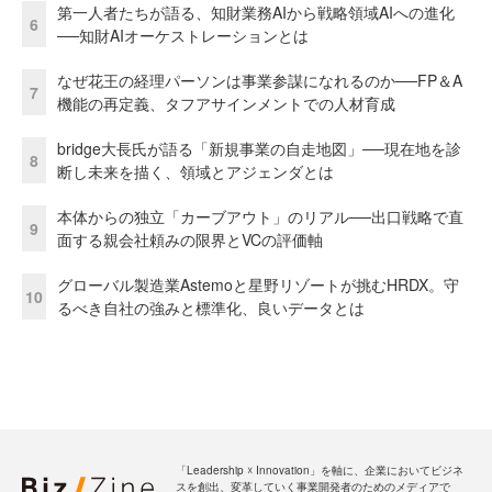
第一人者たちが語る、知財業務AIから戦略領域AIへの進化
6
──知財AIオーケストレーションとは
なぜ花王の経理パーソンは事業参謀になれるのか──FP＆A
7
機能の再定義、タフアサインメントでの人材育成
bridge大長氏が語る「新規事業の自走地図」──現在地を診
8
断し未来を描く、領域とアジェンダとは
本体からの独立「カーブアウト」のリアル──出口戦略で直
9
面する親会社頼みの限界とVCの評価軸
グローバル製造業Astemoと星野リゾートが挑むHRDX。守
10
るべき自社の強みと標準化、良いデータとは
「Leadership ☓ Innovation」を軸に、企業においてビジネ
スを創出、変革していく事業開発者のためのメディアで