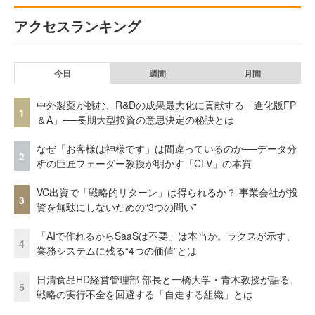
アクセスランキング
今日
週間
月間
中外製薬が挑む、R&Dの成果最大化に貢献する「進化版FP
1
＆A」──長期大型投資の意思決定の秘訣とは
なぜ「お客様は神様です」は間違っているのか──データ分
2
析の巨匠フェーダー教授が明かす「CLV」の本質
VC出資で「戦略的リターン」は得られるか？ 事業会社が投
3
資を無駄にしないための“3つの問い”
「AIで作れるからSaaSは不要」は本当か。ラクスが示す、
4
業務システムに残る“4つの価値”とは
日清食品HD経営管理部 部長と一橋大学・青木教授が語る、
5
戦略の実行不全を回避する「自走する組織」とは