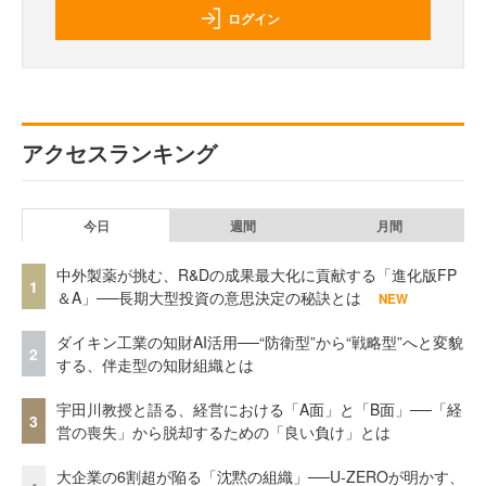
ログイン
アクセスランキング
今日
週間
月間
中外製薬が挑む、R&Dの成果最大化に貢献する「進化版FP
1
＆A」──長期大型投資の意思決定の秘訣とは
NEW
ダイキン工業の知財AI活用──“防衛型”から“戦略型”へと変貌
2
する、伴走型の知財組織とは
宇田川教授と語る、経営における「A面」と「B面」──「経
3
営の喪失」から脱却するための「良い負け」とは
大企業の6割超が陥る「沈黙の組織」──U-ZEROが明かす、