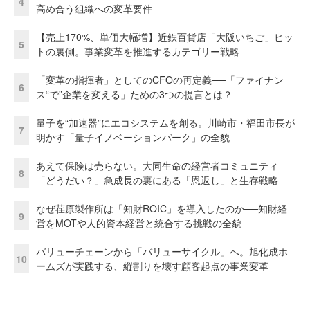
4
高め合う組織への変革要件
【売上170%、単価大幅増】近鉄百貨店「大阪いちご」ヒッ
5
トの裏側。事業変革を推進するカテゴリー戦略
「変革の指揮者」としてのCFOの再定義──「ファイナン
6
ス“で”企業を変える」ための3つの提言とは？
量子を“加速器”にエコシステムを創る。川崎市・福田市長が
7
明かす「量子イノベーションパーク」の全貌
あえて保険は売らない。大同生命の経営者コミュニティ
8
「どうだい？」急成長の裏にある「恩返し」と生存戦略
なぜ荏原製作所は「知財ROIC」を導入したのか──知財経
9
営をMOTや人的資本経営と統合する挑戦の全貌
バリューチェーンから「バリューサイクル」へ。旭化成ホ
10
ームズが実践する、縦割りを壊す顧客起点の事業変革