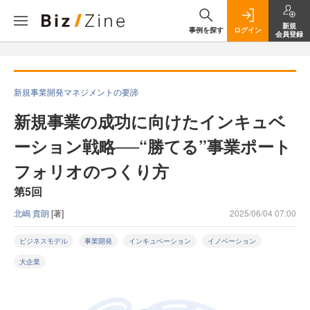
新規
事例を探す
ログイン
会員登録
新規事業開発マネジメントの要諦
新規事業の成功に向けたインキュベ
ーション戦略──“勝てる”事業ポート
フォリオのつくり方
第5回
北嶋 貴朗
[著]
2025/06/04 07:00
ビジネスモデル
事業開発
インキュベーション
イノベーション
大企業