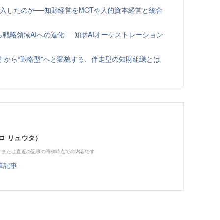
導入したのか──知財経営をMOTや人的資本経営と統合
戦略領域AIへの進化──知財AIオーケストレーション
型”から“戦略型”へと変貌する、伴走型の知財組織とは
ロ リュウタ）
、または直近の記事の寄稿時点での内容です
筆記事