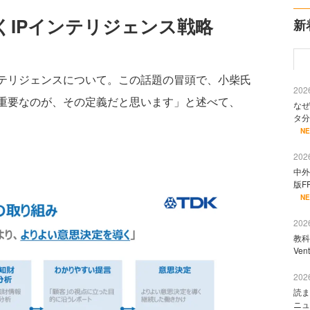
くIPインテリジェンス戦略
新
テリジェンスについて。この話題の冒頭で、小柴氏
2026
に重要なのが、その定義だと思います」と述べて、
なぜ
タ分
N
2026
中外
版F
N
2026
教科
Ve
2026
読ま
ニュ