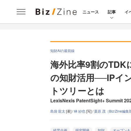
ニュース
記事
イ
知財AIの最前線
海外比率9割のTD
の知財活用──IP
トツリーとは
LexisNexis PatentSight+ Sum
島袋 龍太
[著] /
林 紗也
[写] /
栗原 茂（Biz/Zine編
経営企画
研究開発
知財
オープン＆