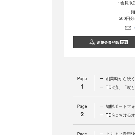
・会員限
・翔
500円
新規会員登録
無料
Page
創業時から続く
1
TDK流、「縦
Page
知財ポートフ
2
TDKにおける
Page
よりよい意思決