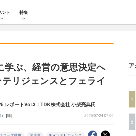
ベント
特集
Kに学ぶ、経営の意思決定へ
ア
インテリジェンスとフェライ
1
mit 2025 レポートVol.3：TDK株式会社 小柴亮典氏
集部）
[編]
2025/07/24 07:00
2
クローズ戦略
製造業
IPインテリジェンス