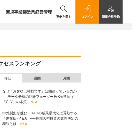
新規事業
製造業
経営管理
事例を探す
ログイン
新規
会員登録
クセスランキング
今日
週間
月間
なぜ「お客様は神様です」は間違っているのか
──データ分析の巨匠フェーダー教授が明かす
「CLV」の本質
NEW
中外製薬が挑む、R&Dの成果最大化に貢献する
「進化版FP＆A」──長期大型投資の意思決定の
秘訣とは
NEW