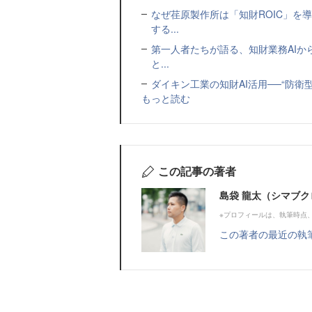
なぜ荏原製作所は「知財ROIC」を
する...
第一人者たちが語る、知財業務AIから
と...
ダイキン工業の知財AI活用──“防衛
もっと読む
この記事の著者
島袋 龍太（シマブク
※プロフィールは、執筆時点
この著者の最近の執