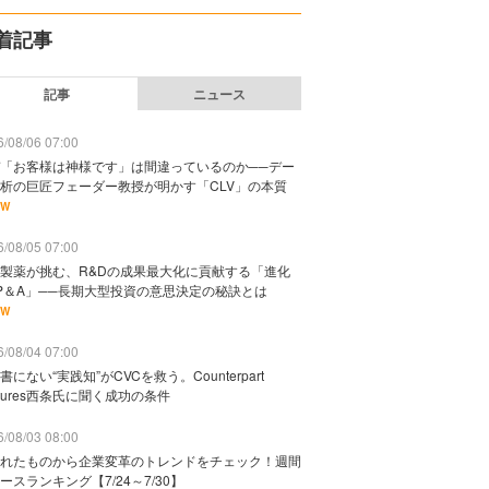
着記事
記事
ニュース
/08/06 07:00
「お客様は神様です」は間違っているのか──デー
析の巨匠フェーダー教授が明かす「CLV」の本質
EW
/08/05 07:00
製薬が挑む、R&Dの成果最大化に貢献する「進化
P＆A」──長期大型投資の意思決定の秘訣とは
EW
/08/04 07:00
書にない“実践知”がCVCを救う。Counterpart
ntures西条氏に聞く成功の条件
/08/03 08:00
れたものから企業変革のトレンドをチェック！週間
ースランキング【7/24～7/30】