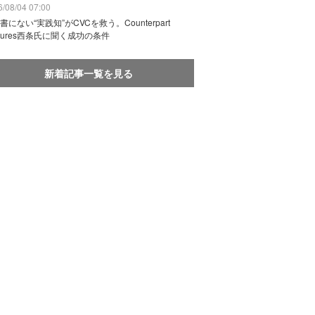
/08/04 07:00
書にない“実践知”がCVCを救う。Counterpart
ntures西条氏に聞く成功の条件
新着記事一覧を見る