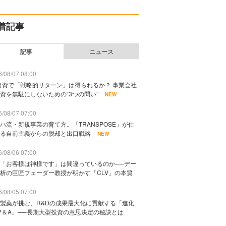
着記事
記事
ニュース
/08/07 08:00
出資で「戦略的リターン」は得られるか？ 事業会社
資を無駄にしないための“3つの問い”
NEW
/08/07 07:00
ハ流・新規事業の育て方。「TRANSPOSE」が仕
る自前主義からの脱却と出口戦略
NEW
/08/06 07:00
「お客様は神様です」は間違っているのか──デー
析の巨匠フェーダー教授が明かす「CLV」の本質
/08/05 07:00
製薬が挑む、R&Dの成果最大化に貢献する「進化
P＆A」──長期大型投資の意思決定の秘訣とは