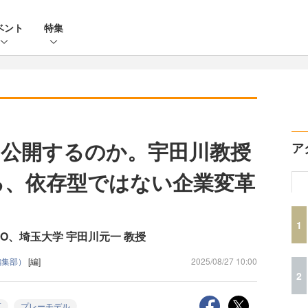
ベント
特集
公開するのか。宇田川教授
ア
語る、依存型ではない企業変革
1
CEO、埼玉大学 宇田川元一 教授
e編集部）
[編]
2025/08/27 10:00
2
革
プレーモデル