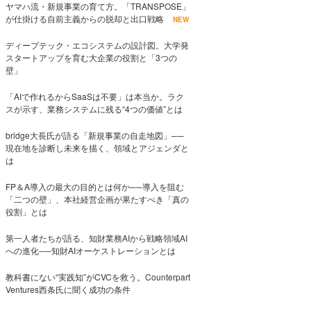
ヤマハ流・新規事業の育て方。「TRANSPOSE」
が仕掛ける自前主義からの脱却と出口戦略
NEW
ディープテック・エコシステムの設計図。大学発
スタートアップを育む大企業の役割と「3つの
壁」
「AIで作れるからSaaSは不要」は本当か。ラク
スが示す、業務システムに残る“4つの価値”とは
bridge大長氏が語る「新規事業の自走地図」──
現在地を診断し未来を描く、領域とアジェンダと
は
FP＆A導入の最大の目的とは何か──導入を阻む
「二つの壁」、本社経営企画が果たすべき「真の
役割」とは
第一人者たちが語る、知財業務AIから戦略領域AI
への進化──知財AIオーケストレーションとは
教科書にない“実践知”がCVCを救う。Counterpart
Ventures西条氏に聞く成功の条件