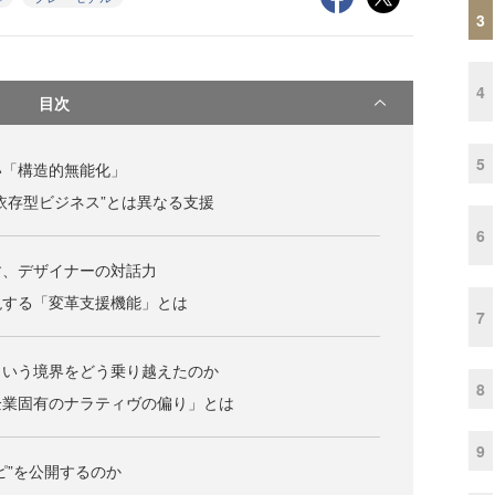
3
4
目次
5
い「構造的無能化」
依存型ビジネス”とは異なる支援
6
す、デザイナーの対話力
現する「変革支援機能」とは
7
という境界をどう乗り越えたのか
8
企業固有のナラティヴの偏り」とは
9
ピ”を公開するのか