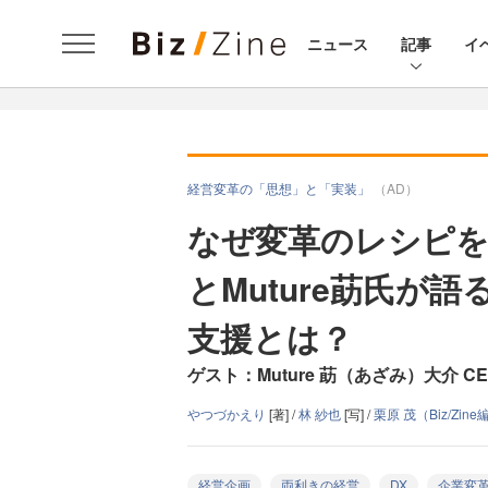
ニュース
記事
イ
経営変革の「思想」と「実装」
（AD）
なぜ変革のレシピを
とMuture莇氏が
支援とは？
ゲスト：Muture 莇（あざみ）大介 
やつづかえり
[著] /
林 紗也
[写] /
栗原 茂（Biz/Zin
経営企画
両利きの経営
DX
企業変