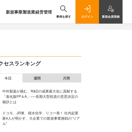
新規事業
製造業
経営管理
事例を探す
ログイン
新規
会員登録
クセスランキング
今日
週間
月間
中外製薬が挑む、R&Dの成果最大化に貢献する
「進化版FP＆A」──長期大型投資の意思決定の
秘訣とは
ドコモ、JR東、積水化学、リコー発！ 社内起業
家4人が明かす、大企業での新規事業挑戦の“リア
ル”