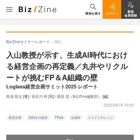
新規
事例を探す
ログイン
会員登録
Biz/Zineセミナーレポート
（AD）
入山教授が示す、生成AI時代におけ
る経営企画の再定義／丸井やリクル
ートが挑むFP＆A組織の壁
Loglass経営企画サミット2025 レポート
島袋 龍太
[著] /
長谷川 梓
[写] /
栗原 茂（Biz/Zine編集部）
[編]
2025/08/19 10:00
経営企画
両利きの経営
FP&A
生成AI
ドメインナレッジ