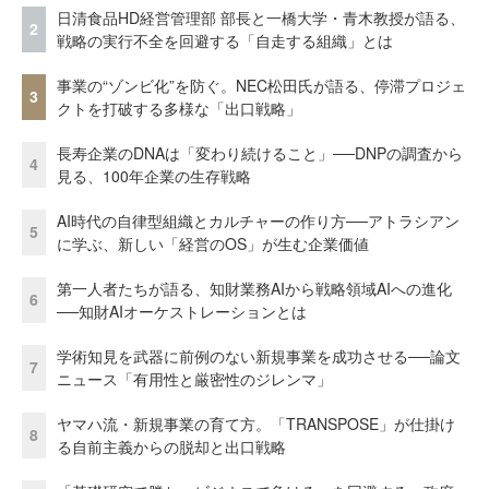
日清食品HD経営管理部 部長と一橋大学・青木教授が語る、
2
戦略の実行不全を回避する「自走する組織」とは
事業の“ゾンビ化”を防ぐ。NEC松田氏が語る、停滞プロジェ
3
クトを打破する多様な「出口戦略」
長寿企業のDNAは「変わり続けること」──DNPの調査から
4
見る、100年企業の生存戦略
AI時代の自律型組織とカルチャーの作り方──アトラシアン
5
に学ぶ、新しい「経営のOS」が生む企業価値
第一人者たちが語る、知財業務AIから戦略領域AIへの進化
6
──知財AIオーケストレーションとは
学術知見を武器に前例のない新規事業を成功させる──論文
7
ニュース「有用性と厳密性のジレンマ」
ヤマハ流・新規事業の育て方。「TRANSPOSE」が仕掛け
8
る自前主義からの脱却と出口戦略