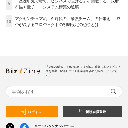
「基礎研究で勝ち、ビジネスで負ける」を回避する。政府
9
が描く量子エコシステム構築の道筋
アクセンチュア流、AI時代の「最強チーム」の仕事術──成
10
否が決まるプロジェクトの初期設定の秘訣とは
「Leadership ☓ Innovation」を軸に、企業においてビジネ
スを創出、変革していく事業開発者のためのメディアで
す。
ログイン
新規会員登録
メールバックナンバー