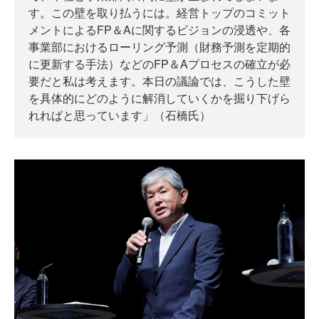
す。この壁を取り払うには。経営トップのコミット
メントによるFP＆Aに関するビジョンの浸透や、各
事業部におけるローリング予測（財務予測を定期的
に更新する手法）などのFP＆Aプロセスの確立が必
要だと私は考えます。本日の議論では、こうした壁
を具体的にどのように解消していくかを掘り下げら
れればと思っています」（石橋氏）