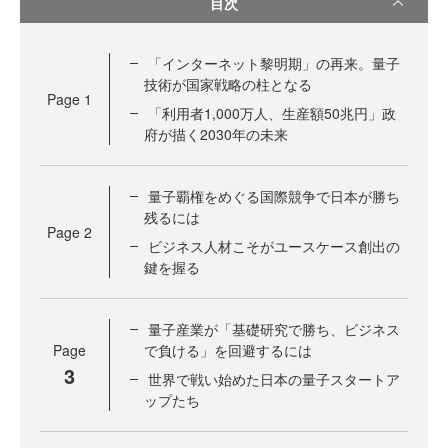
目次
「インターネット黎明期」の再来。量子
技術が国家戦略の柱となる
Page
1
「利用者1,000万人、生産額50兆円」政
府が描く2030年の未来
量子覇権をめぐる国際競争で日本が勝ち
残るには
Page
2
ビジネス人材こそがユースケース創出の
鍵を握る
量子産業が「基礎研究で勝ち、ビジネス
Page
で負ける」を回避するには
3
世界で戦い始めた日本の量子スタートア
ップたち