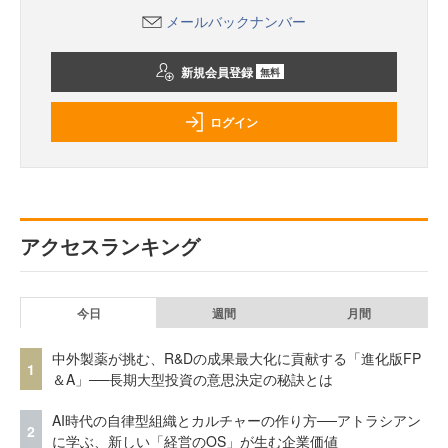
メールバックナンバー
新規会員登録
無料
ログイン
アクセスランキング
今日
週間
月間
中外製薬が挑む、R&Dの成果最大化に貢献する「進化版FP
1
＆A」──長期大型投資の意思決定の秘訣とは
AI時代の自律型組織とカルチャーの作り方──アトラシアン
2
に学ぶ、新しい「経営のOS」が生む企業価値