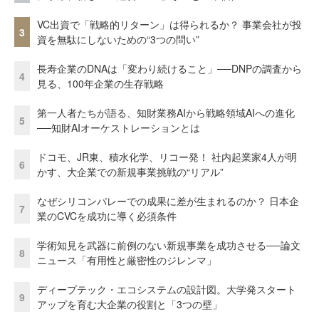
VC出資で「戦略的リターン」は得られるか？ 事業会社が投
3
資を無駄にしないための“3つの問い”
長寿企業のDNAは「変わり続けること」──DNPの調査から
4
見る、100年企業の生存戦略
第一人者たちが語る、知財業務AIから戦略領域AIへの進化
5
──知財AIオーケストレーションとは
ドコモ、JR東、積水化学、リコー発！ 社内起業家4人が明
6
かす、大企業での新規事業挑戦の“リアル”
なぜシリコンバレーでの成果に差が生まれるのか？ 日本企
7
業のCVCを成功に導く必須条件
学術知見を武器に前例のない新規事業を成功させる──論文
8
ニュース「有用性と厳密性のジレンマ」
ディープテック・エコシステムの設計図。大学発スタート
9
アップを育む大企業の役割と「3つの壁」