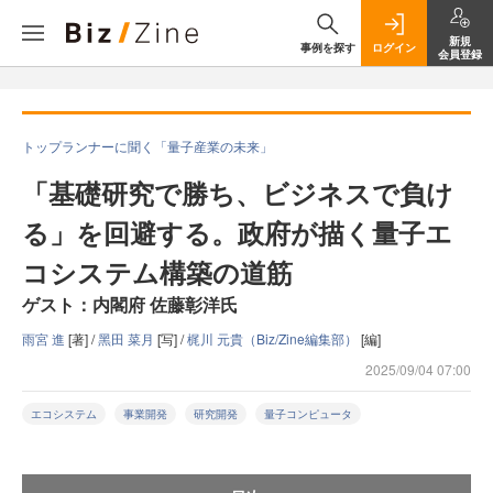
新規
事例を探す
ログイン
会員登録
トップランナーに聞く「量子産業の未来」
「基礎研究で勝ち、ビジネスで負け
る」を回避する。政府が描く量子エ
コシステム構築の道筋
ゲスト：内閣府 佐藤彰洋氏
雨宮 進
[著] /
黑田 菜月
[写] /
梶川 元貴（Biz/Zine編集部）
[編]
2025/09/04 07:00
エコシステム
事業開発
研究開発
量子コンピュータ