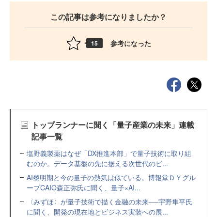
この記事は参考になりましたか？
参考になった
15
トップランナーに聞く「量子産業の未来」連載
記事一覧
塩野義製薬はなぜ「DX推進本部」で量子技術に取り組
むのか。データ基盤の先に据える次世代のビ...
AI黎明期と今の量子の熱気は似ている。博報堂ＤＹグル
ープCAIO森正弥氏に聞く、量子×AI...
〈みずほ〉が量子技術で描く金融の未来──宇野隼平氏
に聞く、開発の現在地とビジネス実装への展...