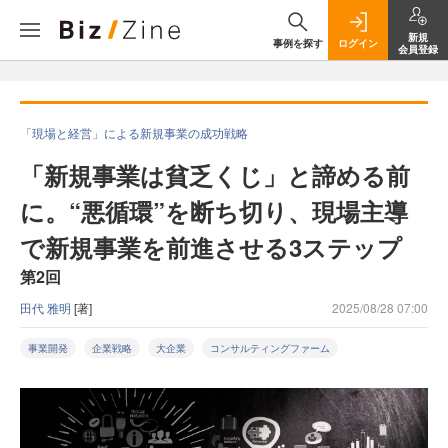
新規
事例を探す
ログイン
会員登録
「現場と経営」による新規事業の成功戦略
「新規事業は貧乏くじ」と諦める前
に。“悪循環”を断ち切り、現場主導
で新規事業を前進させる3ステップ
第2回
田代 雅明
[著]
2025/08/28 07:00
事業開発
企業戦略
大企業
コンサルティングファーム