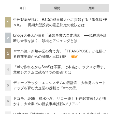
今日
週間
月間
中外製薬が挑む、R&Dの成果最大化に貢献する「進化版FP
1
＆A」──長期大型投資の意思決定の秘訣とは
bridge大長氏が語る「新規事業の自走地図」──現在地を診
2
断し未来を描く、領域とアジェンダとは
ヤマハ流・新規事業の育て方。「TRANSPOSE」が仕掛け
3
る自前主義からの脱却と出口戦略
NEW
「AIで作れるからSaaSは不要」は本当か。ラクスが示す、
4
業務システムに残る“4つの価値”とは
ディープテック・エコシステムの設計図。大学発スタート
5
アップを育む大企業の役割と「3つの壁」
ドコモ、JR東、積水化学、リコー発！ 社内起業家4人が明
6
かす、大企業での新規事業挑戦の“リアル”
VC出資で「戦略的リターン」は得られるか？ 事業会社が投