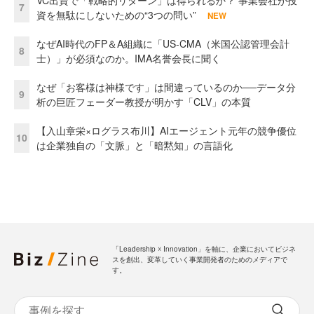
7
資を無駄にしないための“3つの問い”
NEW
なぜAI時代のFP＆A組織に「US-CMA（米国公認管理会計
8
士）」が必須なのか。IMA名誉会長に聞く
なぜ「お客様は神様です」は間違っているのか──データ分
9
析の巨匠フェーダー教授が明かす「CLV」の本質
【入山章栄×ログラス布川】AIエージェント元年の競争優位
10
は企業独自の「文脈」と「暗黙知」の言語化
「Leadership ☓ Innovation」を軸に、企業においてビジネ
スを創出、変革していく事業開発者のためのメディアで
す。