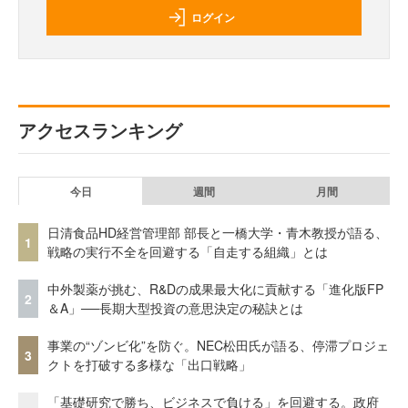
ログイン
アクセスランキング
今日
週間
月間
日清食品HD経営管理部 部長と一橋大学・青木教授が語る、
1
戦略の実行不全を回避する「自走する組織」とは
中外製薬が挑む、R&Dの成果最大化に貢献する「進化版FP
2
＆A」──長期大型投資の意思決定の秘訣とは
事業の“ゾンビ化”を防ぐ。NEC松田氏が語る、停滞プロジェ
3
クトを打破する多様な「出口戦略」
「基礎研究で勝ち、ビジネスで負ける」を回避する。政府