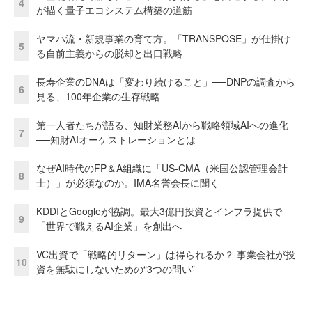
4
が描く量子エコシステム構築の道筋
ヤマハ流・新規事業の育て方。「TRANSPOSE」が仕掛け
5
る自前主義からの脱却と出口戦略
長寿企業のDNAは「変わり続けること」──DNPの調査から
6
見る、100年企業の生存戦略
第一人者たちが語る、知財業務AIから戦略領域AIへの進化
7
──知財AIオーケストレーションとは
なぜAI時代のFP＆A組織に「US-CMA（米国公認管理会計
8
士）」が必須なのか。IMA名誉会長に聞く
KDDIとGoogleが協調。最大3億円投資とインフラ提供で
9
「世界で戦えるAI企業」を創出へ
VC出資で「戦略的リターン」は得られるか？ 事業会社が投
10
資を無駄にしないための“3つの問い”