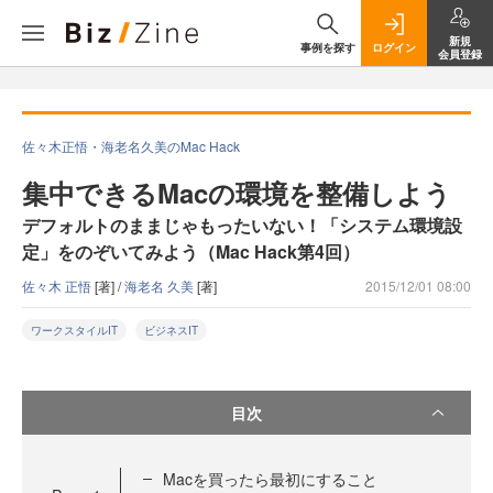
新規
事例を探す
ログイン
会員登録
佐々木正悟・海老名久美のMac Hack
集中できるMacの環境を整備しよう
デフォルトのままじゃもったいない！「システム環境設
定」をのぞいてみよう（Mac Hack第4回）
佐々木 正悟
[著] /
海老名 久美
[著]
2015/12/01 08:00
ワークスタイルIT
ビジネスIT
目次
Macを買ったら最初にすること