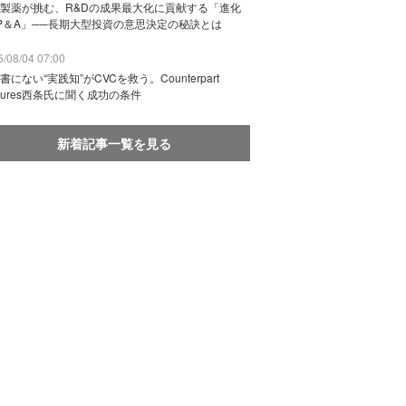
製薬が挑む、R&Dの成果最大化に貢献する「進化
P＆A」──長期大型投資の意思決定の秘訣とは
/08/04 07:00
書にない“実践知”がCVCを救う。Counterpart
ntures西条氏に聞く成功の条件
新着記事一覧を見る