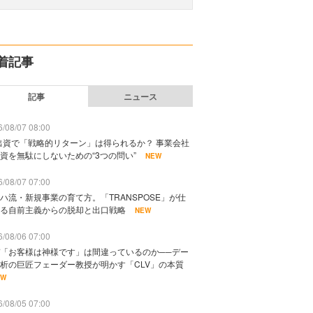
着記事
記事
ニュース
/08/07 08:00
出資で「戦略的リターン」は得られるか？ 事業会社
資を無駄にしないための“3つの問い”
NEW
/08/07 07:00
ハ流・新規事業の育て方。「TRANSPOSE」が仕
る自前主義からの脱却と出口戦略
NEW
/08/06 07:00
「お客様は神様です」は間違っているのか──デー
析の巨匠フェーダー教授が明かす「CLV」の本質
EW
/08/05 07:00