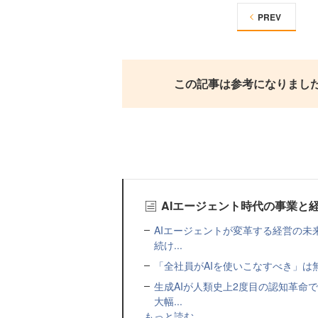
PREV
この記事は参考になりまし
AIエージェント時代の事業と
AIエージェントが変革する経営の未
続け...
「全社員がAIを使いこなすべき」は
生成AIが人類史上2度目の認知革命
大幅...
もっと読む