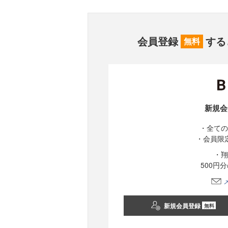
会員登録
する
無料
新規会
・全ての
・会員限
・翔
500円
新規会員登録
無料