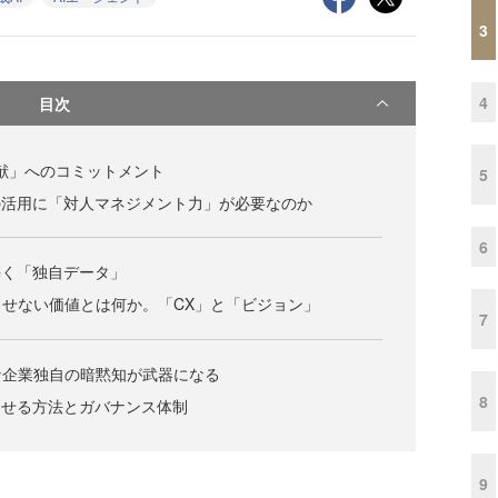
3
4
目次
貢献」へのコミットメント
5
の活用に「対人マネジメント力」が必要なのか
6
築く「独自データ」
せない価値とは何か。「CX」と「ビジョン」
7
な企業独自の暗黙知が武器になる
8
させる方法とガバナンス体制
9