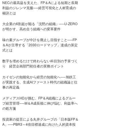
NECの最高益を支えた、FP＆Aによる短期と長期
利益のジレンマ克服──経営可視化と人材育成の
秘訣とは
大企業の6割超が陥る「沈黙の組織」──U-ZERO
が明かす、高め合う組織への変革要件
味の素グループが中計を廃止し目指すこと──FP
＆Aが主導する「2030ロードマップ」達成の算定
式とは
数字を埋めるだけで終わらない科目別の予算づく
り 経営企画部門初任者の実務ポイント
カイゼンの知能化から経営の知能化へ──旭鉄工
が実践する、生成AIファースト時代の組織論と仕
事の再定義
メディアスHDが挑む、FP＆A組織によるグルー
プ経営管理──M＆A成長後に伸び悩む、利益率へ
の処方箋
投資家の提言による丸井グループの「日本版FP＆
A」──PBR3～4倍目標達成に向けた人的資本投