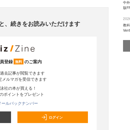
中外
版F
2026
と、
続きをお読みいただけます
教科
Ve
員登録
のご案内
無料
過去記事が閲覧できます
定メルマガを受信できます
泳社の本が買える！
分のポイントをプレゼント
メールバックナンバー
ログイン