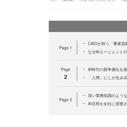
CAIOが担う「事業
Page
1
なぜAIエージェント
Page
AI時代の競争優位を
2
「人間」にしか生み出
深い業務知識のよう
Page
3
AI活用を全社に浸透