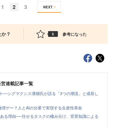
1
2
3
NEXT
たか？
参考になった
3
経営連載記事一覧
来──シグマクシス溝畑氏が語る「3つの潮流」と成長し
無理ゲー？人とAIの分業で実現する生産性革命
である理由──任せるタスクの棲み分け、背景知識による