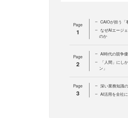
CAIOが担う
Page
なぜAIエージ
1
のか
AI時代の競争
Page
「人間」にしか
2
ン」
Page
深い業務知識
3
AI活用を全社