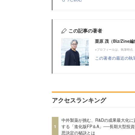
この記事の著者
栗原 茂（Biz/Zi
※プロフィールは、執筆時点
この著者の最近の執
アクセスランキング
中外製薬が挑む、R&Dの成果最大化に
1
する「進化版FP＆A」──長期大型投
思決定の秘訣とは