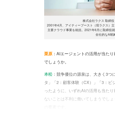
株式会社ラクス 取締役 兼 C
2001年4月、アイティーブースト（現ラクス）
主要クラウド事業を統括。2021年6月に取締役就任。20
全社的なAI
栗原
：AIエージェントの活用が当た
でしょうか。
本松
：競争優位の源泉は、大きく3つ
タ」「2：顧客体験（CX）」「3：
ったように、いずれAIの活用も当たり
ないことは不利に働いてしまうでしょ
の要素です。