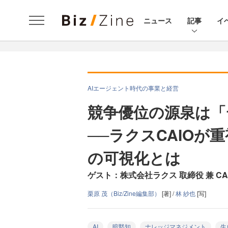
ニュース
記事
イ
AIエージェント時代の事業と経営
競争優位の源泉は「
──ラクスCAIOが
の可視化とは
ゲスト：株式会社ラクス 取締役 兼 CAIO（C
栗原 茂（Biz/Zine編集部）
[著] /
林 紗也
[写]
AI
暗黙知
ナレッジマネジメント
生