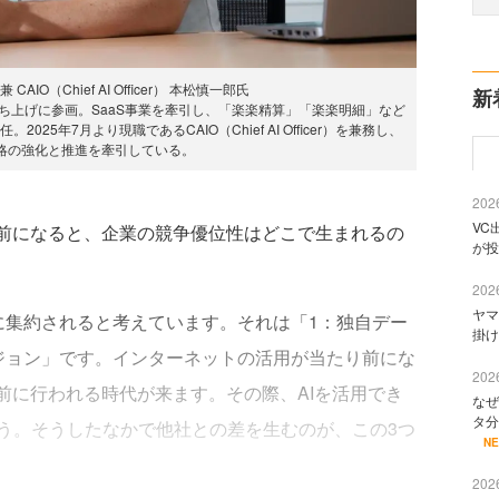
AIO（Chief AI Officer） 本松慎一郎氏
新
立ち上げに参画。SaaS事業を牽引し、「楽楽精算」「楽楽明細」など
25年7月より現職であるCAIO（Chief AI Officer）を兼務し、
戦略の強化と推進を牽引している。
2026
VC
り前になると、企業の競争優位性はどこで生まれるの
が投
2026
ヤマ
に集約されると考えています。それは「1：独自デー
掛け
ビジョン」です。インターネットの活用が当たり前にな
2026
前に行われる時代が来ます。その際、AIを活用でき
なぜ
タ分
う。そうしたなかで他社との差を生むのが、この3つ
N
2026