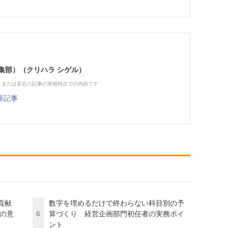
ne編集部）（クリハラ シゲル）
、または直近の記事の寄稿時点での内容です
筆記事
貢献
数字を埋めるだけで終わらない科目別の予
資の意
6
算づくり 経営企画部門初任者の実務ポイ
ント