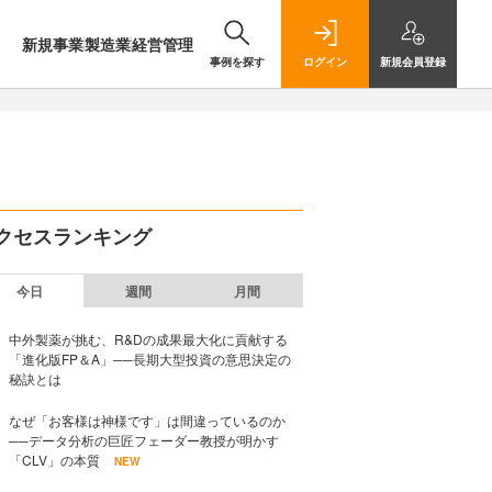
新規事業
製造業
経営管理
事例を探す
ログイン
新規
会員登録
クセスランキング
今日
週間
月間
中外製薬が挑む、R&Dの成果最大化に貢献する
「進化版FP＆A」──長期大型投資の意思決定の
秘訣とは
なぜ「お客様は神様です」は間違っているのか
──データ分析の巨匠フェーダー教授が明かす
「CLV」の本質
NEW