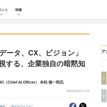
ベント
特集
データ、CX、ビジョン」
ア
重視する、企業独自の暗黙知
1
hief AI Officer） 本松 慎一郎氏
2025/09/30 07:00
2
成AI
AIエージェント