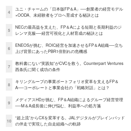
ユニ・チャームの「日本版FP＆A」──創業者の経営モデル
4
×OODA、未経験者をプロへ育成する秘訣とは
NECの最高益を支えた、FP＆Aによる短期と長期利益のジ
5
レンマ克服──経営可視化と人材育成の秘訣とは
ENEOSが挑む、ROIC経営を加速させるFP＆A組織──立ち
6
上げ背景にあったPBR1倍割れの危機感
教科書にない“実践知”がCVCを救う。Counterpart Ventures
7
西条氏に聞く成功の条件
キリングループの事業ポートフォリオ変革を支えるFP＆
8
A──コーポレートと事業会社の「戦略対話」とは？
メディアスHDが挑む、FP＆A組織によるグループ経営管理
9
──M＆A成長後に伸び悩む、利益率への処方箋
“超上流”からCXを変革する。JALデジタルがブレインパッド
10
の伴走で実現した自走組織への軌跡