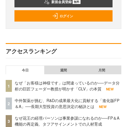
新規会員登録
無料
ログイン
アクセスランキング
今日
週間
月間
なぜ「お客様は神様です」は間違っているのか──データ分
1
析の巨匠フェーダー教授が明かす「CLV」の本質
NEW
中外製薬が挑む、R&Dの成果最大化に貢献する「進化版FP
2
＆A」──長期大型投資の意思決定の秘訣とは
NEW
なぜ花王の経理パーソンは事業参謀になれるのか──FP＆A
3
機能の再定義、タフアサインメントでの人材育成