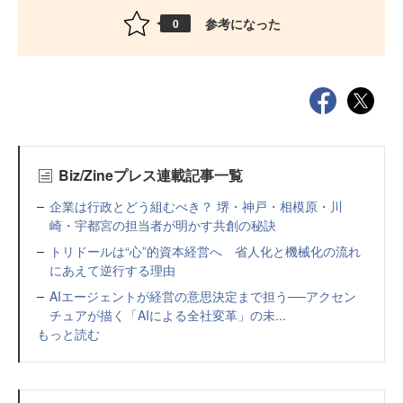
参考になった
0
Biz/Zineプレス連載記事一覧
企業は行政とどう組むべき？ 堺・神戸・相模原・川
崎・宇都宮の担当者が明かす共創の秘訣
トリドールは“心”的資本経営へ 省人化と機械化の流れ
にあえて逆行する理由
AIエージェントが経営の意思決定まで担う──アクセン
チュアが描く「AIによる全社変革」の未...
もっと読む