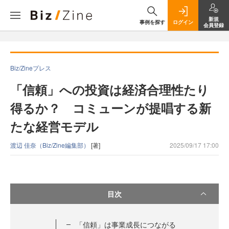
新規
事例を探す
ログイン
会員登録
Biz/Zineプレス
「信頼」への投資は経済合理性たり
得るか？ コミューンが提唱する新
たな経営モデル
渡辺 佳奈（Biz/Zine編集部）
[著]
2025/09/17 17:00
目次
「信頼」は事業成長につながる