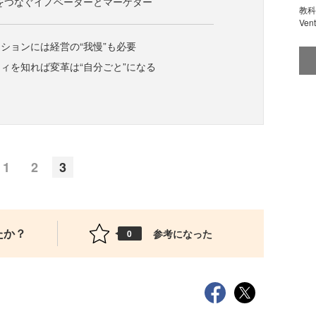
をつなぐイノベーターとマーケター
教科
Ve
ションには経営の“我慢”も必要
ィを知れば変革は“自分ごと”になる
1
2
3
たか？
参考になった
0