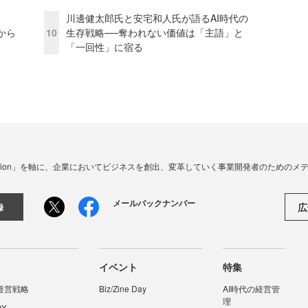
川邊健太郎氏と安宅和人氏が語るAI時代の
から
10
生存戦略──奪われない価値は「主語」と
「一回性」に宿る
☓ Innovation」を軸に、企業においてビジネスを創出、変革していく事業開発者のための
メールバックナンバー
広
録
イベント
特集
経営戦略
Biz/Zine Day
AI時代の経営管
理
DX