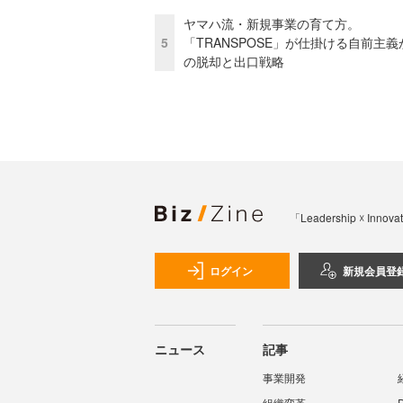
ヤマハ流・新規事業の育て方。
5
「TRANSPOSE」が仕掛ける自前主義
の脱却と出口戦略
「Leadership 
ログイン
新規会員登
ニュース
記事
事業開発
組織変革