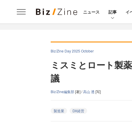
ニュース
記事
イ
Biz/Zine Day 2025 October
ミスミとロート製薬 
議
Biz/Zine編集部
[著] /
高山 透
[写]
製造業
DX経営