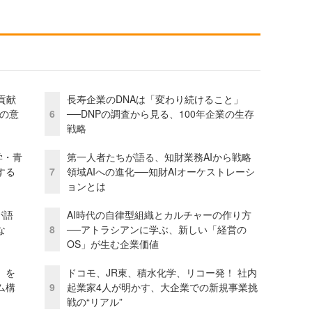
貢献
長寿企業のDNAは「変わり続けること」
資の意
6
──DNPの調査から見る、100年企業の生存
戦略
学・青
第一人者たちが語る、知財業務AIから戦略
する
7
領域AIへの進化──知財AIオーケストレーシ
ョンとは
が語
AI時代の自律型組織とカルチャーの作り方
な
8
──アトラシアンに学ぶ、新しい「経営の
OS」が生む企業価値
」を
ドコモ、JR東、積水化学、リコー発！ 社内
ム構
9
起業家4人が明かす、大企業での新規事業挑
戦の“リアル”