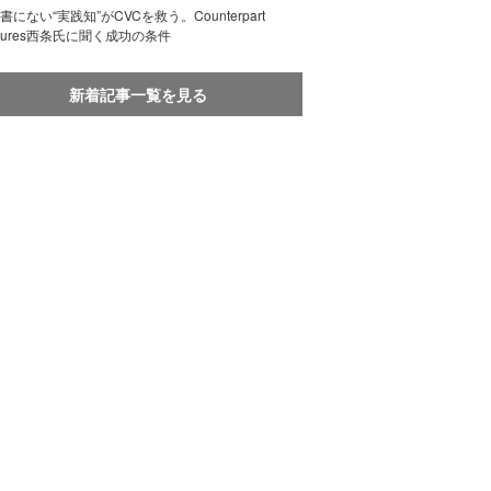
書にない“実践知”がCVCを救う。Counterpart
ntures西条氏に聞く成功の条件
新着記事一覧を見る