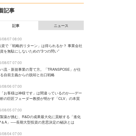
着記事
記事
ニュース
/08/07 08:00
出資で「戦略的リターン」は得られるか？ 事業会社
資を無駄にしないための“3つの問い”
/08/07 07:00
ハ流・新規事業の育て方。「TRANSPOSE」が仕
る自前主義からの脱却と出口戦略
/08/06 07:00
「お客様は神様です」は間違っているのか──デー
析の巨匠フェーダー教授が明かす「CLV」の本質
/08/05 07:00
製薬が挑む、R&Dの成果最大化に貢献する「進化
P＆A」──長期大型投資の意思決定の秘訣とは
/08/04 07:00