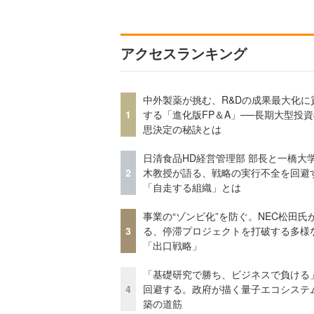
アクセスランキング
中外製薬が挑む、R&Dの成果最大化に
1
する「進化版FP＆A」──長期大型投
思決定の秘訣とは
日清食品HD経営管理部 部長と一橋大
2
木教授が語る、戦略の実行不全を回避
「自走する組織」とは
事業の“ゾンビ化”を防ぐ。NEC松田氏
3
る、停滞プロジェクトを打破する多様
「出口戦略」
「基礎研究で勝ち、ビジネスで負ける
4
回避する。政府が描く量子エコシステ
築の道筋