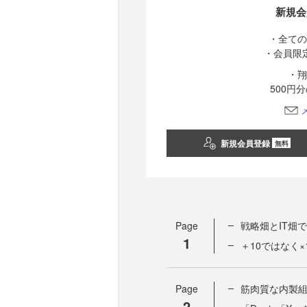
新規会
・全ての
・会員限
・翔
500円
新規会員登録
無料
Page
戦略畑とIT畑
1
＋10ではなく
Page
筋肉質な内製
2