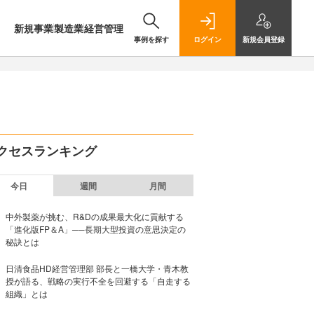
新規事業
製造業
経営管理
事例を探す
ログイン
新規
会員登録
クセスランキング
今日
週間
月間
中外製薬が挑む、R&Dの成果最大化に貢献する
「進化版FP＆A」──長期大型投資の意思決定の
秘訣とは
日清食品HD経営管理部 部長と一橋大学・青木教
授が語る、戦略の実行不全を回避する「自走する
組織」とは