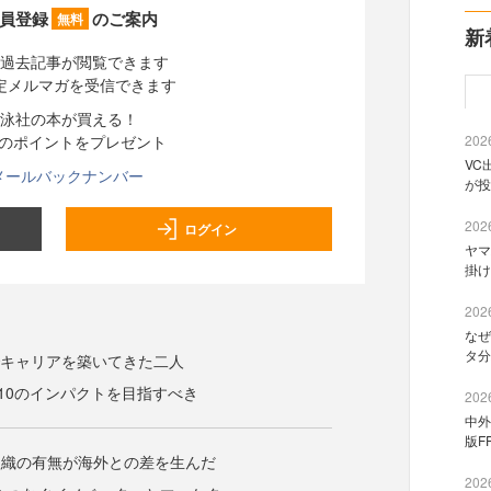
員登録
のご案内
無料
新
過去記事が閲覧できます
定メルマガを受信できます
泳社の本が買える！
分のポイントをプレゼント
2026
VC
メールバックナンバー
が投
2026
ログイン
ヤマ
掛け
2026
なぜ
タ分
でキャリアを築いてきた二人
×10のインパクトを目指すべき
2026
中外
版F
組織の有無が海外との差を生んだ
2026