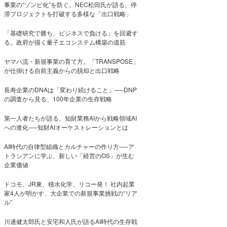
事業の“ゾンビ化”を防ぐ。NEC松田氏が語る、停
滞プロジェクトを打破する多様な「出口戦略」
「基礎研究で勝ち、ビジネスで負ける」を回避す
る。政府が描く量子エコシステム構築の道筋
ヤマハ流・新規事業の育て方。「TRANSPOSE」
が仕掛ける自前主義からの脱却と出口戦略
長寿企業のDNAは「変わり続けること」──DNP
の調査から見る、100年企業の生存戦略
第一人者たちが語る、知財業務AIから戦略領域AI
への進化──知財AIオーケストレーションとは
AI時代の自律型組織とカルチャーの作り方──ア
トラシアンに学ぶ、新しい「経営のOS」が生む
企業価値
ドコモ、JR東、積水化学、リコー発！ 社内起業
家4人が明かす、大企業での新規事業挑戦の“リア
ル”
川邊健太郎氏と安宅和人氏が語るAI時代の生存戦