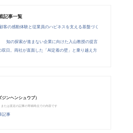
er連載記事一覧
 顧客の感動体験と従業員のハピネスを支える基盤づく
」 知の探索が進まない企業に向けた入山教授の提言
の双日。両社が直面した「AI定着の壁」と乗り越え方
（ビズジンヘンシュウブ）
、または直近の記事の寄稿時点での内容です
筆記事