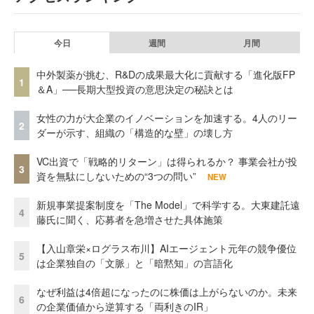
今日
週間
月間
中外製薬が挑む、R&Dの成果最大化に貢献する「進化版FP
1
＆A」──長期大型投資の意思決定の秘訣とは
女性の力が大企業のイノベーションを加速する。4人のリー
2
ダーが示す、組織の「構造的な壁」の壊し方
VC出資で「戦略的リターン」は得られるか？ 事業会社が投
3
資を無駄にしないための“3つの問い”
NEW
新規事業提案制度を「The Model」で科学する。大東建託遠
4
藤氏に聞く、応募者を急増させた具体施策
【入山章栄×ログラス布川】AIエージェント元年の競争優位
5
は企業独自の「文脈」と「暗黙知」の言語化
なぜ利益は4倍超になったのに株価は上がらないのか。未来
6
の企業価値から逆算する「両利きのIR」