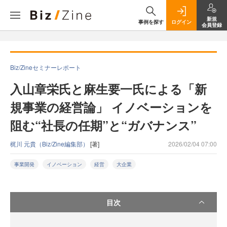
新規
事例を探す
ログイン
会員登録
Biz/Zineセミナーレポート
入山章栄氏と麻生要一氏による「新
規事業の経営論」 イノベーションを
阻む“社長の任期”と“ガバナンス”
梶川 元貴（Biz/Zine編集部）
[著]
2026/02/04 07:00
事業開発
イノベーション
経営
大企業
目次