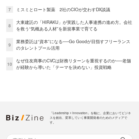
7
ミスミとロート製薬 2社のCIOが交わすDX談議
大東建託の「HIRAKU」が実践した人事連携の進め方。会社
8
を救う“気概ある人材”を新規事業で育てる
業務委託は“資本”になる──Go Goodが目指すフリーランス
9
のタレントプール活用
なぜ住友商事のCVCは財務リターンを重視するのか──老舗
10
が経験から導いた「テーマを決めない」投資戦略
「Leadership ☓ Innovation」を軸に、企業においてビジネ
スを創出、変革していく事業開発者のためのメディアで
す。