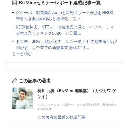
Biz/Zineセミナーレポート連載記事一覧
グローバル製造業Astemoと星野リゾートが挑むHRDX。
守るべき自社の強みと標準化、良い...
KDDI館林氏、NTTデータ佐藤氏と見る「イノベーティ
ブ大企業ランキング2026」とOI最...
ドコモ、JR東、積水化学、リコー発！ 社内起業家4人が
明かす、大企業での新規事業挑戦の“リ...
もっと読む
この記事の著者
梶川 元貴（Biz/Zine編集部）（カジカワ ゲ
ンキ）
※プロフィールは、執筆時点、または直近の記事の寄稿時点で
の内容です
この著者の最近の執筆記事