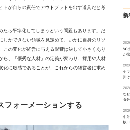
はヒトが自らの責任でアウトプットを出す道具だと考
新
めたら平準化してしまうという問題もあります。だ
にしかできない領域を見定めて、いかに自身のリソ
2026
。この変化が経営に与える影響は決して小さくあり
VC
が投
から、「優秀な人材」の定義が変わり、採用や人材
2026
変化に敏感であることが、これからの経営者に求め
ヤマ
掛け
2026
なぜ
タ分
ンスフォーメーションする
2026
中外
版F