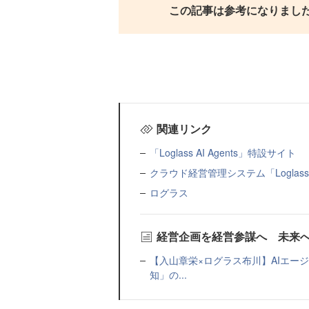
この記事は参考になりまし
関連リンク
「Loglass AI Agents」特設サイト
クラウド経営管理システム「Loglas
ログラス
経営企画を経営参謀へ 未来
【入山章栄×ログラス布川】AIエー
知」の...