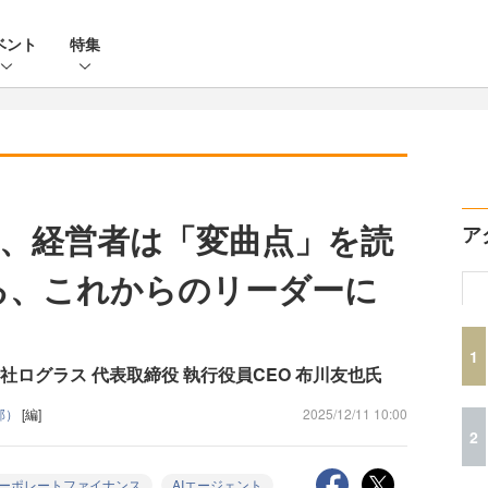
ベント
特集
い、経営者は「変曲点」を読
ア
る、これからのリーダーに
1
社ログラス 代表取締役 執行役員CEO 布川友也氏
集部）
[編]
2025/12/11 10:00
2
ーポレートファイナンス
AIエージェント