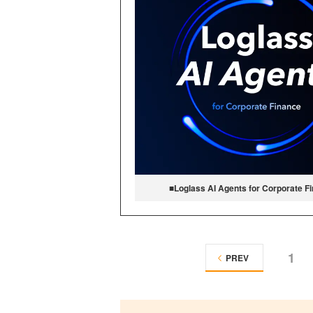
■Loglass AI Agents for Corpora
1
PREV