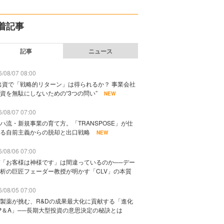
着記事
記事
ニュース
/08/07 08:00
出資で「戦略的リターン」は得られるか？ 事業会社
資を無駄にしないための“3つの問い”
NEW
/08/07 07:00
ハ流・新規事業の育て方。「TRANSPOSE」が仕
る自前主義からの脱却と出口戦略
NEW
/08/06 07:00
「お客様は神様です」は間違っているのか──デー
析の巨匠フェーダー教授が明かす「CLV」の本質
/08/05 07:00
製薬が挑む、R&Dの成果最大化に貢献する「進化
P＆A」──長期大型投資の意思決定の秘訣とは