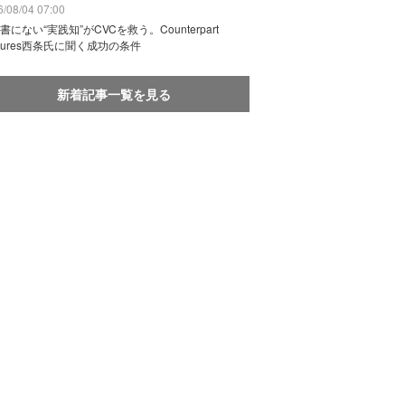
/08/04 07:00
書にない“実践知”がCVCを救う。Counterpart
ntures西条氏に聞く成功の条件
新着記事一覧を見る