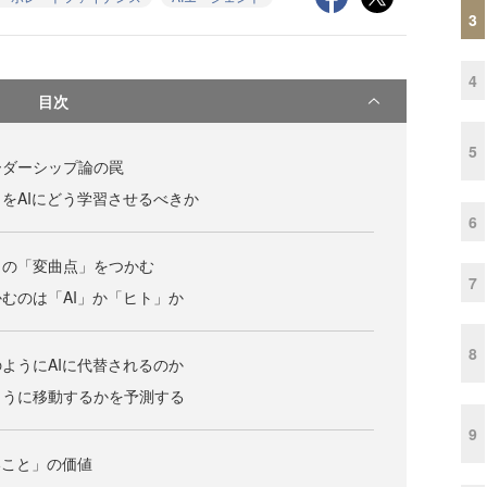
3
4
目次
5
ーダーシップ論の罠
をAIにどう学習させるべきか
6
トの「変曲点」をつかむ
7
むのは「AI」か「ヒト」か
8
ようにAIに代替されるのか
ように移動するかを予測する
9
いこと」の価値