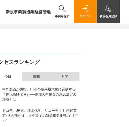
新規事業
製造業
経営管理
事例を探す
ログイン
新規
会員登録
クセスランキング
今日
週間
月間
中外製薬が挑む、R&Dの成果最大化に貢献する
「進化版FP＆A」──長期大型投資の意思決定の
秘訣とは
ドコモ、JR東、積水化学、リコー発！ 社内起業
家4人が明かす、大企業での新規事業挑戦の“リア
ル”