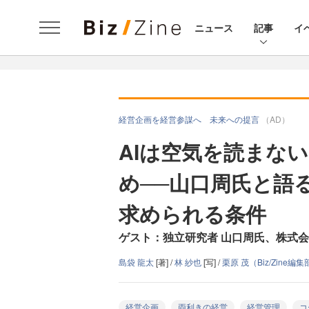
ニュース
記事
イ
経営企画を経営参謀へ 未来への提言
（AD）
AIは空気を読まな
め──山口周氏と語
求められる条件
ゲスト：独立研究者 山口周氏、株式会
島袋 龍太
[著] /
林 紗也
[写] /
栗原 茂（Biz/Zine編
経営企画
両利きの経営
経営管理
コ