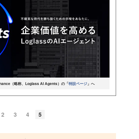
te Finance（略称、Loglass AI Agents）の「
特設ページ
」へ
2
3
4
5