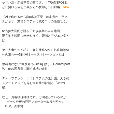
ヤマハ流・新規事業の育て方。「TRANSPOSE」
が仕掛ける自前主義からの脱却と出口戦略
NEW
「AIで作れるからSaaSは不要」は本当か。ラク
スが示す、業務システムに残る“4つの価値”とは
bridge大長氏が語る「新規事業の自走地図」──
現在地を診断し未来を描く、領域とアジェンダと
は
第一人者たちが語る、知財業務AIから戦略領域AI
への進化──知財AIオーケストレーションとは
教科書にない“実践知”がCVCを救う。Counterpart
Ventures西条氏に聞く成功の条件
ディープテック・エコシステムの設計図。大学発
スタートアップを育む大企業の役割と「3つの
壁」
なぜ「お客様は神様です」は間違っているのか
──データ分析の巨匠フェーダー教授が明かす
「CLV」の本質