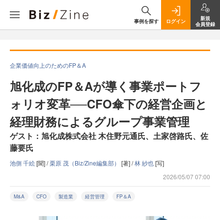
新規
事例を探す
ログイン
会員登録
企業価値向上のためのFP＆A
旭化成のFP＆Aが導く事業ポートフ
ォリオ変革──CFO傘下の経営企画と
経理財務によるグループ事業管理
ゲスト：旭化成株式会社 木住野元通氏、土家啓路氏、佐
藤要氏
池側 千絵
[聞] /
栗原 茂（Biz/Zine編集部）
[著] /
林 紗也
[写]
2026/05/07 07:00
M&A
CFO
製造業
経営管理
FP＆A