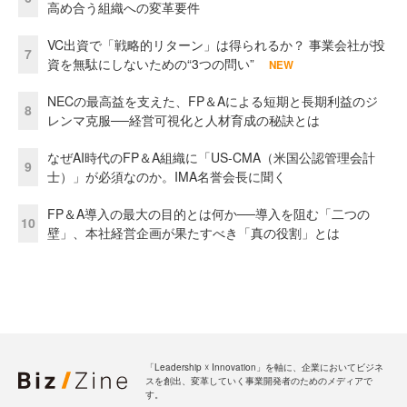
高め合う組織への変革要件
VC出資で「戦略的リターン」は得られるか？ 事業会社が投
7
資を無駄にしないための“3つの問い”
NEW
NECの最高益を支えた、FP＆Aによる短期と長期利益のジ
8
レンマ克服──経営可視化と人材育成の秘訣とは
なぜAI時代のFP＆A組織に「US-CMA（米国公認管理会計
9
士）」が必須なのか。IMA名誉会長に聞く
FP＆A導入の最大の目的とは何か──導入を阻む「二つの
10
壁」、本社経営企画が果たすべき「真の役割」とは
「Leadership ☓ Innovation」を軸に、企業においてビジネ
スを創出、変革していく事業開発者のためのメディアで
す。