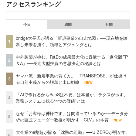
アクセスランキング
今日
週間
月間
bridge大長氏が語る「新規事業の自走地図」──現在地を診
1
断し未来を描く、領域とアジェンダとは
中外製薬が挑む、R&Dの成果最大化に貢献する「進化版FP
2
＆A」──長期大型投資の意思決定の秘訣とは
ヤマハ流・新規事業の育て方。「TRANSPOSE」が仕掛け
3
る自前主義からの脱却と出口戦略
NEW
「AIで作れるからSaaSは不要」は本当か。ラクスが示す、
4
業務システムに残る“4つの価値”とは
なぜ「お客様は神様です」は間違っているのか──データ分
5
析の巨匠フェーダー教授が明かす「CLV」の本質
NEW
大企業の6割超が陥る「沈黙の組織」──U-ZEROが明かす、
6