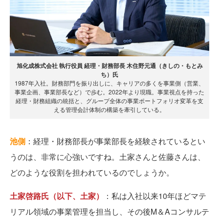
旭化成株式会社 執行役員 経理・財務部長 木住野元通（きしの・もとみ
ち）氏
1987年入社。財務部門を振り出しに、キャリアの多くを事業側（営業、
事業企画、事業部長など）で歩む。2022年より現職。事業視点を持った
経理・財務組織の統括と、グループ全体の事業ポートフォリオ変革を支
える管理会計体制の構築を牽引している。
池側
：経理・財務部長が事業部長を経験されているとい
うのは、非常に心強いですね。土家さんと佐藤さんは、
どのような役割を担われているのでしょうか。
土家啓路氏（以下、土家）
：私は入社以来10年ほどマテ
リアル領域の事業管理を担当し、その後M＆Aコンサルテ