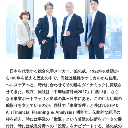
日本を代表する総合化学メーカー、旭化成。1922年の創業か
ら100年を超える歴史の中で、同社は繊維やケミカルから住宅、
ヘルスケアへと、時代に合わせてその姿をダイナミックに変貌さ
せてきた。現在、同社は「中期経営計画2027」に基づき、さら
なる事業ポートフォリオ変革の真っ只中にある。この巨大組織の
舵取りを支えているのが、同社で「事業管理」と呼ばれるFP＆
A（Financial Planning ＆ Analysis）機能だ。伝統的な経理の
枠を超え、時には事業の「撤退」という苦渋の決断をデータで裏
付け、時には成長分野への「投資」をナビゲートする。旭化成の