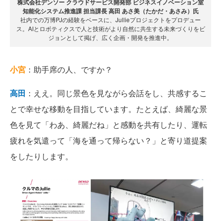
株式会社デンソー クラウドサービス開発部 ビジネスイノベーション室
知能化システム推進課 担当課長 高田 あさ美（たかだ・あさみ）氏
社内での万博PJの経験をベースに、Jullieプロジェクトをプロデュー
ス。AIとロボティクスで人と技術がより自然に共生する未来づくりをビ
ジョンとして掲げ、広く企画・開発を推進中。
小宮
：助手席の人、ですか？
高田
：ええ。同じ景色を見ながら会話をし、共感するこ
とで幸せな移動を目指しています。たとえば、綺麗な景
色を見て「わあ、綺麗だね」と感動を共有したり、運転
疲れを気遣って「海を通って帰らない？」と寄り道提案
をしたりします。