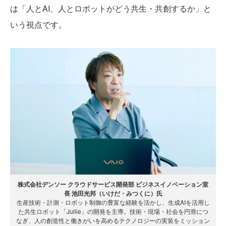
は「人とAI、人とロボットがどう共生・共創するか」と
いう視点です。
株式会社デンソー クラウドサービス開発部 ビジネスイノベーション室
長 池田光邦（いけだ・みつくに）氏
生産技術・計測・ロボット制御の豊富な経験を活かし、生成AIを活用し
た共生ロボット「Jullie」の開発を主導。技術・現場・社会を円滑につ
なぎ、人の創造性と働きがいを高めるテクノロジーの実装をミッション