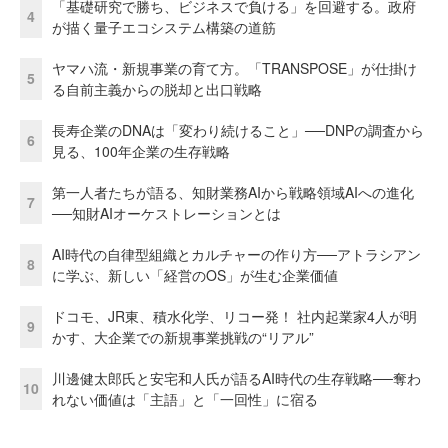
「基礎研究で勝ち、ビジネスで負ける」を回避する。政府
4
が描く量子エコシステム構築の道筋
ヤマハ流・新規事業の育て方。「TRANSPOSE」が仕掛け
5
る自前主義からの脱却と出口戦略
長寿企業のDNAは「変わり続けること」──DNPの調査から
6
見る、100年企業の生存戦略
第一人者たちが語る、知財業務AIから戦略領域AIへの進化
7
──知財AIオーケストレーションとは
AI時代の自律型組織とカルチャーの作り方──アトラシアン
8
に学ぶ、新しい「経営のOS」が生む企業価値
ドコモ、JR東、積水化学、リコー発！ 社内起業家4人が明
9
かす、大企業での新規事業挑戦の“リアル”
川邊健太郎氏と安宅和人氏が語るAI時代の生存戦略──奪わ
10
れない価値は「主語」と「一回性」に宿る