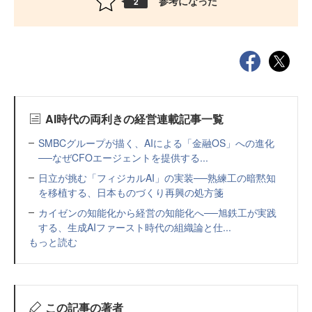
参考になった
2
AI時代の両利きの経営連載記事一覧
SMBCグループが描く、AIによる「金融OS」への進化
──なぜCFOエージェントを提供する...
日立が挑む「フィジカルAI」の実装──熟練工の暗黙知
を移植する、日本ものづくり再興の処方箋
カイゼンの知能化から経営の知能化へ──旭鉄工が実践
する、生成AIファースト時代の組織論と仕...
もっと読む
この記事の著者