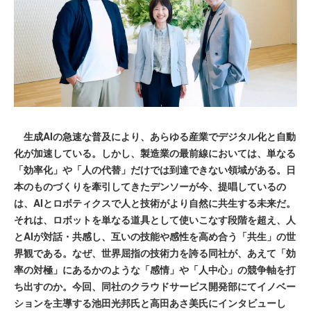
生成AIの急速な普及により、あらゆる産業でデジタル化と自動
化が加速している。しかし、製造業の最前線においては、単なる
「効率化」や「人の代替」だけでは到達できない領域がある。日
本のものづくりを牽引してきたデンソーが今、提唱しているの
は、AIとロボティクスで人と技術がより自然に共生する未来だ。
それは、ロボットを単なる道具として使いこなす段階を超え、人
とAIが対話・共感し、互いの技能や感性を高め合う「共生」の世
界観である。なぜ、世界屈指の技術力を誇る同社が、あえて「効
率の対極」にあるかのような「感情」や「人中心」の競争軸を打
ち出すのか。今回、同社のクラウドサービス開発部にてイノベー
ションを主導する池田光邦氏と高田あさ美氏にインタビューし