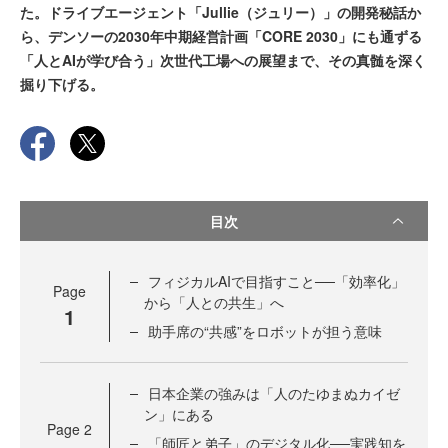
た。ドライブエージェント「Jullie（ジュリー）」の開発秘話か
ら、デンソーの2030年中期経営計画「CORE 2030」にも通ずる
「人とAIが学び合う」次世代工場への展望まで、その真髄を深く
掘り下げる。
目次
フィジカルAIで目指すこと──「効率化」
Page
から「人との共生」へ
1
助手席の“共感”をロボットが担う意味
日本企業の強みは「人のたゆまぬカイゼ
ン」にある
Page
2
「師匠と弟子」のデジタル化──実践知を