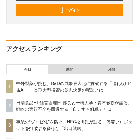
ログイン
アクセスランキング
今日
週間
月間
中外製薬が挑む、R&Dの成果最大化に貢献する「進化版FP
1
＆A」──長期大型投資の意思決定の秘訣とは
日清食品HD経営管理部 部長と一橋大学・青木教授が語る、
2
戦略の実行不全を回避する「自走する組織」とは
事業の“ゾンビ化”を防ぐ。NEC松田氏が語る、停滞プロジェ
3
クトを打破する多様な「出口戦略」