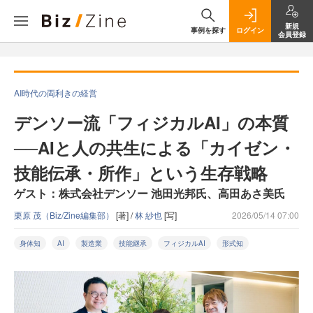
新規
事例を探す
ログイン
会員登録
AI時代の両利きの経営
デンソー流「フィジカルAI」の本質
──AIと人の共生による「カイゼン・
技能伝承・所作」という生存戦略
ゲスト：株式会社デンソー 池田光邦氏、高田あさ美氏
栗原 茂（Biz/Zine編集部）
[著] /
林 紗也
[写]
2026/05/14 07:00
身体知
AI
製造業
技能継承
フィジカルAI
形式知