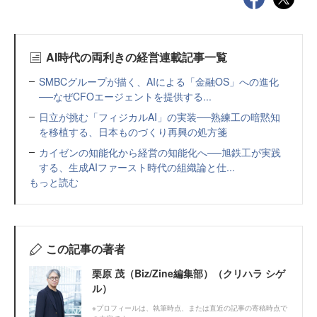
AI時代の両利きの経営連載記事一覧
SMBCグループが描く、AIによる「金融OS」への進化
──なぜCFOエージェントを提供する...
日立が挑む「フィジカルAI」の実装──熟練工の暗黙知
を移植する、日本ものづくり再興の処方箋
カイゼンの知能化から経営の知能化へ──旭鉄工が実践
する、生成AIファースト時代の組織論と仕...
もっと読む
この記事の著者
栗原 茂（Biz/Zine編集部）（クリハラ シゲ
ル）
※プロフィールは、執筆時点、または直近の記事の寄稿時点で