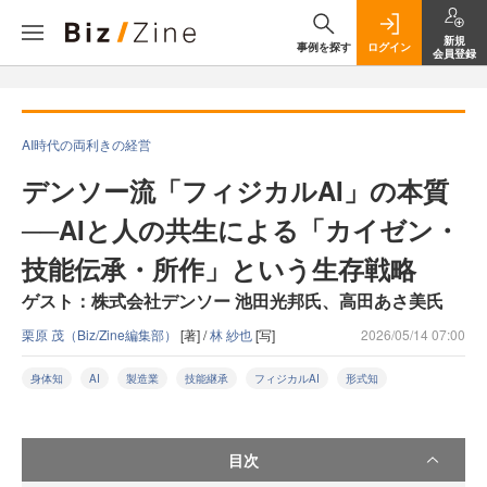
新規
事例を探す
ログイン
会員登録
AI時代の両利きの経営
デンソー流「フィジカルAI」の本質
──AIと人の共生による「カイゼン・
技能伝承・所作」という生存戦略
ゲスト：株式会社デンソー 池田光邦氏、高田あさ美氏
栗原 茂（Biz/Zine編集部）
[著] /
林 紗也
[写]
2026/05/14 07:00
身体知
AI
製造業
技能継承
フィジカルAI
形式知
目次