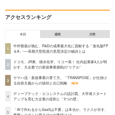
アクセスランキング
今日
週間
月間
中外製薬が挑む、R&Dの成果最大化に貢献する「進化版FP
1
＆A」──長期大型投資の意思決定の秘訣とは
ドコモ、JR東、積水化学、リコー発！ 社内起業家4人が明
2
かす、大企業での新規事業挑戦の“リアル”
ヤマハ流・新規事業の育て方。「TRANSPOSE」が仕掛け
3
る自前主義からの脱却と出口戦略
NEW
ディープテック・エコシステムの設計図。大学発スタート
4
アップを育む大企業の役割と「3つの壁」
「AIで作れるからSaaSは不要」は本当か。ラクスが示す、
5
業務システムに残る“4つの価値”とは