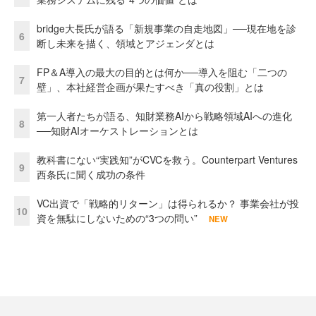
bridge大長氏が語る「新規事業の自走地図」──現在地を診
6
断し未来を描く、領域とアジェンダとは
FP＆A導入の最大の目的とは何か──導入を阻む「二つの
7
壁」、本社経営企画が果たすべき「真の役割」とは
第一人者たちが語る、知財業務AIから戦略領域AIへの進化
8
──知財AIオーケストレーションとは
教科書にない“実践知”がCVCを救う。Counterpart Ventures
9
西条氏に聞く成功の条件
VC出資で「戦略的リターン」は得られるか？ 事業会社が投
10
資を無駄にしないための“3つの問い”
NEW