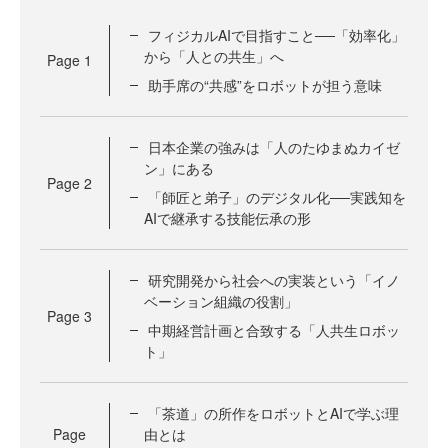
フィジカルAIで目指すこと──「効率化」
から「人との共生」へ
Page
1
助手席の“共感”をロボットが担う意味
日本企業の強みは「人のたゆまぬカイゼ
ン」にある
Page
2
「師匠と弟子」のデジタル化──実践知を
AIで継承する技能伝承の形
研究開発から社会への実装という「イノ
ベーション組織の役割」
Page
3
中期経営計画と合致する「人共生ロボッ
ト」
「茶道」の所作をロボットとAIで学ぶ理
Page
由とは