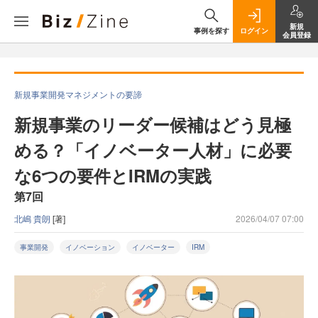
新規
事例を探す
ログイン
会員登録
新規事業開発マネジメントの要諦
新規事業のリーダー候補はどう見極
める？「イノベーター人材」に必要
な6つの要件とIRMの実践
第7回
北嶋 貴朗
[著]
2026/04/07 07:00
事業開発
イノベーション
イノベーター
IRM