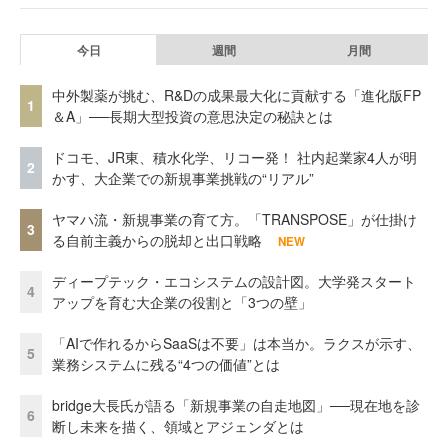
今日
週間
月間
中外製薬が挑む、R&Dの成果最大化に貢献する「進化版FP
1
＆A」──長期大型投資の意思決定の秘訣とは
ドコモ、JR東、積水化学、リコー発！ 社内起業家4人が明
2
かす、大企業での新規事業挑戦の“リアル”
ヤマハ流・新規事業の育て方。「TRANSPOSE」が仕掛け
3
る自前主義からの脱却と出口戦略
NEW
ディープテック・エコシステムの設計図。大学発スタート
4
アップを育む大企業の役割と「3つの壁」
「AIで作れるからSaaSは不要」は本当か。ラクスが示す、
5
業務システムに残る“4つの価値”とは
bridge大長氏が語る「新規事業の自走地図」──現在地を診
6
断し未来を描く、領域とアジェンダとは