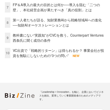
FP＆A導入の最大の目的とは何か──導入を阻む「二つの
7
壁」、本社経営企画が果たすべき「真の役割」とは
第一人者たちが語る、知財業務AIから戦略領域AIへの進化
8
──知財AIオーケストレーションとは
教科書にない“実践知”がCVCを救う。Counterpart Ventures
9
西条氏に聞く成功の条件
VC出資で「戦略的リターン」は得られるか？ 事業会社が投
10
資を無駄にしないための“3つの問い”
NEW
「Leadership ☓ Innovation」を軸に、企業においてビジネ
スを創出、変革していく事業開発者のためのメディアで
す。