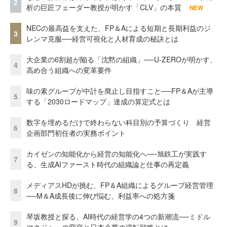
2
析の巨匠フェーダー教授が明かす「CLV」の本質
NEW
NECの最高益を支えた、FP＆Aによる短期と長期利益のジ
3
レンマ克服──経営可視化と人材育成の秘訣とは
大企業の6割超が陥る「沈黙の組織」──U-ZEROが明かす、
4
高め合う組織への変革要件
味の素グループが中計を廃止し目指すこと──FP＆Aが主導
5
する「2030ロードマップ」達成の算定式とは
数字を埋めるだけで終わらない科目別の予算づくり 経営
6
企画部門初任者の実務ポイント
カイゼンの知能化から経営の知能化へ──旭鉄工が実践す
7
る、生成AIファースト時代の組織論と仕事の再定義
メディアスHDが挑む、FP＆A組織によるグループ経営管理
8
──M＆A成長後に伸び悩む、利益率への処方箋
琴坂教授と探る、AI時代の経営学の4つの新潮流──ミドル
9