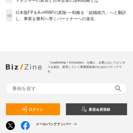
マネジャーの変容と日本企業の逆転戦略とは
日本版FP＆A×HRBPの真髄──戦略を「組織能力」へと翻訳
10
し、事業を勝利へ導くパートナーへの進化
「Leadership ☓ Innovation」を軸に、企業においてビジネ
スを創出、変革していく事業開発者のためのメディアで
す。
ログイン
新規会員登録
メールバックナンバー