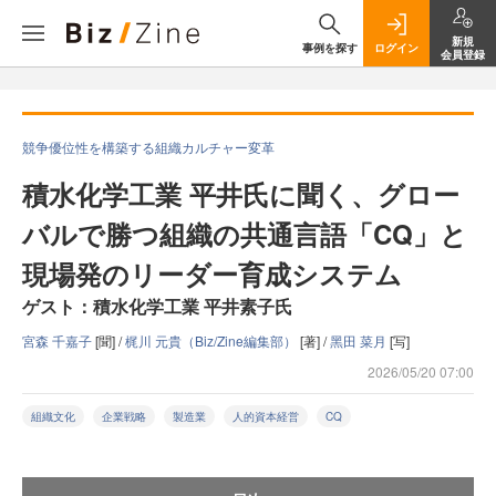
新規
事例を探す
ログイン
会員登録
競争優位性を構築する組織カルチャー変革
積水化学工業 平井氏に聞く、グロー
バルで勝つ組織の共通言語「CQ」と
現場発のリーダー育成システム
ゲスト：積水化学工業 平井素子氏
宮森 千嘉子
[聞] /
梶川 元貴（Biz/Zine編集部）
[著] /
黑田 菜月
[写]
2026/05/20 07:00
組織文化
企業戦略
製造業
人的資本経営
CQ