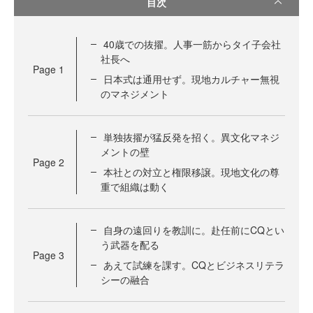
目次
40歳での抜擢。人事一筋からタイ子会社
社長へ
Page
1
日本式は通用せず。現地カルチャー無視
のマネジメント
単独抜擢が猛反発を招く。異文化マネジ
メントの壁
Page
2
本社との対立と権限移譲。現地文化の尊
重で組織は動く
自身の遠回りを教訓に。赴任前にCQとい
う武器を配る
Page
3
あえて試練を課す。CQとビジネスリテラ
シーの融合