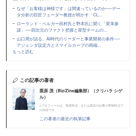
なぜ「お客様は神様です」は間違っているのか──デー
タ分析の巨匠フェーダー教授が明かす「CL...
ローランド・ベルガー田村氏と野本氏に聞く「変革参
謀」──四次元のファクト把握と星型チームの...
山口周が語る、AI時代のリーダーと事業開発の条件──
アジェンダ設定力とスマイルカーブの両端...
もっと読む
この記事の著者
栗原 茂（Biz/Zine編集部）（クリハラ シゲ
ル）
※プロフィールは、執筆時点、または直近の記事の寄稿時点で
の内容です
この著者の最近の執筆記事