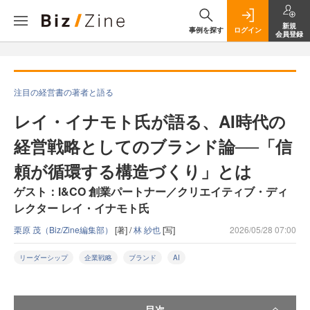
新規
事例を探す
ログイン
会員登録
注目の経営書の著者と語る
レイ・イナモト氏が語る、AI時代の
経営戦略としてのブランド論──「信
頼が循環する構造づくり」とは
ゲスト：I&CO 創業パートナー／クリエイティブ・ディ
レクター レイ・イナモト氏
栗原 茂（Biz/Zine編集部）
[著] /
林 紗也
[写]
2026/05/28 07:00
リーダーシップ
企業戦略
ブランド
AI
目次