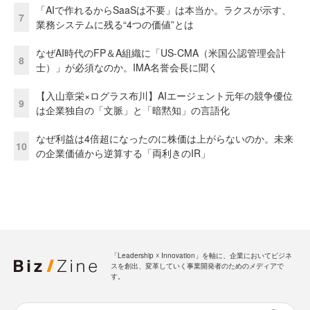
「AIで作れるからSaaSは不要」は本当か。ラクスが示す、
7
業務システムに残る“4つの価値”とは
なぜAI時代のFP＆A組織に「US-CMA（米国公認管理会計
8
士）」が必須なのか。IMA名誉会長に聞く
【入山章栄×ログラス布川】AIエージェント元年の競争優位
9
は企業独自の「文脈」と「暗黙知」の言語化
なぜ利益は4倍超になったのに株価は上がらないのか。未来
10
の企業価値から逆算する「両利きのIR」
「Leadership ☓ Innovation」を軸に、企業においてビジネ
スを創出、変革していく事業開発者のためのメディアで
す。