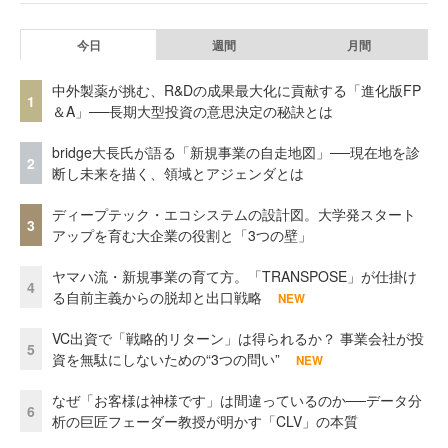
今日
週間
月間
中外製薬が挑む、R&Dの成果最大化に貢献する「進化版FP
1
＆A」──長期大型投資の意思決定の秘訣とは
bridge大長氏が語る「新規事業の自走地図」──現在地を診
2
断し未来を描く、領域とアジェンダとは
ディープテック・エコシステムの設計図。大学発スタート
3
アップを育む大企業の役割と「3つの壁」
ヤマハ流・新規事業の育て方。「TRANSPOSE」が仕掛け
4
る自前主義からの脱却と出口戦略
NEW
VC出資で「戦略的リターン」は得られるか？ 事業会社が投
5
資を無駄にしないための“3つの問い”
NEW
なぜ「お客様は神様です」は間違っているのか──データ分
6
析の巨匠フェーダー教授が明かす「CLV」の本質