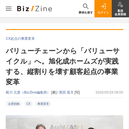
新規
事例を探す
ログイン
会員登録
CX起点の事業変革
バリューチェーンから「バリューサ
イクル」へ。旭化成ホームズが実践
する、縦割りを壊す顧客起点の事業
変革
梶川 元貴（Biz/Zine編集部）
[著] /
黑田 菜月
[写]
2026/05/28 08:00
企業戦略
CX
事業変革