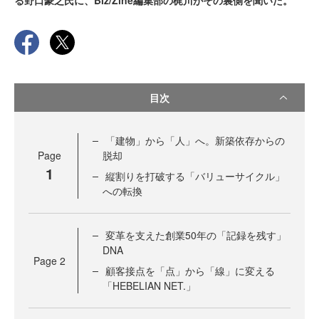
る野口豪之氏に、Biz/Zine編集部の梶川がその裏側を聞いた。
目次
「建物」から「人」へ。新築依存からの
Page
脱却
1
縦割りを打破する「バリューサイクル」
への転換
変革を支えた創業50年の「記録を残す」
DNA
Page
2
顧客接点を「点」から「線」に変える
「HEBELIAN NET.」