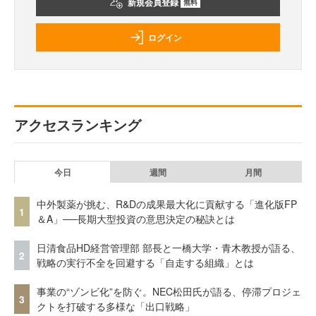
新規会員登録
無料
ログイン
アクセスランキング
今日
週間
月間
中外製薬が挑む、R&Dの成果最大化に貢献する「進化版FP
1
＆A」──長期大型投資の意思決定の秘訣とは
日清食品HD経営管理部 部長と一橋大学・青木教授が語る、
2
戦略の実行不全を回避する「自走する組織」とは
事業の“ゾンビ化”を防ぐ。NEC松田氏が語る、停滞プロジェ
3
クトを打破する多様な「出口戦略」