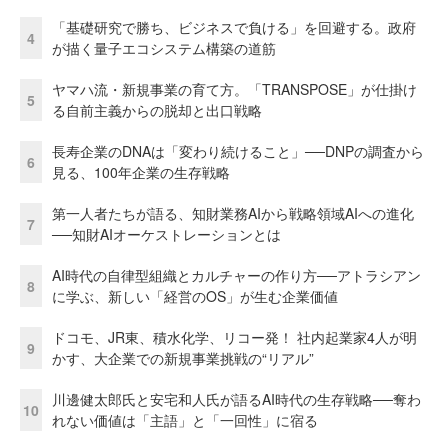
「基礎研究で勝ち、ビジネスで負ける」を回避する。政府
4
が描く量子エコシステム構築の道筋
ヤマハ流・新規事業の育て方。「TRANSPOSE」が仕掛け
5
る自前主義からの脱却と出口戦略
長寿企業のDNAは「変わり続けること」──DNPの調査から
6
見る、100年企業の生存戦略
第一人者たちが語る、知財業務AIから戦略領域AIへの進化
7
──知財AIオーケストレーションとは
AI時代の自律型組織とカルチャーの作り方──アトラシアン
8
に学ぶ、新しい「経営のOS」が生む企業価値
ドコモ、JR東、積水化学、リコー発！ 社内起業家4人が明
9
かす、大企業での新規事業挑戦の“リアル”
川邊健太郎氏と安宅和人氏が語るAI時代の生存戦略──奪わ
10
れない価値は「主語」と「一回性」に宿る