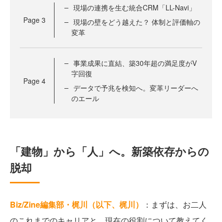
現場の連携を生む統合CRM「LL-Navi」
Page
3
現場の壁をどう越えた？ 体制と評価軸の
変革
事業成果に直結、築30年超の満足度がV
字回復
Page
4
データで予兆を検知へ。変革リーダーへ
のエール
「建物」から「人」へ。新築依存からの
脱却
Biz/Zine編集部・梶川（以下、梶川）
：まずは、お二人
のこれまでのキャリアと、現在の役割について教えてく