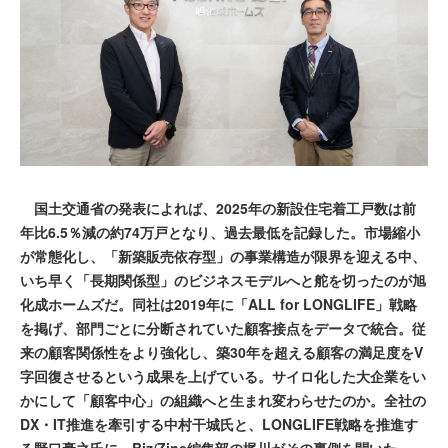
国土交通省の発表によれば、2025年の新設住宅着工戸数は前
年比6.5％減の約74万戸となり、過去最低を記録した。市場縮小
が常態化し、「新築販売依存型」の事業構造が限界を迎える中、
いち早く「長期関係型」のビジネスモデルへと舵を切ったのが旭
化成ホームズだ。同社は2019年に「ALL for LONGLIFE」戦略
を掲げ、部門ごとに分断されていた顧客接点をデータで統合。従
来の顧客関係性をより強化し、築30年を超える顧客の満足度をV
字回復させるという成果を上げている。サイロ化した大企業をい
かにして「顧客中心」の組織へと生まれ変わらせたのか。全社の
DX・IT推進を牽引する中村干城氏と、LONGLIFE戦略を推進す