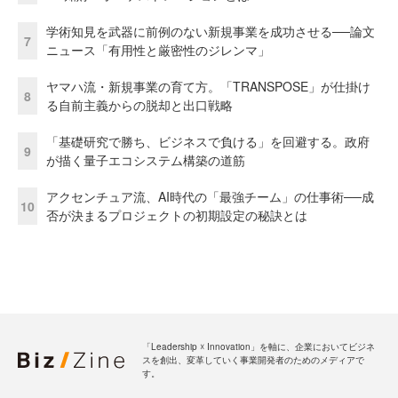
学術知見を武器に前例のない新規事業を成功させる──論文
7
ニュース「有用性と厳密性のジレンマ」
ヤマハ流・新規事業の育て方。「TRANSPOSE」が仕掛け
8
る自前主義からの脱却と出口戦略
「基礎研究で勝ち、ビジネスで負ける」を回避する。政府
9
が描く量子エコシステム構築の道筋
アクセンチュア流、AI時代の「最強チーム」の仕事術──成
10
否が決まるプロジェクトの初期設定の秘訣とは
「Leadership ☓ Innovation」を軸に、企業においてビジネ
スを創出、変革していく事業開発者のためのメディアで
す。