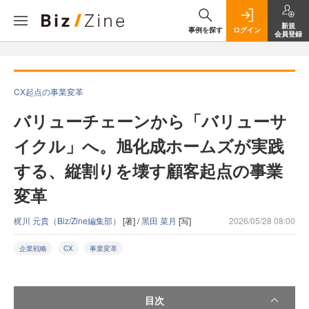
新規
事例を探す
ログイン
会員登録
CX起点の事業変革
バリューチェーンから「バリューサ
イクル」へ。旭化成ホームズが実践
する、縦割りを壊す顧客起点の事業
変革
梶川 元貴（Biz/Zine編集部）
[著] /
黑田 菜月
[写]
2026/05/28 08:00
企業戦略
CX
事業変革
目次