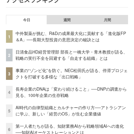
今日
週間
月間
中外製薬が挑む、R&Dの成果最大化に貢献する「進化版FP
1
＆A」──長期大型投資の意思決定の秘訣とは
日清食品HD経営管理部 部長と一橋大学・青木教授が語る、
2
戦略の実行不全を回避する「自走する組織」とは
事業の“ゾンビ化”を防ぐ。NEC松田氏が語る、停滞プロジェ
3
クトを打破する多様な「出口戦略」
長寿企業のDNAは「変わり続けること」──DNPの調査から
4
見る、100年企業の生存戦略
AI時代の自律型組織とカルチャーの作り方──アトラシアン
5
に学ぶ、新しい「経営のOS」が生む企業価値
第一人者たちが語る、知財業務AIから戦略領域AIへの進化
6
──知財AIオーケストレーションとは