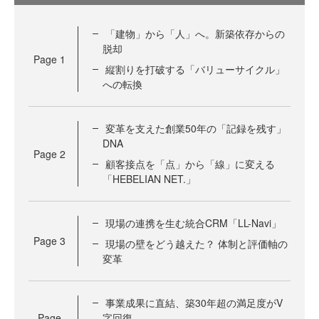
「建物」から「人」へ。新築依存からの
脱却
Page
1
縦割りを打破する「バリューサイクル」
への転換
変革を支えた創業50年の「記録を残す」
DNA
Page
2
顧客接点を「点」から「線」に変える
「HEBELIAN NET.」
現場の連携を生む統合CRM「LL-Navi」
Page
3
現場の壁をどう越えた？ 体制と評価軸の
変革
事業成果に直結、築30年超の満足度がV
Page
字回復