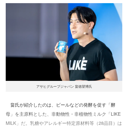
アサヒグループジャパン 畠徳望博氏
畠氏が紹介したのは、ビールなどの発酵を促す「酵
母」を主原料とした、非動物性・非植物性ミルク「LIKE
MILK」だ。乳糖やアレルギー特定原材料等（28品目）は