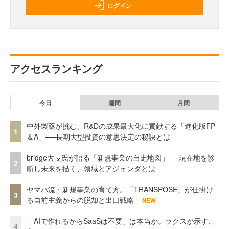
ログイン
アクセスランキング
今日
週間
月間
中外製薬が挑む、R&Dの成果最大化に貢献する「進化版FP
1
＆A」──長期大型投資の意思決定の秘訣とは
bridge大長氏が語る「新規事業の自走地図」──現在地を診
2
断し未来を描く、領域とアジェンダとは
ヤマハ流・新規事業の育て方。「TRANSPOSE」が仕掛け
3
る自前主義からの脱却と出口戦略
NEW
「AIで作れるからSaaSは不要」は本当か。ラクスが示す、
4