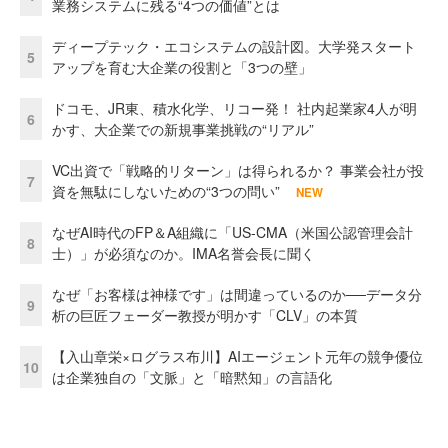
業務システムに残る“4つの価値”とは
ディープテック・エコシステムの設計図。大学発スタート
5
アップを育む大企業の役割と「3つの壁」
ドコモ、JR東、積水化学、リコー発！ 社内起業家4人が明
6
かす、大企業での新規事業挑戦の“リアル”
VC出資で「戦略的リターン」は得られるか？ 事業会社が投
7
資を無駄にしないための“3つの問い”
NEW
なぜAI時代のFP＆A組織に「US-CMA（米国公認管理会計
8
士）」が必須なのか。IMA名誉会長に聞く
なぜ「お客様は神様です」は間違っているのか──データ分
9
析の巨匠フェーダー教授が明かす「CLV」の本質
【入山章栄×ログラス布川】AIエージェント元年の競争優位
10
は企業独自の「文脈」と「暗黙知」の言語化