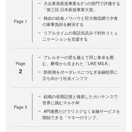
大企業発新規事業を2つの部門で評価する
「第三回 日本新規事業大賞」
独自の給食ノウハウと巨大物流網で夕食
Page
1
の家事負担を解決する
リアルタイムの発話先読みで対外コミュ
ニケーションを支援する
アレルギーの壁を越えて同じ食卓を囲
Page
む、酵母から生まれた「LIKE MILK」
2
防衛側をボーダレスにつなぎ金融犯罪に
立ち向かう社会インフラ
組織の長期記憶と徹底したガバナンスで
世界に挑むマルチAI
Page
3
API連携だけでリスクなく金融サービスを
開始できる「マネーのランプ」