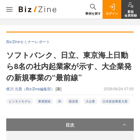
新規
事例を探す
ログイン
会員登録
Biz/Zineセミナーレポート
ソフトバンク、日立、東京海上日動
ら8名の社内起業家が示す、大企業発
の新規事業の“最前線”
梶川 元貴（Biz/Zine編集部）
[著]
2026/06/24 07:00
ビジネスモデル
事業開発
AI
製造業
大企業
日本新規事業大賞
目次