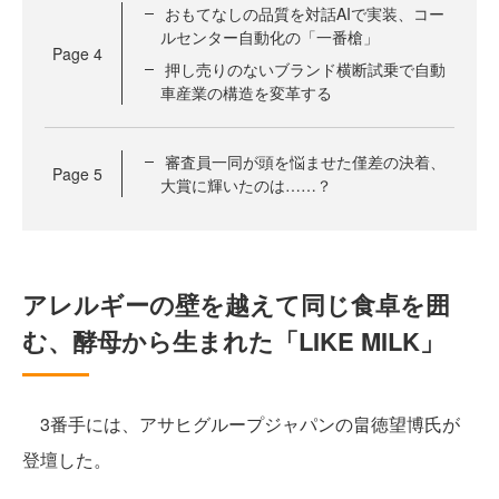
おもてなしの品質を対話AIで実装、コー
ルセンター自動化の「一番槍」
Page
4
押し売りのないブランド横断試乗で自動
車産業の構造を変革する
審査員一同が頭を悩ませた僅差の決着、
Page
5
大賞に輝いたのは……？
アレルギーの壁を越えて同じ食卓を囲
む、酵母から生まれた「LIKE MILK」
3番手には、アサヒグループジャパンの畠徳望博氏が
登壇した。