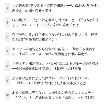
大企業の6割超が陥る「沈黙の組織」──U-ZEROが明かす、
4
高め合う組織への変革要件
味の素グループが中計を廃止し目指すこと──FP＆Aが主導
5
する「2030ロードマップ」達成の算定式とは
数字を埋めるだけで終わらない科目別の予算づくり 経営
6
企画部門初任者の実務ポイント
カイゼンの知能化から経営の知能化へ──旭鉄工が実践す
7
る、生成AIファースト時代の組織論と仕事の再定義
メディアスHDが挑む、FP＆A組織によるグループ経営管理
8
──M＆A成長後に伸び悩む、利益率への処方箋
投資家の提言による丸井グループの「日本版FP＆A」
9
──PBR3～4倍目標達成に向けた人的資本投資とは
あえて保険は売らない。大同生命の経営者コミュニティ
10
「どうだい？」急成長の裏にある「恩返し」と生存戦略