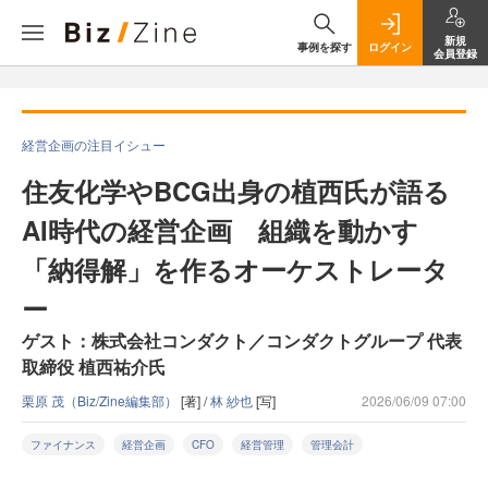
新規
事例を探す
ログイン
会員登録
経営企画の注目イシュー
住友化学やBCG出身の植西氏が語る
AI時代の経営企画 組織を動かす
「納得解」を作るオーケストレータ
ー
ゲスト：株式会社コンダクト／コンダクトグループ 代表
取締役 植西祐介氏
栗原 茂（Biz/Zine編集部）
[著] /
林 紗也
[写]
2026/06/09 07:00
ファイナンス
経営企画
CFO
経営管理
管理会計