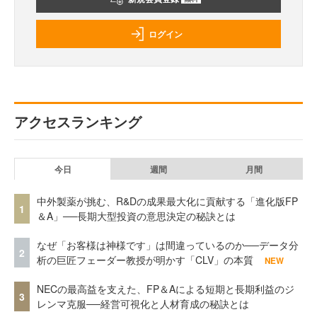
ログイン
アクセスランキング
今日
週間
月間
中外製薬が挑む、R&Dの成果最大化に貢献する「進化版FP
1
＆A」──長期大型投資の意思決定の秘訣とは
なぜ「お客様は神様です」は間違っているのか──データ分
2
析の巨匠フェーダー教授が明かす「CLV」の本質
NEW
NECの最高益を支えた、FP＆Aによる短期と長期利益のジ
3
レンマ克服──経営可視化と人材育成の秘訣とは