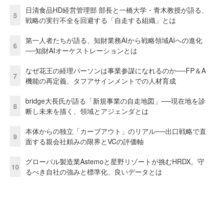
日清食品HD経営管理部 部長と一橋大学・青木教授が語る、
5
戦略の実行不全を回避する「自走する組織」とは
第一人者たちが語る、知財業務AIから戦略領域AIへの進化
6
──知財AIオーケストレーションとは
なぜ花王の経理パーソンは事業参謀になれるのか──FP＆A
7
機能の再定義、タフアサインメントでの人材育成
bridge大長氏が語る「新規事業の自走地図」──現在地を診
8
断し未来を描く、領域とアジェンダとは
本体からの独立「カーブアウト」のリアル──出口戦略で直
9
面する親会社頼みの限界とVCの評価軸
グローバル製造業Astemoと星野リゾートが挑むHRDX。守
10
るべき自社の強みと標準化、良いデータとは