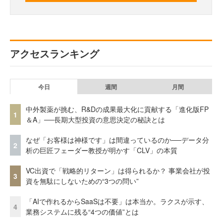
アクセスランキング
今日
週間
月間
中外製薬が挑む、R&Dの成果最大化に貢献する「進化版FP
1
＆A」──長期大型投資の意思決定の秘訣とは
なぜ「お客様は神様です」は間違っているのか──データ分
2
析の巨匠フェーダー教授が明かす「CLV」の本質
VC出資で「戦略的リターン」は得られるか？ 事業会社が投
3
資を無駄にしないための“3つの問い”
「AIで作れるからSaaSは不要」は本当か。ラクスが示す、
4
業務システムに残る“4つの価値”とは