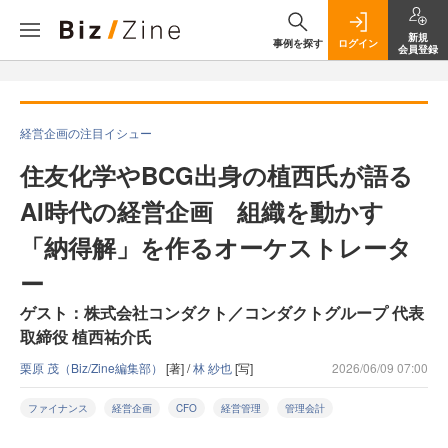
新規
事例を探す
ログイン
会員登録
経営企画の注目イシュー
住友化学やBCG出身の植西氏が語る
AI時代の経営企画 組織を動かす
「納得解」を作るオーケストレータ
ー
ゲスト：株式会社コンダクト／コンダクトグループ 代表
取締役 植西祐介氏
栗原 茂（Biz/Zine編集部）
[著] /
林 紗也
[写]
2026/06/09 07:00
ファイナンス
経営企画
CFO
経営管理
管理会計