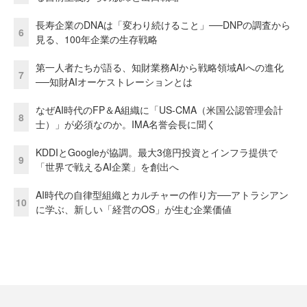
長寿企業のDNAは「変わり続けること」──DNPの調査から
6
見る、100年企業の生存戦略
第一人者たちが語る、知財業務AIから戦略領域AIへの進化
7
──知財AIオーケストレーションとは
なぜAI時代のFP＆A組織に「US-CMA（米国公認管理会計
8
士）」が必須なのか。IMA名誉会長に聞く
KDDIとGoogleが協調。最大3億円投資とインフラ提供で
9
「世界で戦えるAI企業」を創出へ
AI時代の自律型組織とカルチャーの作り方──アトラシアン
10
に学ぶ、新しい「経営のOS」が生む企業価値