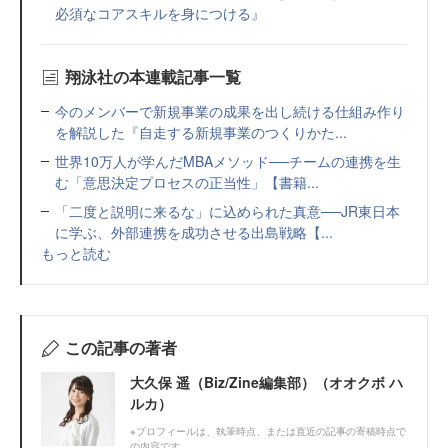
必須なコアスキルを身につける』
翔泳社の本連載記事一覧
今のメンバーで新規事業の成果を出し続ける仕組み作り
を解説した『自走する新規事業のつくりかた...
世界10万人が学んだMBAメソッド──チームの連携を生
む「意思決定プロセスの正当性」【書籍...
「二度と説明に来るな」に込められた真意──JR東日本
に学ぶ、外部連携を成功させる出島戦略【...
もっと読む
この記事の著者
大久保 遥（Biz/Zine編集部）（オオクボ ハ
ルカ）
※プロフィールは、執筆時点、または直近の記事の寄稿時点で
の内容です