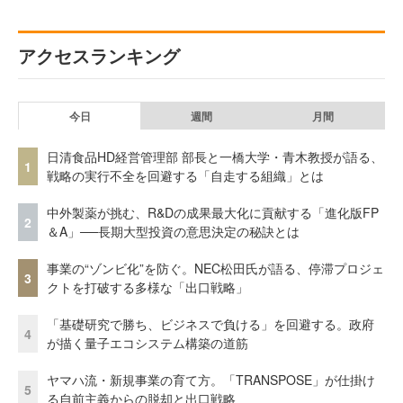
アクセスランキング
今日
週間
月間
日清食品HD経営管理部 部長と一橋大学・青木教授が語る、
1
戦略の実行不全を回避する「自走する組織」とは
中外製薬が挑む、R&Dの成果最大化に貢献する「進化版FP
2
＆A」──長期大型投資の意思決定の秘訣とは
事業の“ゾンビ化”を防ぐ。NEC松田氏が語る、停滞プロジェ
3
クトを打破する多様な「出口戦略」
「基礎研究で勝ち、ビジネスで負ける」を回避する。政府
4
が描く量子エコシステム構築の道筋
ヤマハ流・新規事業の育て方。「TRANSPOSE」が仕掛け
5
る自前主義からの脱却と出口戦略