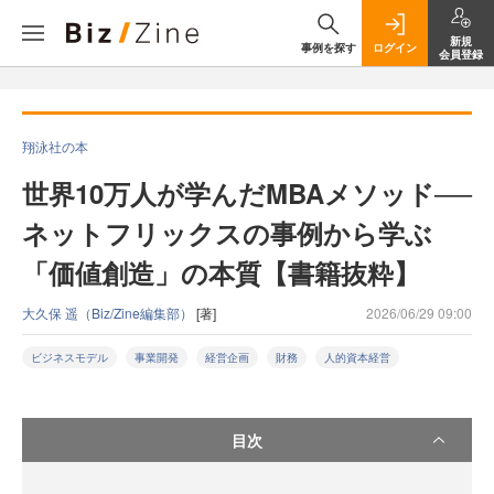
新規
事例を探す
ログイン
会員登録
翔泳社の本
世界10万人が学んだMBAメソッド──
ネットフリックスの事例から学ぶ
「価値創造」の本質【書籍抜粋】
大久保 遥（Biz/Zine編集部）
[著]
2026/06/29 09:00
ビジネスモデル
事業開発
経営企画
財務
人的資本経営
目次