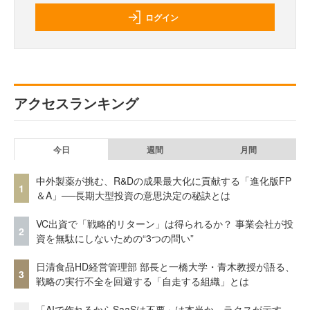
ログイン
アクセスランキング
今日
週間
月間
中外製薬が挑む、R&Dの成果最大化に貢献する「進化版FP
1
＆A」──長期大型投資の意思決定の秘訣とは
VC出資で「戦略的リターン」は得られるか？ 事業会社が投
2
資を無駄にしないための“3つの問い”
日清食品HD経営管理部 部長と一橋大学・青木教授が語る、
3
戦略の実行不全を回避する「自走する組織」とは
「AIで作れるからSaaSは不要」は本当か。ラクスが示す、