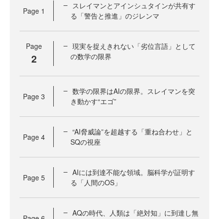
スレイマンとアインシュタインが共有す
Page
1
る「警告と推進」のジレンマ
Page
現実を捉えきれない「劣位言語」として
2
の数学の限界
数学の限界はAIの限界。スレイマンを突
Page
3
き動かす“エゴ”
“AI脅威論”を超越する「重ね合わせ」と
Page
4
SQの視座
AIには到達不能な領域。脳科学が証明す
Page
5
る「人間のOS」
AQの時代、人類は「絶対知」に到達し無
Page
6