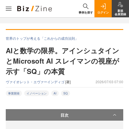
新規
事例を探す
ログイン
会員登録
世界のトップが考える「これからの成功法則」
AIと数学の限界。アインシュタイン
とMicrosoft AI スレイマンの視座が
示す「SQ」の本質
ヴァイオレット・エヴァーインディゴ
[著]
2026/07/03 07:00
事業開発
イノベーション
AI
SQ
目次