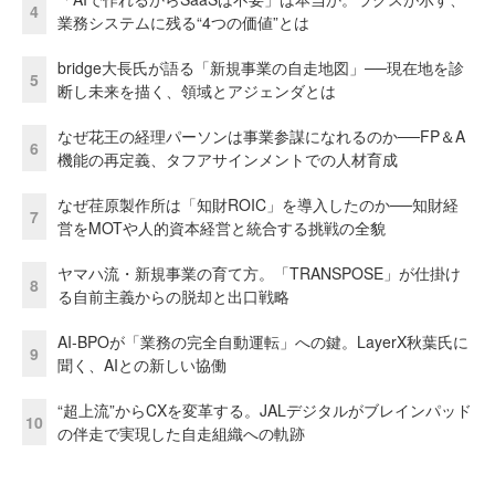
4
業務システムに残る“4つの価値”とは
bridge大長氏が語る「新規事業の自走地図」──現在地を診
5
断し未来を描く、領域とアジェンダとは
なぜ花王の経理パーソンは事業参謀になれるのか──FP＆A
6
機能の再定義、タフアサインメントでの人材育成
なぜ荏原製作所は「知財ROIC」を導入したのか──知財経
7
営をMOTや人的資本経営と統合する挑戦の全貌
ヤマハ流・新規事業の育て方。「TRANSPOSE」が仕掛け
8
る自前主義からの脱却と出口戦略
AI-BPOが「業務の完全自動運転」への鍵。LayerX秋葉氏に
9
聞く、AIとの新しい協働
“超上流”からCXを変革する。JALデジタルがブレインパッド
10
の伴走で実現した自走組織への軌跡