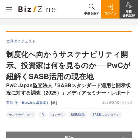
新規
事例を探す
ログイン
会員登録
会見ダイジェスト
制度化へ向かうサステナビリティ開
示、投資家は何を見るのか──PwCが
紐解くSASB活用の現在地
PwC Japan監査法人「SASBスタンダード適用と開示状
況に対する調査（2025）」メディアセミナー・レポート
栗原 茂（Biz/Zine編集部）
[著]
2026/07/07 07:00
サステナビリティ
IR
コンサル
SSBJ基準
SASBスタンダード
目次