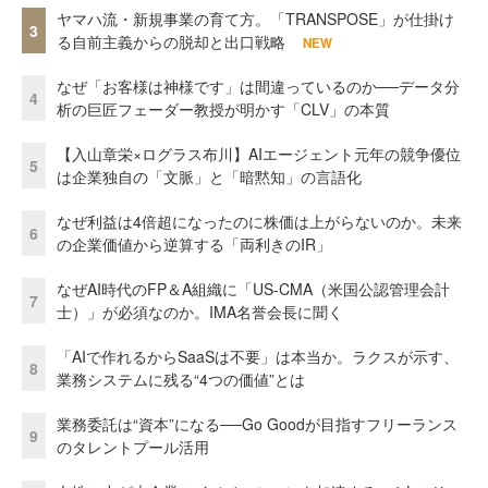
ヤマハ流・新規事業の育て方。「TRANSPOSE」が仕掛け
3
る自前主義からの脱却と出口戦略
NEW
なぜ「お客様は神様です」は間違っているのか──データ分
4
析の巨匠フェーダー教授が明かす「CLV」の本質
【入山章栄×ログラス布川】AIエージェント元年の競争優位
5
は企業独自の「文脈」と「暗黙知」の言語化
なぜ利益は4倍超になったのに株価は上がらないのか。未来
6
の企業価値から逆算する「両利きのIR」
なぜAI時代のFP＆A組織に「US-CMA（米国公認管理会計
7
士）」が必須なのか。IMA名誉会長に聞く
「AIで作れるからSaaSは不要」は本当か。ラクスが示す、
8
業務システムに残る“4つの価値”とは
業務委託は“資本”になる──Go Goodが目指すフリーランス
9
のタレントプール活用