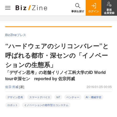
新規
事例を探す
ログイン
会員登録
Biz/Zineプレス
“ハードウェアのシリコンバレー”と
呼ばれる都市・深センの「イノベー
ションの生態系」
「デザイン思考」の老舗イリノイ工科大学のID World
tour＠深セン reported by 佐宗邦威
佐宗 邦威
[著]
2016/01/25 00:05
デザイン思考
スマートデバイス
IoT
ベンチャー
AI・機械学習
ロボット
イノベーションの都市型エコシステム