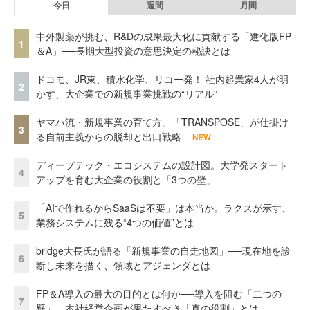
今日
週間
月間
中外製薬が挑む、R&Dの成果最大化に貢献する「進化版FP
1
＆A」──長期大型投資の意思決定の秘訣とは
ドコモ、JR東、積水化学、リコー発！ 社内起業家4人が明
2
かす、大企業での新規事業挑戦の“リアル”
ヤマハ流・新規事業の育て方。「TRANSPOSE」が仕掛け
3
る自前主義からの脱却と出口戦略
NEW
ディープテック・エコシステムの設計図。大学発スタート
4
アップを育む大企業の役割と「3つの壁」
「AIで作れるからSaaSは不要」は本当か。ラクスが示す、
5
業務システムに残る“4つの価値”とは
bridge大長氏が語る「新規事業の自走地図」──現在地を診
6
断し未来を描く、領域とアジェンダとは
FP＆A導入の最大の目的とは何か──導入を阻む「二つの
7
壁」、本社経営企画が果たすべき「真の役割」とは