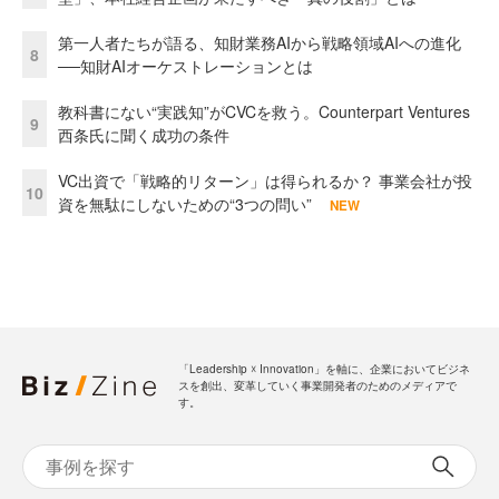
第一人者たちが語る、知財業務AIから戦略領域AIへの進化
8
──知財AIオーケストレーションとは
教科書にない“実践知”がCVCを救う。Counterpart Ventures
9
西条氏に聞く成功の条件
VC出資で「戦略的リターン」は得られるか？ 事業会社が投
10
資を無駄にしないための“3つの問い”
NEW
「Leadership ☓ Innovation」を軸に、企業においてビジネ
スを創出、変革していく事業開発者のためのメディアで
す。