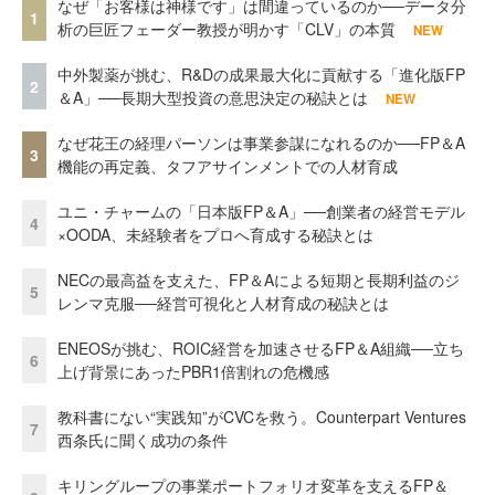
なぜ「お客様は神様です」は間違っているのか──データ分
1
析の巨匠フェーダー教授が明かす「CLV」の本質
NEW
中外製薬が挑む、R&Dの成果最大化に貢献する「進化版FP
2
＆A」──長期大型投資の意思決定の秘訣とは
NEW
なぜ花王の経理パーソンは事業参謀になれるのか──FP＆A
3
機能の再定義、タフアサインメントでの人材育成
ユニ・チャームの「日本版FP＆A」──創業者の経営モデル
4
×OODA、未経験者をプロへ育成する秘訣とは
NECの最高益を支えた、FP＆Aによる短期と長期利益のジ
5
レンマ克服──経営可視化と人材育成の秘訣とは
ENEOSが挑む、ROIC経営を加速させるFP＆A組織──立ち
6
上げ背景にあったPBR1倍割れの危機感
教科書にない“実践知”がCVCを救う。Counterpart Ventures
7
西条氏に聞く成功の条件
キリングループの事業ポートフォリオ変革を支えるFP＆