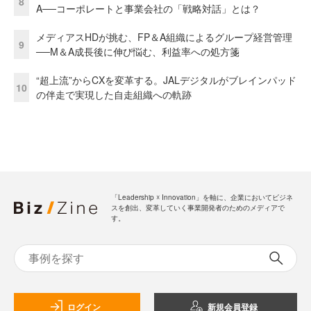
8
A──コーポレートと事業会社の「戦略対話」とは？
メディアスHDが挑む、FP＆A組織によるグループ経営管理
9
──M＆A成長後に伸び悩む、利益率への処方箋
“超上流”からCXを変革する。JALデジタルがブレインパッド
10
の伴走で実現した自走組織への軌跡
「Leadership ☓ Innovation」を軸に、企業においてビジネ
スを創出、変革していく事業開発者のためのメディアで
す。
ログイン
新規会員登録