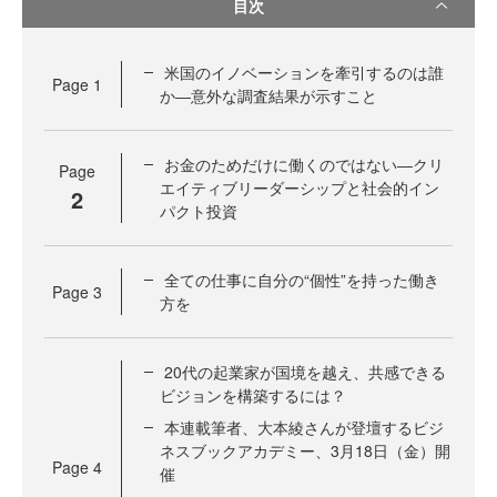
目次
米国のイノベーションを牽引するのは誰
Page
1
か―意外な調査結果が示すこと
お金のためだけに働くのではない―クリ
Page
エイティブリーダーシップと社会的イン
2
パクト投資
全ての仕事に自分の“個性”を持った働き
Page
3
方を
20代の起業家が国境を越え、共感できる
ビジョンを構築するには？
本連載筆者、大本綾さんが登壇するビジ
ネスブックアカデミー、3月18日（金）開
Page
4
催