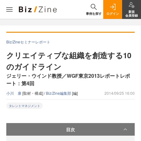
新規
事例を探す
ログイン
会員登録
Biz/Zineセミナーレポート
クリエイティブな組織を創造する10
のガイドライン
ジェリー・ウインド教授／WGF東京2013レポートレポ
ート：第4回
小川 康
[取材・構成] /
Biz/Zine編集部
[編]
2014/09/25 16:00
タレントマネジメント
目次