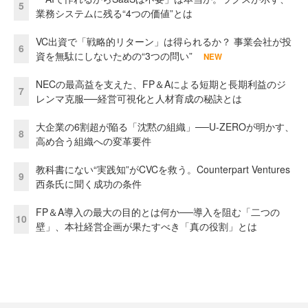
5
業務システムに残る“4つの価値”とは
VC出資で「戦略的リターン」は得られるか？ 事業会社が投
6
資を無駄にしないための“3つの問い”
NEW
NECの最高益を支えた、FP＆Aによる短期と長期利益のジ
7
レンマ克服──経営可視化と人材育成の秘訣とは
大企業の6割超が陥る「沈黙の組織」──U-ZEROが明かす、
8
高め合う組織への変革要件
教科書にない“実践知”がCVCを救う。Counterpart Ventures
9
西条氏に聞く成功の条件
FP＆A導入の最大の目的とは何か──導入を阻む「二つの
10
壁」、本社経営企画が果たすべき「真の役割」とは