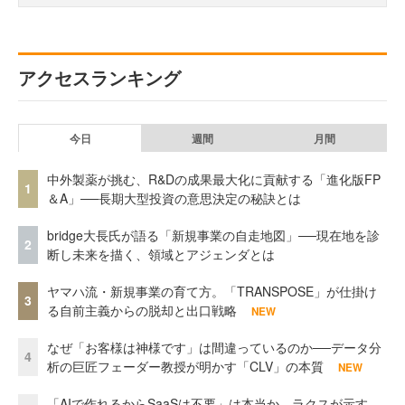
アクセスランキング
今日
週間
月間
中外製薬が挑む、R&Dの成果最大化に貢献する「進化版FP
1
＆A」──長期大型投資の意思決定の秘訣とは
bridge大長氏が語る「新規事業の自走地図」──現在地を診
2
断し未来を描く、領域とアジェンダとは
ヤマハ流・新規事業の育て方。「TRANSPOSE」が仕掛け
3
る自前主義からの脱却と出口戦略
NEW
なぜ「お客様は神様です」は間違っているのか──データ分
4
析の巨匠フェーダー教授が明かす「CLV」の本質
NEW
「AIで作れるからSaaSは不要」は本当か。ラクスが示す、