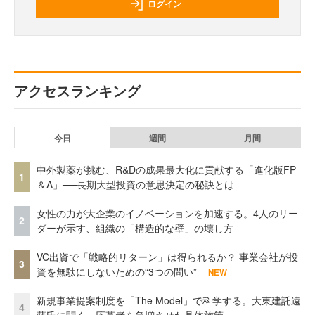
ログイン
アクセスランキング
今日
週間
月間
中外製薬が挑む、R&Dの成果最大化に貢献する「進化版FP
1
＆A」──長期大型投資の意思決定の秘訣とは
女性の力が大企業のイノベーションを加速する。4人のリー
2
ダーが示す、組織の「構造的な壁」の壊し方
VC出資で「戦略的リターン」は得られるか？ 事業会社が投
3
資を無駄にしないための“3つの問い”
NEW
新規事業提案制度を「The Model」で科学する。大東建託遠
4
藤氏に聞く、応募者を急増させた具体施策