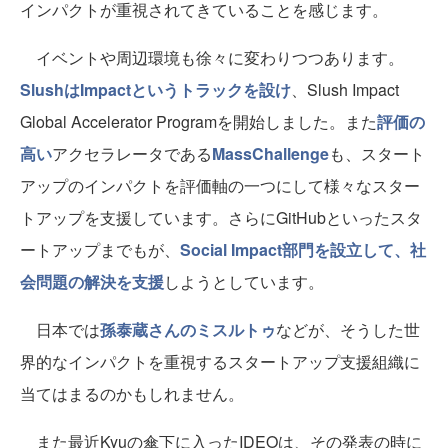
インパクトが重視されてきていることを感じます。
イベントや周辺環境も徐々に変わりつつあります。
SlushはImpactというトラックを設け
、Slush Impact
Global Accelerator Programを開始しました。また
評価の
高い
アクセラレータである
MassChallenge
も、スタート
アップのインパクトを評価軸の一つにして様々なスター
トアップを支援しています。さらにGitHubといったスタ
ートアップまでもが、
Social Impact部門を設立して、社
会問題の解決を支援
しようとしています。
日本では
孫泰蔵さんのミスルトゥ
などが、そうした世
界的なインパクトを重視するスタートアップ支援組織に
当てはまるのかもしれません。
また最近Kyuの傘下に入ったIDEOは、その発表の時に