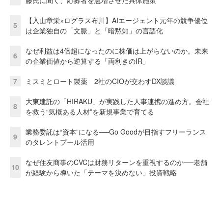
【入山章栄×ログラス布川】AIエージェント元年の競争優位
5
は企業独自の「文脈」と「暗黙知」の言語化
なぜ利益は4倍超になったのに株価は上がらないのか。未来
6
の企業価値から逆算する「両利きのIR」
7
ミスミとロート製薬 2社のCIOが交わすDX談議
大東建託の「HIRAKU」が実践した人事連携の進め方。会社
8
を救う“気概ある人材”を新規事業で育てる
業務委託は“資本”になる──Go Goodが目指すフリーランス
9
のタレントプール活用
なぜ住友商事のCVCは財務リターンを重視するのか──老舗
10
が経験から導いた「テーマを決めない」投資戦略