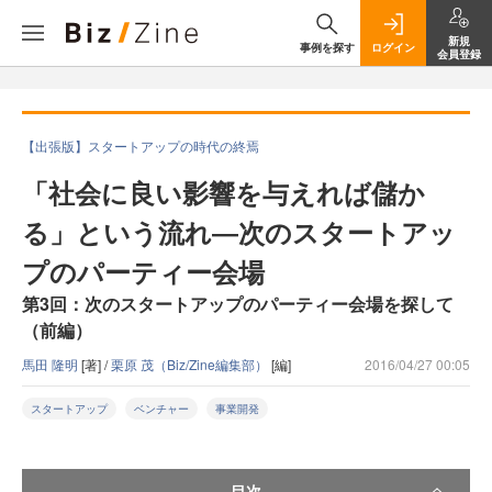
新規
事例を探す
ログイン
会員登録
【出張版】スタートアップの時代の終焉
「社会に良い影響を与えれば儲か
る」という流れ―次のスタートアッ
プのパーティー会場
第3回：次のスタートアップのパーティー会場を探して
（前編）
馬田 隆明
[著] /
栗原 茂（Biz/Zine編集部）
[編]
2016/04/27 00:05
スタートアップ
ベンチャー
事業開発
目次