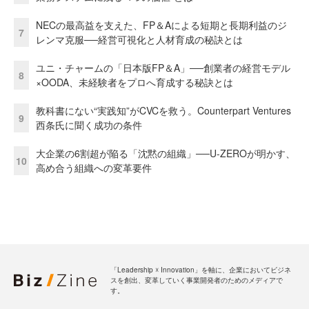
NECの最高益を支えた、FP＆Aによる短期と長期利益のジ
7
レンマ克服──経営可視化と人材育成の秘訣とは
ユニ・チャームの「日本版FP＆A」──創業者の経営モデル
8
×OODA、未経験者をプロへ育成する秘訣とは
教科書にない“実践知”がCVCを救う。Counterpart Ventures
9
西条氏に聞く成功の条件
大企業の6割超が陥る「沈黙の組織」──U-ZEROが明かす、
10
高め合う組織への変革要件
「Leadership ☓ Innovation」を軸に、企業においてビジネ
スを創出、変革していく事業開発者のためのメディアで
す。