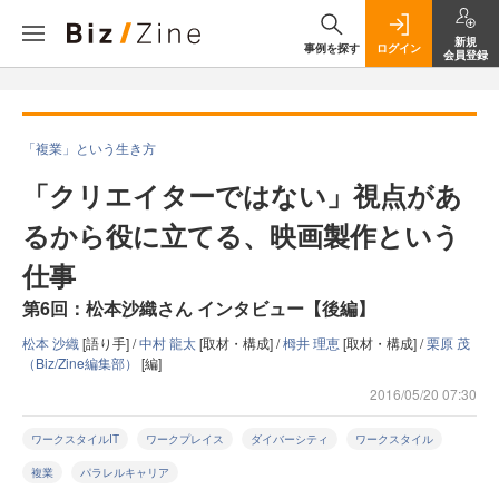
新規
事例を探す
ログイン
会員登録
「複業」という生き方
「クリエイターではない」視点があ
るから役に立てる、映画製作という
仕事
第6回：松本沙織さん インタビュー【後編】
松本 沙織
[語り手] /
中村 龍太
[取材・構成] /
栂井 理恵
[取材・構成] /
栗原 茂
（Biz/Zine編集部）
[編]
2016/05/20 07:30
ワークスタイルIT
ワークプレイス
ダイバーシティ
ワークスタイル
複業
パラレルキャリア