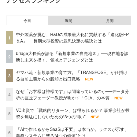
今日
週間
月間
中外製薬が挑む、R&Dの成果最大化に貢献する「進化版FP
1
＆A」──長期大型投資の意思決定の秘訣とは
bridge大長氏が語る「新規事業の自走地図」──現在地を診
2
断し未来を描く、領域とアジェンダとは
ヤマハ流・新規事業の育て方。「TRANSPOSE」が仕掛け
3
る自前主義からの脱却と出口戦略
NEW
なぜ「お客様は神様です」は間違っているのか──データ分
4
析の巨匠フェーダー教授が明かす「CLV」の本質
NEW
VC出資で「戦略的リターン」は得られるか？ 事業会社が投
5
資を無駄にしないための“3つの問い”
NEW
「AIで作れるからSaaSは不要」は本当か。ラクスが示す、
6
業務システムに残る“4つの価値”とは