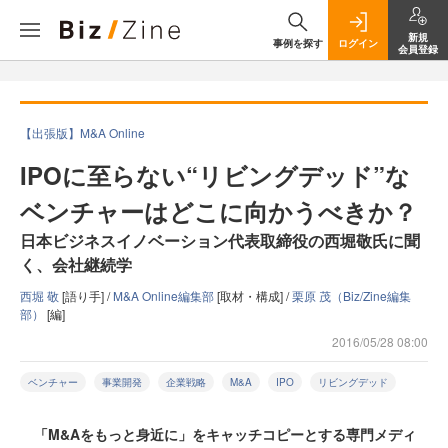
新規
事例を探す
ログイン
会員登録
【出張版】M&A Online
IPOに至らない“リビングデッド”な
ベンチャーはどこに向かうべきか？
日本ビジネスイノベーション代表取締役の西堀敬氏に聞
く、会社継続学
西堀 敬
[語り手] /
M&A Online編集部
[取材・構成] /
栗原 茂（Biz/Zine編集
部）
[編]
2016/05/28 08:00
ベンチャー
事業開発
企業戦略
M&A
IPO
リビングデッド
「M&Aをもっと身近に」をキャッチコピーとする専門メディ