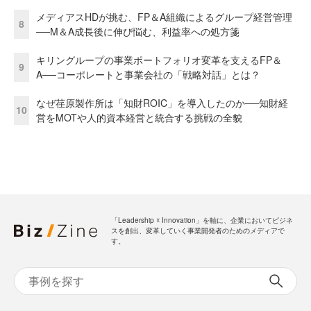
メディアスHDが挑む、FP＆A組織によるグループ経営管理
8
──M＆A成長後に伸び悩む、利益率への処方箋
キリングループの事業ポートフォリオ変革を支えるFP＆
9
A──コーポレートと事業会社の「戦略対話」とは？
なぜ荏原製作所は「知財ROIC」を導入したのか──知財経
10
営をMOTや人的資本経営と統合する挑戦の全貌
「Leadership ☓ Innovation」を軸に、企業においてビジネ
スを創出、変革していく事業開発者のためのメディアで
す。