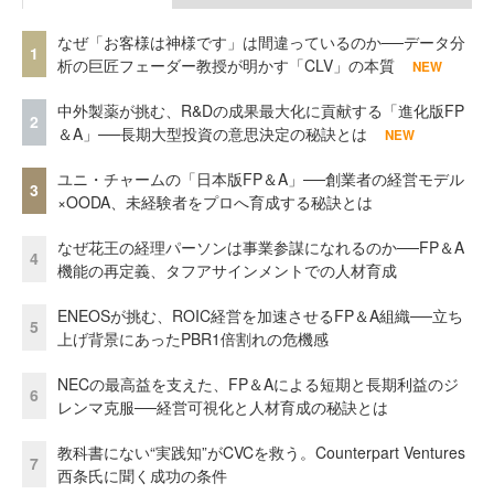
なぜ「お客様は神様です」は間違っているのか──データ分
1
析の巨匠フェーダー教授が明かす「CLV」の本質
NEW
中外製薬が挑む、R&Dの成果最大化に貢献する「進化版FP
2
＆A」──長期大型投資の意思決定の秘訣とは
NEW
ユニ・チャームの「日本版FP＆A」──創業者の経営モデル
3
×OODA、未経験者をプロへ育成する秘訣とは
なぜ花王の経理パーソンは事業参謀になれるのか──FP＆A
4
機能の再定義、タフアサインメントでの人材育成
ENEOSが挑む、ROIC経営を加速させるFP＆A組織──立ち
5
上げ背景にあったPBR1倍割れの危機感
NECの最高益を支えた、FP＆Aによる短期と長期利益のジ
6
レンマ克服──経営可視化と人材育成の秘訣とは
教科書にない“実践知”がCVCを救う。Counterpart Ventures
7
西条氏に聞く成功の条件