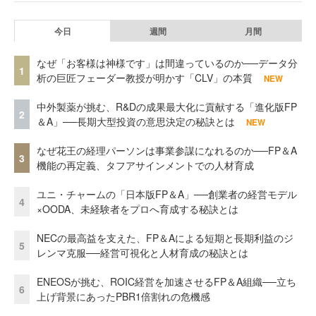
今日
週間
月間
なぜ「お客様は神様です」は間違っているのか──データ分
1
析の巨匠フェーダー教授が明かす「CLV」の本質
NEW
中外製薬が挑む、R&Dの成果最大化に貢献する「進化版FP
2
＆A」──長期大型投資の意思決定の秘訣とは
NEW
なぜ花王の経理パーソンは事業参謀になれるのか──FP＆A
3
機能の再定義、タフアサインメントでの人材育成
ユニ・チャームの「日本版FP＆A」──創業者の経営モデル
4
×OODA、未経験者をプロへ育成する秘訣とは
NECの最高益を支えた、FP＆Aによる短期と長期利益のジ
5
レンマ克服──経営可視化と人材育成の秘訣とは
ENEOSが挑む、ROIC経営を加速させるFP＆A組織──立ち
6
上げ背景にあったPBR1倍割れの危機感