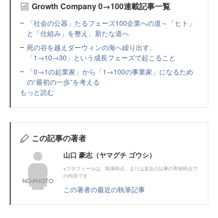
Growth Company 0→100連載記事一覧
「社会の公器」たるフェーズ100企業への道～「ヒト」
と「仕組み」を整え、新たな道へ
死の谷を越えダーウィンの海へ繰り出す、
「1→10→30」という成長フェーズで起こること
「0→1の起業家」から「1→100の事業家」になるため
の“最初の一歩”を考える
もっと読む
この記事の著者
山口 豪志（ヤマグチ ゴウシ）
※プロフィールは、執筆時点、または直近の記事の寄稿時点で
の内容です
この著者の最近の執筆記事