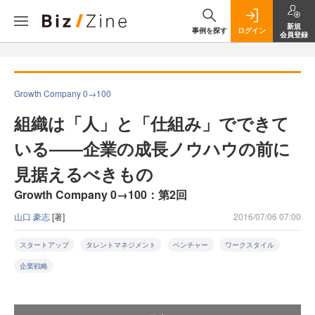
新規
事例を探す
ログイン
会員登録
Growth Company 0→100
組織は「人」と「仕組み」でできて
いる――企業の成長ノウハウの前に
見据えるべきもの
Growth Company 0→100：第2回
山口 豪志
[著]
2016/07/06 07:00
スタートアップ
タレントマネジメント
ベンチャー
ワークスタイル
企業戦略