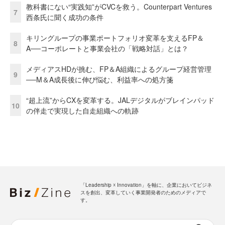
教科書にない“実践知”がCVCを救う。Counterpart Ventures
7
西条氏に聞く成功の条件
キリングループの事業ポートフォリオ変革を支えるFP＆
8
A──コーポレートと事業会社の「戦略対話」とは？
メディアスHDが挑む、FP＆A組織によるグループ経営管理
9
──M＆A成長後に伸び悩む、利益率への処方箋
“超上流”からCXを変革する。JALデジタルがブレインパッド
10
の伴走で実現した自走組織への軌跡
「Leadership ☓ Innovation」を軸に、企業においてビジネ
スを創出、変革していく事業開発者のためのメディアで
す。