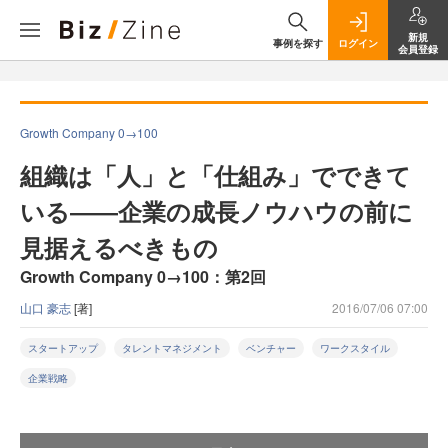
新規
事例を探す
ログイン
会員登録
Growth Company 0→100
組織は「人」と「仕組み」でできて
いる――企業の成長ノウハウの前に
見据えるべきもの
Growth Company 0→100：第2回
山口 豪志
[著]
2016/07/06 07:00
スタートアップ
タレントマネジメント
ベンチャー
ワークスタイル
企業戦略