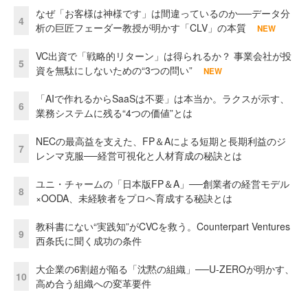
なぜ「お客様は神様です」は間違っているのか──データ分
4
析の巨匠フェーダー教授が明かす「CLV」の本質
NEW
VC出資で「戦略的リターン」は得られるか？ 事業会社が投
5
資を無駄にしないための“3つの問い”
NEW
「AIで作れるからSaaSは不要」は本当か。ラクスが示す、
6
業務システムに残る“4つの価値”とは
NECの最高益を支えた、FP＆Aによる短期と長期利益のジ
7
レンマ克服──経営可視化と人材育成の秘訣とは
ユニ・チャームの「日本版FP＆A」──創業者の経営モデル
8
×OODA、未経験者をプロへ育成する秘訣とは
教科書にない“実践知”がCVCを救う。Counterpart Ventures
9
西条氏に聞く成功の条件
大企業の6割超が陥る「沈黙の組織」──U-ZEROが明かす、
10
高め合う組織への変革要件