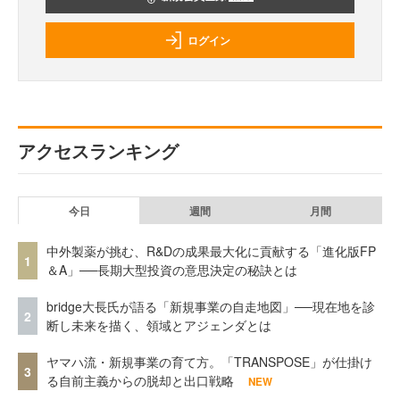
ログイン
アクセスランキング
今日
週間
月間
中外製薬が挑む、R&Dの成果最大化に貢献する「進化版FP
1
＆A」──長期大型投資の意思決定の秘訣とは
bridge大長氏が語る「新規事業の自走地図」──現在地を診
2
断し未来を描く、領域とアジェンダとは
ヤマハ流・新規事業の育て方。「TRANSPOSE」が仕掛け
3
る自前主義からの脱却と出口戦略
NEW