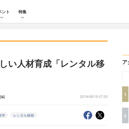
ベント
特集
しい人材育成「レンタル移
ア
ト
1
[編]
2016/08/19 07:00
2
留学
レンタル移籍