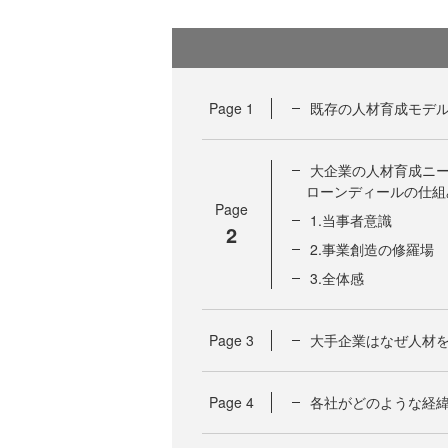
Page
1
既存の人材育成モデ
大企業の人材育成ニ
ローンディールの仕組
Page
1.当事者意識
2
2.事業創造の修羅場
3.全体感
Page
3
大手企業はなぜ人材
Page
4
各社がどのような経