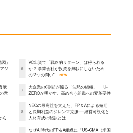
地図」
VC出資で「戦略的リターン」は得られる
とアジ
6
か？ 事業会社が投資を無駄にしないため
の“3つの問い”
NEW
貢献
大企業の6割超が陥る「沈黙の組織」──U-
7
資の意
ZEROが明かす、高め合う組織への変革要件
NECの最高益を支えた、FP＆Aによる短期
8
と長期利益のジレンマ克服──経営可視化と
から
人材育成の秘訣とは
なぜAI時代のFP＆A組織に「US-CMA（米国