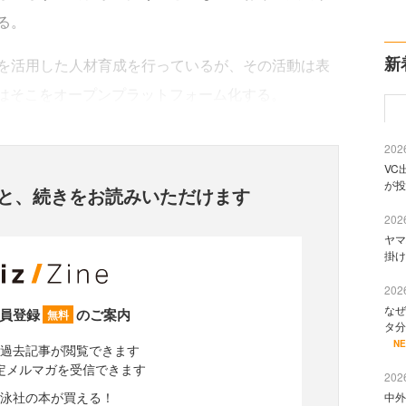
る。
新
を活用した人材育成を行っているが、その活動は表
ALはそこをオープンプラットフォーム化する。
2026
VC
が投
と、
続きをお読みいただけます
2026
ヤマ
掛け
2026
なぜ
員登録
のご案内
無料
タ分
N
過去記事が閲覧できます
定メルマガを受信できます
2026
泳社の本が買える！
中外