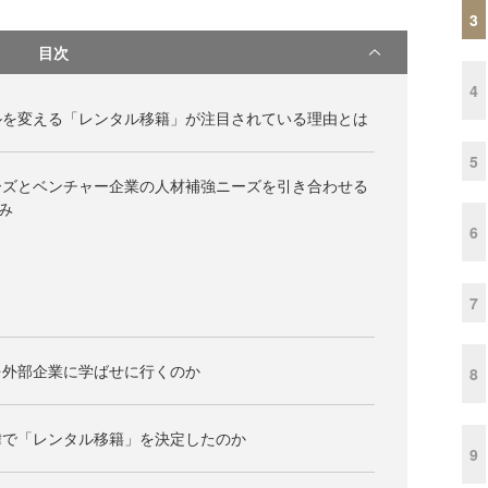
3
目次
4
ルを変える「レンタル移籍」が注目されている理由とは
5
ーズとベンチャー企業の人材補強ニーズを引き合わせる
み
6
7
を外部企業に学ばせに行くのか
8
緯で「レンタル移籍」を決定したのか
9