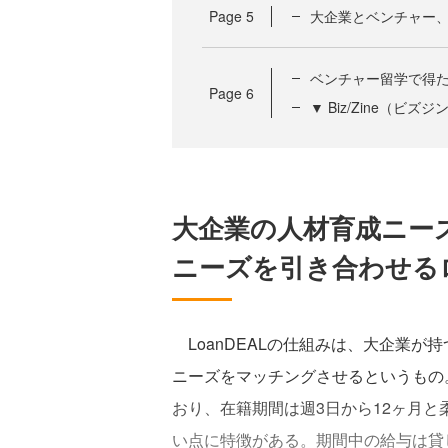
Page
5
大企業とベンチャー
ベンチャー留学で得
Page
6
▼ Biz/Zine（ビ
大企業の人材育成ニー
ニーズを引き合わせる
LoanDEALの仕組みは、大企業が
ニーズをマッチングさせるというもの
おり、在籍期間は週3日から12ヶ月
い点に特徴がある。期間中の給与は貸