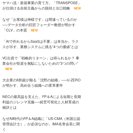
ヤマハ流・新規事業の育て方。「TRANSPOSE」
が仕掛ける自前主義からの脱却と出口戦略
NEW
なぜ「お客様は神様です」は間違っているのか
──データ分析の巨匠フェーダー教授が明かす
「CLV」の本質
NEW
「AIで作れるからSaaSは不要」は本当か。ラク
スが示す、業務システムに残る“4つの価値”とは
VC出資で「戦略的リターン」は得られるか？ 事
業会社が投資を無駄にしないための“3つの問い”
NEW
大企業の6割超が陥る「沈黙の組織」──U-ZERO
が明かす、高め合う組織への変革要件
NECの最高益を支えた、FP＆Aによる短期と長期
利益のジレンマ克服──経営可視化と人材育成の
秘訣とは
なぜAI時代のFP＆A組織に「US-CMA（米国公認
管理会計士）」が必須なのか。IMA名誉会長に聞
く