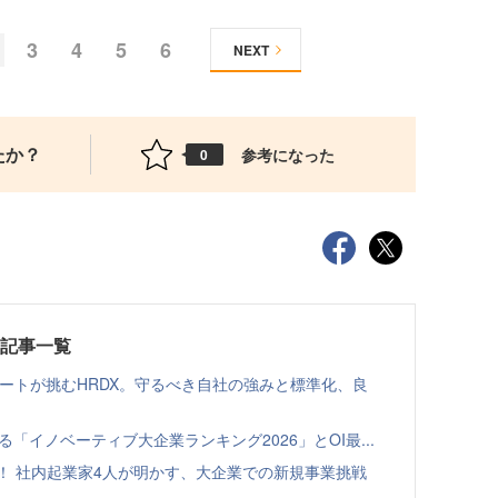
3
4
5
6
NEXT
たか？
参考になった
0
載記事一覧
ゾートが挑むHRDX。守るべき自社の強みと標準化、良
る「イノベーティブ大企業ランキング2026」とOI最...
！ 社内起業家4人が明かす、大企業での新規事業挑戦