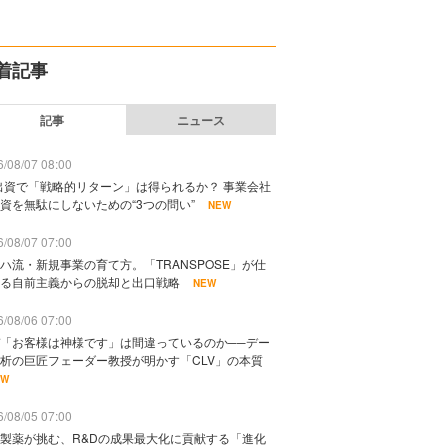
着記事
記事
ニュース
/08/07 08:00
出資で「戦略的リターン」は得られるか？ 事業会社
資を無駄にしないための“3つの問い”
NEW
/08/07 07:00
ハ流・新規事業の育て方。「TRANSPOSE」が仕
る自前主義からの脱却と出口戦略
NEW
/08/06 07:00
「お客様は神様です」は間違っているのか──デー
析の巨匠フェーダー教授が明かす「CLV」の本質
EW
/08/05 07:00
製薬が挑む、R&Dの成果最大化に貢献する「進化