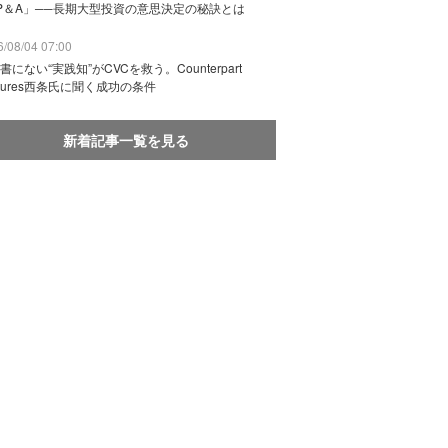
P＆A」──長期大型投資の意思決定の秘訣とは
/08/04 07:00
書にない“実践知”がCVCを救う。Counterpart
ntures西条氏に聞く成功の条件
新着記事一覧を見る