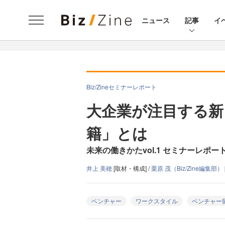
ニュース
記事
イ
Biz/Zineセミナーレポート
大企業が注目する新
籍」とは
未来の働きかたvol.1 セミナーレポー
井上 美穂
[取材・構成] /
栗原 茂（Biz/Zine編集部）
ベンチャー
ワークスタイル
ベンチャー