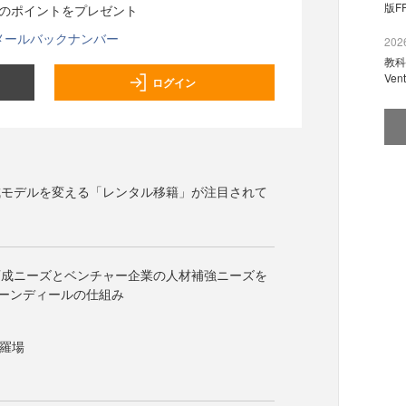
版F
分のポイントをプレゼント
メールバックナンバー
2026
教科
Ve
ログイン
成モデルを変える「レンタル移籍」が注目されて
育成ニーズとベンチャー企業の人材補強ニーズを
ーンディールの仕組み
修羅場