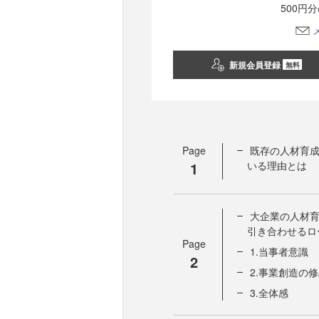
500円
新規会員登録
無料
Page
既存の人材育
1
いる理由とは
大企業の人材
引き合わせるロ
Page
1.当事者意識
2
2.事業創造の
3.全体感