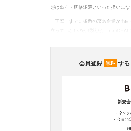
態は出向・研修派遣といった扱いにな
実際、すでに多数の著名企業が出向
立っていないのが現状だ。LoanDE
会員登録
する
無料
新規会
・全ての
・会員限
・翔