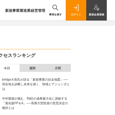
新規事業
製造業
経営管理
事例を探す
ログイン
新規
会員登録
クセスランキング
今日
週間
月間
bridge大長氏が語る「新規事業の自走地図」──
現在地を診断し未来を描く、領域とアジェンダと
は
中外製薬が挑む、R&Dの成果最大化に貢献する
「進化版FP＆A」──長期大型投資の意思決定の
秘訣とは