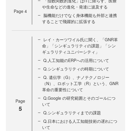
「指数関数的進化」はITに限らず、医療
や生命などの進化・発達に波及する
Page
4
脳機能だけでなく身体機能も外部と連携
することで飛躍的に拡張する
レイ・カーツワイル氏に聞く、「GNR革
命」「シンギュラリティの課題」「シン
ギュラリティユニバーシティ」
Q.人工知能のERPへの活用について
Q.シンギュラリティの時期について
Q. 遺伝学（G）、ナノテクノロジー
（N）、ロボット工学（R）という、GNR
革命の重要性について
Q.Google の研究範囲とそのゴールにつ
Page
いて
5
Q.シンギュラリティまでの課題
Q.日本における人工知能技術の遅れにつ
いて