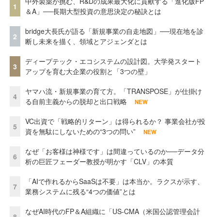
中外製薬が挑む、R&Dの成果最大化に貢献する「進化版FP
1
＆A」──長期大型投資の意思決定の秘訣とは
bridge大長氏が語る「新規事業の自走地図」──現在地を診
2
断し未来を描く、領域とアジェンダとは
ディープテック・エコシステムの設計図。大学発スタート
3
アップを育む大企業の役割と「3つの壁」
ヤマハ流・新規事業の育て方。「TRANSPOSE」が仕掛け
4
る自前主義からの脱却と出口戦略
NEW
VC出資で「戦略的リターン」は得られるか？ 事業会社が投
5
資を無駄にしないための“3つの問い”
NEW
なぜ「お客様は神様です」は間違っているのか──データ分
6
析の巨匠フェーダー教授が明かす「CLV」の本質
「AIで作れるからSaaSは不要」は本当か。ラクスが示す、
7
業務システムに残る“4つの価値”とは
なぜAI時代のFP＆A組織に「US-CMA（米国公認管理会計
8