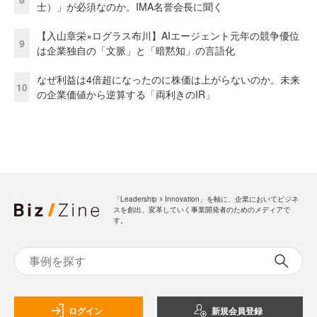
士）」が必須なのか。IMA名誉会長に聞く
【入山章栄×ログラス布川】AIエージェント元年の競争優位
9
は企業独自の「文脈」と「暗黙知」の言語化
なぜ利益は4倍超になったのに株価は上がらないのか。未来
10
の企業価値から逆算する「両利きのIR」
「Leadership ☓ Innovation」を軸に、企業においてビジネ
スを創出、変革していく事業開発者のためのメディアで
す。
ログイン
新規会員登録