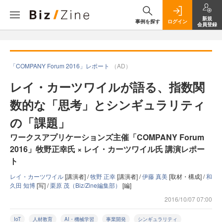
新規
事例を探す
ログイン
会員登録
「COMPANY Forum 2016」レポート
（AD）
レイ・カーツワイルが語る、指数関
数的な「思考」とシンギュラリティ
の「課題」
ワークスアプリケーションズ主催「COMPANY Forum
2016」牧野正幸氏 × レイ・カーツワイル氏 講演レポー
ト
レイ・カーツワイル
[講演者] /
牧野 正幸
[講演者] /
伊藤 真美
[取材・構成] /
和
久田 知博
[写] /
栗原 茂（Biz/Zine編集部）
[編]
2016/10/07 07:00
IoT
人材教育
AI・機械学習
事業開発
シンギュラリティ