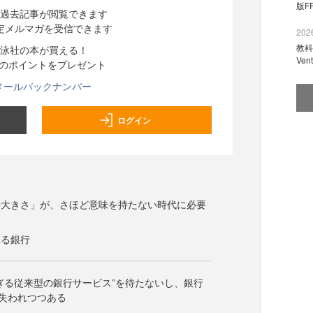
版F
過去記事が閲覧できます
定メルマガを受信できます
2026
教科
泳社の本が買える！
Ve
分のポイントをプレゼント
メールバックナンバー
ログイン
や大きさ」が、さほど意味を持たない時代に必要
れる銀行
ぎる従来型の銀行サービス”を待たないし、銀行
失われつつある