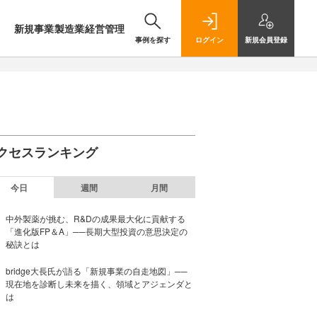
新規事業
製造業
経営管理
事例を探す
ログイン
新規
会員登録
クセスランキング
今日
週間
月間
中外製薬が挑む、R&Dの成果最大化に貢献する
「進化版FP＆A」──長期大型投資の意思決定の
秘訣とは
bridge大長氏が語る「新規事業の自走地図」──
現在地を診断し未来を描く、領域とアジェンダと
は