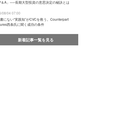
P＆A」──長期大型投資の意思決定の秘訣とは
/08/04 07:00
書にない“実践知”がCVCを救う。Counterpart
ntures西条氏に聞く成功の条件
新着記事一覧を見る