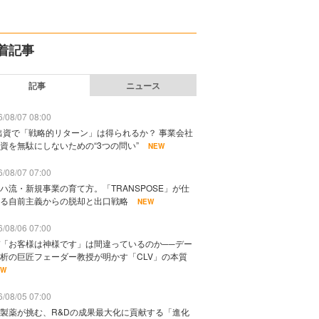
着記事
記事
ニュース
/08/07 08:00
出資で「戦略的リターン」は得られるか？ 事業会社
資を無駄にしないための“3つの問い”
NEW
/08/07 07:00
ハ流・新規事業の育て方。「TRANSPOSE」が仕
る自前主義からの脱却と出口戦略
NEW
/08/06 07:00
「お客様は神様です」は間違っているのか──デー
析の巨匠フェーダー教授が明かす「CLV」の本質
EW
/08/05 07:00
製薬が挑む、R&Dの成果最大化に貢献する「進化