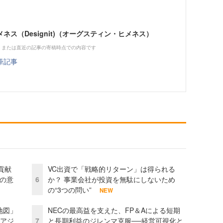
ネス（Designit)（オーグスティン・ヒメネス）
、または直近の記事の寄稿時点での内容です
筆記事
貢献
VC出資で「戦略的リターン」は得られる
資の意
6
か？ 事業会社が投資を無駄にしないため
の“3つの問い”
NEW
地図」
NECの最高益を支えた、FP＆Aによる短期
とアジ
7
と長期利益のジレンマ克服──経営可視化と