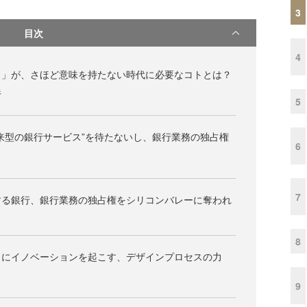
3
目次
4
さ」が、さほど意味を持たない時代に必要なコトとは？
行
5
来型の銀行サービス”を待たないし、銀行業務の独占権
6
7
する銀行、銀行業務の独占権をシリコンバレーに奪われ
8
スにイノベーションを起こす、デザインプロセスの力
9