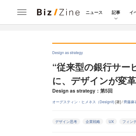
ニュース
記事
イ
Design as strategy
“従来型の銀行サー
に、デザインが変革
Design as strategy：第5回
オーグスティン・ヒメネス（Designit)
[著] /
齊藤麻衣（
デザイン思考
企業戦略
UX
フィン