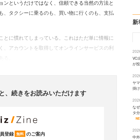
ョンというだけではなく、信頼できる当然の方法と
も、タクシーに乗るのも、買い物に行くのも、支払
新
ことに慣れてしまっている。これはただ単に情報に
く、アカウントを取得してオンラインサービスの利
2026
ある。
VC
が投
2026
ヤマ
掛け
と、
続きをお読みいただけます
2026
なぜ
タ分
N
2026
員登録
のご案内
無料
中外