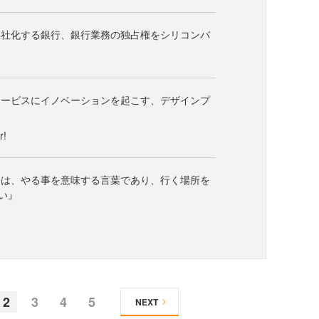
会社化する銀行、銀行業務の独占権をシリコンバ
サービスにイノベーションを起こす、デザインプ
!
とは、やる事を意味する言葉であり、行く場所を
い』
2
3
4
5
NEXT