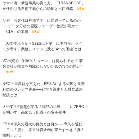
ヤマハ流・新規事業の育て方。「TRANSPOSE」
が仕掛ける自前主義からの脱却と出口戦略
NEW
なぜ「お客様は神様です」は間違っているのか
──データ分析の巨匠フェーダー教授が明かす
「CLV」の本質
NEW
「AIで作れるからSaaSは不要」は本当か。ラク
スが示す、業務システムに残る“4つの価値”とは
VC出資で「戦略的リターン」は得られるか？ 事
業会社が投資を無駄にしないための“3つの問い”
NEW
NECの最高益を支えた、FP＆Aによる短期と長期
利益のジレンマ克服──経営可視化と人材育成の
秘訣とは
大企業の6割超が陥る「沈黙の組織」──U-ZERO
が明かす、高め合う組織への変革要件
FP＆A導入の最大の目的とは何か──導入を阻む
「二つの壁」、本社経営企画が果たすべき「真の
役割」とは