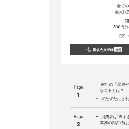
・全ての
・会員限
・翔
500円
新規会員登録
無料
銀行の「歴史
Page
なコトとは？
1
ずたずたにさ
Page
消費者は“遅す
2
業務の独占権は