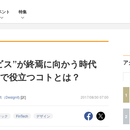
ベント
特集
ビス”が終焉に向かう時代
ア
で役立つコトとは？
1
Designit)
[訳]
2017/08/30 07:00
2
テック
FinTech
デザイン